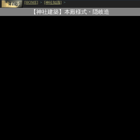
[HOME]
>
[神社知識]
>
【神社建築】本殿様式・隠岐造