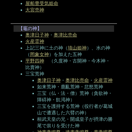
屋船豊受気姫命
大宮売神
【竈の神】
奥津日子神
・
奥津比売命
火産霊神
上記三神に土の神（
埴山姫神
）、水の神
（
罔象女神
）を加えた五神
平野四神
（久度神・古開神・今木神・
比賣神）
三宝荒神
奥津日子神
・
奥津比売命
・
火産霊神
如来荒神・鹿亂荒神・忿怒荒神
三宝（仏・法・僧）荒神（貪欲神・
障碍神・飢渇神）
三宝を護持する荒神（役行者が葛城
山で遭遇した六臂の神）
桓武天皇の兄・開成皇子が摂津の勝
尾で祟りを受けた神