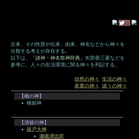
古来、その性質や伝承、由来、神名などから神々を
分類する考えが存在する。
以下は、『
諸神・神名祭神辞典
』矢部善三著などを
参考に、人々の生活環境に関る神々を列記する。
自然の神々
生活の神々
産業の神々
諸々の神々
【橋の神】
橋姫神
【清祓の神】
祓戸大神
瀬織津比咩