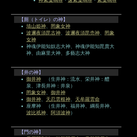
神素戔鳴尊
・
速素戔鳴尊
・
素戔鳴尊
【厠（トイレ）の神】
埴山姫神
、
罔象女神
波邇夜須毘古神
、
波邇夜須毘売神
、
罔象
女神
神魂伊能知奴志大神、神魂伊能知毘賣大
神、由麻里大神、多藝志大神
【井の神】
御井神
（生井神：流水、栄井神：醴
泉、津長井神：井泉）
罔象女神
、
御井神
御井神
、
天忍雲根神
、
天牟羅雲命
座摩神 （生井神、福井神、綱長井神、
波比祇神
、
阿須波神
）
【門の神】