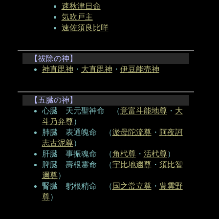
速秋津日命
気吹戸主
速佐須良比咩
【祓除の神】
神直毘神
・
大直毘神
・
伊豆能売神
【五臓の神】
心臓 天元聖神命 （
意富斗能地尊
・
大
斗乃弁尊
）
肺臓 表通魄命 （
淤母陀流尊
・
阿夜訶
志古泥尊
）
肝臓 事振魂命 （
角杙尊
・
活杙尊
）
脾臓 壽根霊命 （
宇比地邇尊
・
須比智
邇尊
）
腎臓 躬根精命 （
国之常立尊
・
豊雲野
尊
）