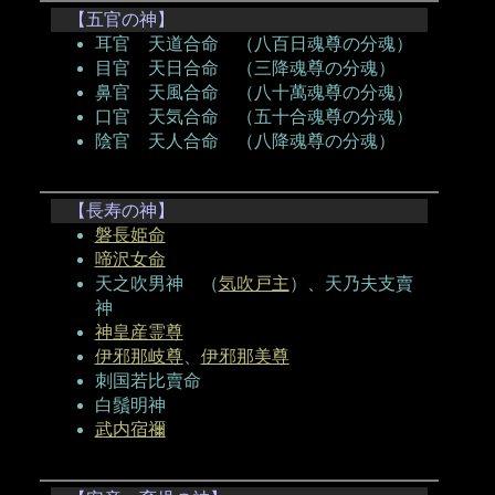
【五官の神】
耳官 天道合命 （八百日魂尊の分魂）
目官 天日合命 （三降魂尊の分魂）
鼻官 天風合命 （八十萬魂尊の分魂）
口官 天気合命 （五十合魂尊の分魂）
陰官 天人合命 （八降魂尊の分魂）
【長寿の神】
磐長姫命
啼沢女命
天之吹男神 （
気吹戸主
）、天乃夫支賣
神
神皇産霊尊
伊邪那岐尊
、
伊邪那美尊
刺国若比賣命
白鬚明神
武内宿禰