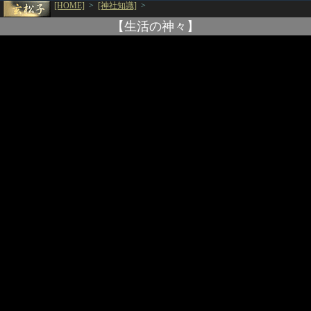
[HOME]
>
[神社知識]
>
【生活の神々】