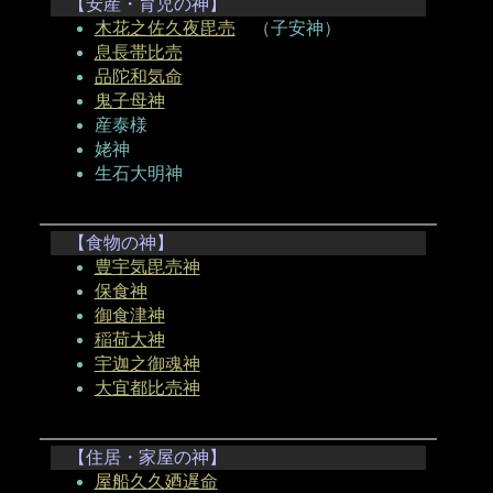
【安産・育児の神】
木花之佐久夜毘売
（子安神）
息長帯比売
品陀和気命
鬼子母神
産泰様
姥神
生石大明神
【食物の神】
豊宇気毘売神
保食神
御食津神
稲荷大神
宇迦之御魂神
大宜都比売神
【住居・家屋の神】
屋船久久廼遅命