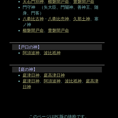
天石門別神
、
櫛磐間戸命
、
豊磐間戸命
門守神 （矢大臣、門閽神、善神王、随
身、門客）
八衢比古神
・
八衢比売神
、
久那土神
、塞
ノ神
櫛磐間戸命
、
豊磐間戸命
【戸口の神】
阿須波神
、
波比祇神
【庭の神】
庭津日神
、
庭高津日神
庭津日神
、
阿須波神
、
波比祇神
、
庭高津
日神
このページはPC版の抜粋です。