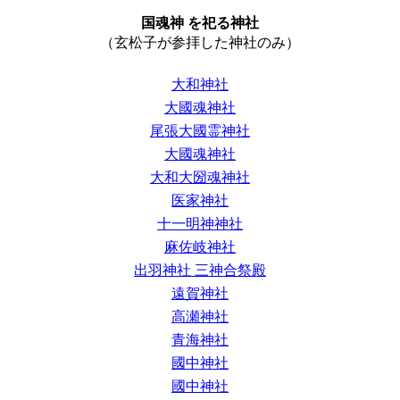
国魂神 を祀る神社
（玄松子が参拝した神社のみ）
大和神社
大國魂神社
尾張大國霊神社
大國魂神社
大和大圀魂神社
医家神社
十一明神神社
麻佐岐神社
出羽神社 三神合祭殿
遠賀神社
高瀬神社
青海神社
國中神社
國中神社