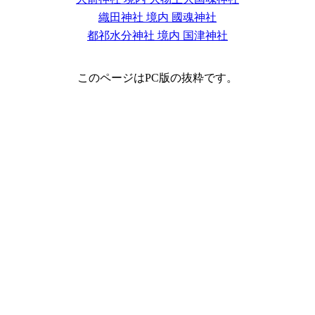
織田神社 境内 國魂神社
都祁水分神社 境内 国津神社
このページはPC版の抜粋です。