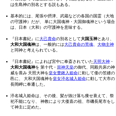
は生島神の別名とする説もある。
基本的には、尾張や摂津、武蔵などの各国の国霊（大地
の守護神）だが、 単に大国魂神・大国御魂神という場合
は、日本（大和）の守護神を意味する。
『日本書紀』に
大己貴命
の別名として
大国玉神
とあり、
大和大国魂神
は、一般的には
大己貴命の荒魂
、
大物主神
と同神と考えられている。
『日本書紀』によれば宮中に奉斎されていた
天照大神
・
大和大国魂神
を 第十代・
崇神天皇
の御代、同殿共床の神
威を畏み 天照大神を
皇女豊鍬入姫命
に勅して倭の笠縫の
邑に、 大和大国魂神を
皇女渟名城入姫命
に勅して大市の
長岡岬に奉遷した。
渟名城入姫命は、その後、髪が抜け落ち痩せ衰えて、祭
祀不能になり、 神教により大倭直の祖、市磯長尾市をし
て神主に定めた。