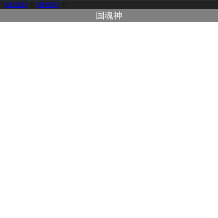
[HOME]
>
[祭神記]
>
国魂神