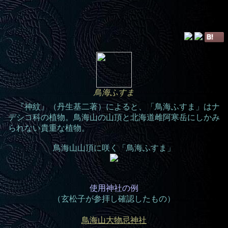
鳥海ふすま
『神紋』（丹生基二著）によると、「鳥海ふすま」はナ
デシコ科の植物。鳥海山の山頂と北海道雌阿寒岳にしかみ
られない貴重な植物。
鳥海山山頂に咲く「鳥海ふすま」
使用神社の例
（玄松子が参拝し確認したもの）
鳥海山大物忌神社