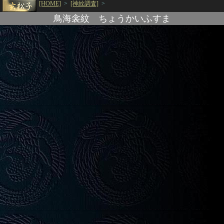
[HOME]
>
[神紋調査]
>
鳥海衾紋 ちょうかいふすま