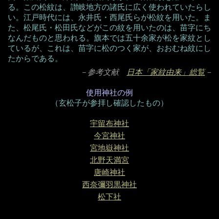
る。この松紋は、讃岐地方の諸氏に広く使われていたらし
い。江戸時代には、永井氏・西尾氏らが松紋を用いた。ま
た、松尾氏・松田氏などがこの紋を用いたのは、苗字にち
なんだものと思われる。旗本では五十余家が松を家紋とし
ているが、これは、苗字に松のつく家が、おおむね紋にし
たからである。
－参考文献
日本「家紋由来」総覧
－
使用神社の例
（玄松子が参拝し確認したもの）
宇留布神社
今宮神社
宮地嶽神社
北野天満宮
唐崎神社
西奈彌羽黒神社
松下社