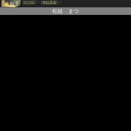
[HOME]
>
[神紋調査]
>
松紋 まつ