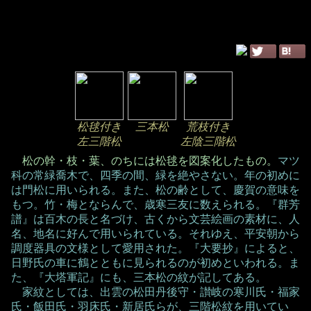
松毬付き
三本松
荒枝付き
左三階松
左陰三階松
松の幹・枝・葉、のちには松毬を図案化したもの。
マツ
科の常緑喬木で、四季の間、緑を絶やさない。年の初めに
は門松に用いられる。また、松の齢として、慶賀の意味を
もつ。竹・梅とならんで、歳寒三友に数えられる。『群芳
譜』は百木の長と名づけ、古くから文芸絵画の素材に、人
名、地名に好んで用いられている。それゆえ、平安朝から
調度器具の文様として愛用された。『大要抄』によると、
日野氏の車に鶴とともに見られるのが初めといわれる。ま
た、『大塔軍記』にも、三本松の紋が記してある。
家紋としては、出雲の松田丹後守・讃岐の寒川氏・福家
氏・飯田氏・羽床氏・新居氏らが、三階松紋を用いてい