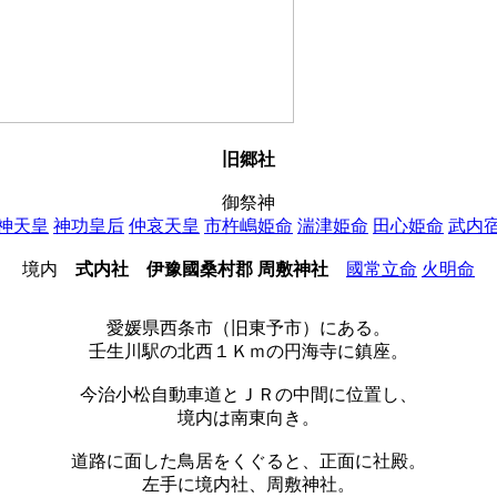
旧郷社
御祭神
神天皇
神功皇后
仲哀天皇
市杵嶋姫命
湍津姫命
田心姫命
武内
境内
式内社
伊豫國桑村郡 周敷神社
國常立命
火明命
愛媛県西条市（旧東予市）にある。
壬生川駅の北西１Ｋｍの円海寺に鎮座。
今治小松自動車道とＪＲの中間に位置し、
境内は南東向き。
道路に面した鳥居をくぐると、正面に社殿。
左手に境内社、周敷神社。