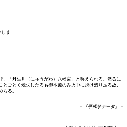
び、「丹生川（にゅうがわ）八幡宮」と称えられる。然るに
ことごとく焼失したるも御本殿のみ火中に焼け残り足る故、
めらる。
－『平成祭データ』－