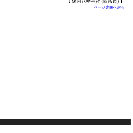
【 保内八幡神社 (西条市) 】
ページ先頭へ戻る