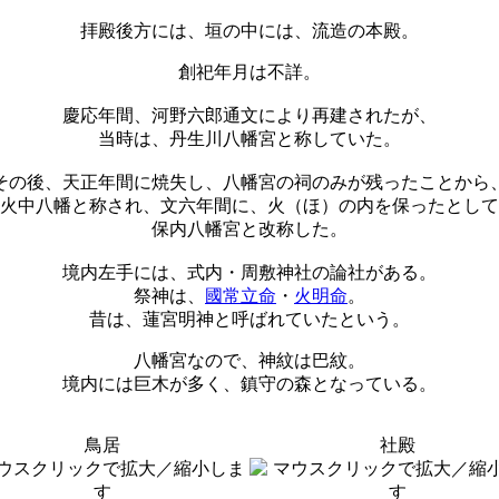
拝殿後方には、垣の中には、流造の本殿。
創祀年月は不詳。
慶応年間、河野六郎通文により再建されたが、
当時は、丹生川八幡宮と称していた。
その後、天正年間に焼失し、八幡宮の祠のみが残ったことから
火中八幡と称され、文六年間に、火（ほ）の内を保ったとして
保内八幡宮と改称した。
境内左手には、式内・周敷神社の論社がある。
祭神は、
國常立命
・
火明命
。
昔は、蓮宮明神と呼ばれていたという。
八幡宮なので、神紋は巴紋。
境内には巨木が多く、鎮守の森となっている。
鳥居
社殿