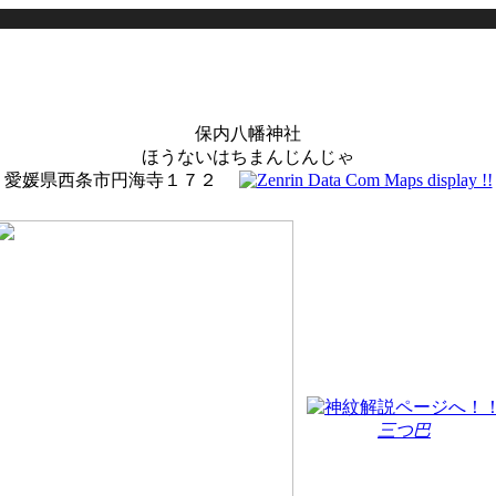
保内八幡神社
ほうないはちまんじんじゃ
愛媛県西条市円海寺１７２
三つ巴