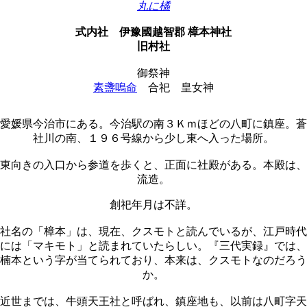
丸に橘
式内社
伊豫國越智郡 樟本神社
旧村社
御祭神
素盞嗚命
合祀
皇女神
愛媛県今治市にある。今治駅の南３Ｋｍほどの八町に鎮座。蒼
社川の南、１９６号線から少し東へ入った場所。
東向きの入口から参道を歩くと、正面に社殿がある。本殿は、
流造。
創祀年月は不詳。
社名の「樟本」は、現在、クスモトと読んでいるが、江戸時代
には「マキモト」と読まれていたらしい。『三代実録』では、
楠本という字が当てられており、本来は、クスモトなのだろう
か。
近世までは、牛頭天王社と呼ばれ、鎮座地も、以前は八町字天