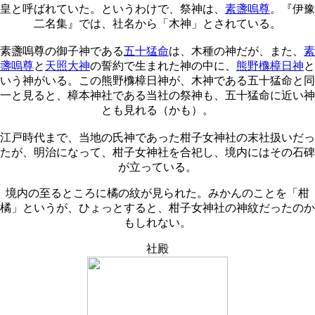
皇と呼ばれていた。というわけで、祭神は、
素盞嗚尊
。『伊豫
二名集』では、社名から「木神」とされている。
素盞嗚尊の御子神である
五十猛命
は、木種の神だが、また、
素
盞嗚尊
と
天照大神
の誓約で生まれた神の中に、
熊野櫲樟日神
と
いう神がいる。この熊野櫲樟日神が、木神である五十猛命と同
一と見ると、樟本神社である当社の祭神も、五十猛命に近い神
とも見れる（かも）。
江戸時代まで、当地の氏神であった柑子女神社の末社扱いだっ
たが、明治になって、柑子女神社を合祀し、境内にはその石碑
が立っている。
境内の至るところに橘の紋が見られた。みかんのことを「柑
橘」というが、ひょっとすると、柑子女神社の神紋だったのか
もしれない。
社殿