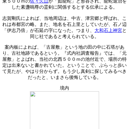
東５００ｍの
佐々久山
が「如龍蛇」と形容され、龍蛇退治を
した素盞嗚尊の霊剣に関係するとする伝承による。
志賀剛氏によれば、当地周辺は、中古、津宮郷と呼ばれ、こ
れは布都宮の略。また、地名を石上里としていたが、石ノ辺
「伊志乃倍」が石延の字になった。つまり、
大和石上神宮
と
同じ社であると考えられている。
案内板によれば、「古屋敷」という地の田の中に石塔があ
り、古社地跡であるという。『式内社調査報告』では、「元
屋敷」とよばれ、当社の北西５００ｍの池付近で、場所の特
定は出来ないと書かれていた。ということで、ぶらっと歩い
て見たが、やはり分からず。もう少し真剣に探してみるべき
だったと、いまさら後悔している。
境内