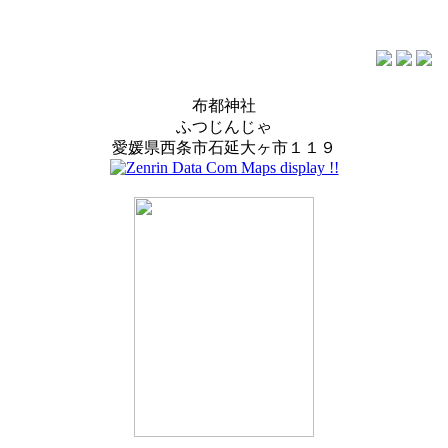
布都神社
ふつじんじゃ
愛媛県西条市石延大ヶ市１１９