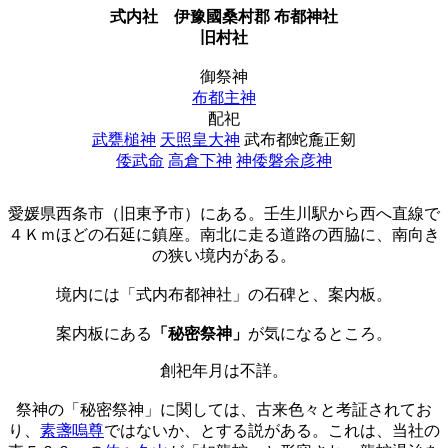
式内社
伊豫國桑村郡 布都神社
旧村社
御祭神
布都主神
配祀
武甕槌神
天照皇大神
武布都蛇麁正剱
倭武命
高倉下神
神倭磐余彦神
愛媛県西条市（旧東予市）にある。壬生川駅から西へ直線で
４Ｋｍほどの石延に鎮座。南北に走る道路の西脇に、南向き
の狭い境内がある。
境内には「式内布都神社」の石碑と、案内板。
案内板にある
「秘密祭神」
が気になるところ。
創祀年月は不詳。
祭神の「秘密祭神」に関しては、古来色々と考証されてお
り、
素盞嗚尊
ではないか、とする説がある。これは、当社の