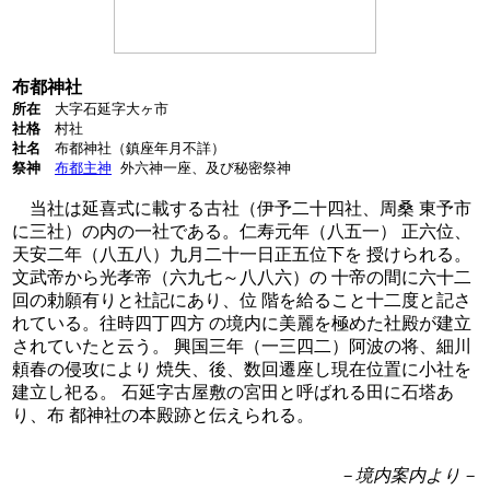
布都神社
所在
大字石延字大ヶ市
社格
村社
社名
布都神社（鎮座年月不詳）
祭神
布都主神
外六神一座、及び秘密祭神
当社は延喜式に載する古社（伊予二十四社、周桑 東予市
に三社）の内の一社である。仁寿元年（八五一） 正六位、
天安二年（八五八）九月二十一日正五位下を 授けられる。
文武帝から光孝帝（六九七～八八六）の 十帝の間に六十二
回の勅願有りと社記にあり、位 階を給ること十二度と記さ
れている。往時四丁四方 の境内に美麗を極めた社殿が建立
されていたと云う。 興国三年（一三四二）阿波の将、細川
頼春の侵攻により 焼失、後、数回遷座し現在位置に小社を
建立し祀る。 石延字古屋敷の宮田と呼ばれる田に石塔あ
り、布 都神社の本殿跡と伝えられる。
－境内案内より－