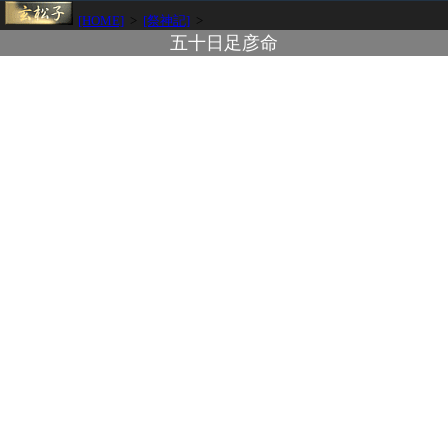
[HOME]
>
[祭神記]
>
五十日足彦命