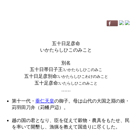
五十日足彦命
いかたらしひこのみこと
別名
五十日帯日子王
:
いかたらしひこのみこ
五十日足彦別命
:
いかたらしひこわけのみこと
五十足彦命
:
いたらしひこのみこと
……
第十一代・
垂仁天皇
の御子。母は山代の大国之淵の娘・
苅羽田刀弁（苅幡戸辺）。
越の国の君となり、臣を従えて穀物・農具をもたせ、民
を率いて開墾し、漁猟を教えて国造りに尽くした。