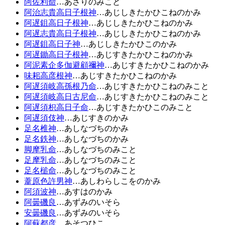
阿佐利命
…あさりのみこと
阿治志貴高日子根神
…あじしきたかひこねのかみ
阿遅鉏高日子根神
…あじしきたかひこねのかみ
阿遅志貴高日子根神
…あじしきたかひこねのかみ
阿遅鉏高日子神
…あじしきたかひこのかみ
阿遅鋤高日子根神
…あじすきたかひこねのかみ
阿泥素企多伽避顧禰神
…あじすきたかひこねのかみ
味耜高彦根神
…あじすきたかひこねのかみ
阿遅須岐高孫根乃命
…あじすきたかひこねのみこと
阿遅須岐高日古尼命
…あじすきたかひこねのみこと
阿遅須枳高日子命
…あじすきたかひこのみこと
阿遅須伎神
…あじすきのかみ
足名椎神
…あしなづちのかみ
足名鉄神
…あしなづちのかみ
脚摩乳命
…あしなづちのみこと
足摩乳命
…あしなづちのみこと
足名槌命
…あしなづちのみこと
葦原色許男神
…あしわらしこをのかみ
阿須波神
…あすはのかみ
阿曇磯良
…あずみのいそら
安曇磯良
…あずみのいそら
阿蘇都彦
…あそつひこ