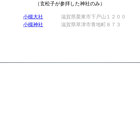
（玄松子が参拝した神社のみ）
小槻大社
滋賀県栗東市下戸山１２００
小槻神社
滋賀県草津市青地町８７３