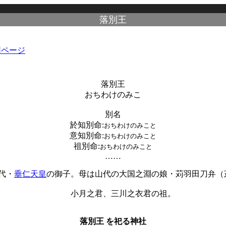
落別王
落別王
おちわけのみこ
別名
於知別命
:
おちわけのみこと
意知別命
:
おちわけのみこと
祖別命
:
おちわけのみこと
……
代・
垂仁天皇
の御子。母は山代の大国之淵の娘・苅羽田刀弁（
小月之君、三川之衣君の祖。
落別王 を祀る神社