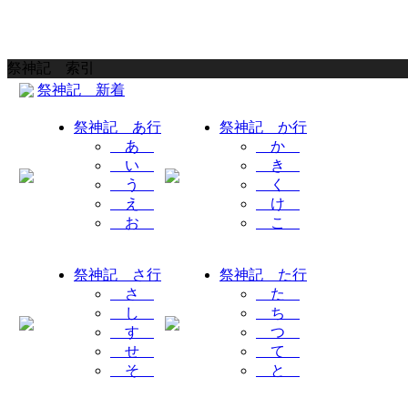
祭神記 索引
祭神記 新着
祭神記 あ行
祭神記 か行
あ
か
い
き
う
く
え
け
お
こ
祭神記 さ行
祭神記 た行
さ
た
し
ち
す
つ
せ
て
そ
と