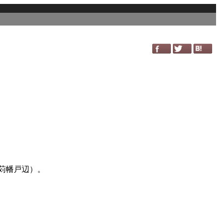
苅幡戸辺）。