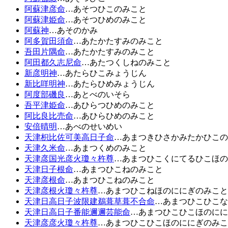
阿蘇津彦命
…あそつひこのみこと
阿蘇津姫命
…あそつひめのみこと
阿蘇神
…あそのかみ
阿多賀田須命
…あたかたすみのみこと
吾田片隅命
…あたかたすみのみこと
阿田都久志尼命
…あたつくしねのみこと
新彦明神
…あたらひこみょうじん
新比咩明神
…あたらひめみょうじん
阿度部磯良
…あとべのいそら
吾平津姫命
…あひらつひめのみこと
阿比良比売命
…あひらひめのみこと
安倍晴明
…あべのせいめい
天津枳比佐可美高日子命
…あまつきひさかみたかひこの
天津久米命
…あまつくめのみこと
天津彦国光彦火瓊々杵尊
…あまつひこくにてるひこほの
天津日子根命
…あまつひこねのみこと
天津彦根命
…あまつひこねのみこと
天津彦根火瓊々杵尊
…あまつひこねほのににぎのみこと
天津日高日子波限建鵜葺草葺不合命
…あまつひこひこな
天津日高日子番能邇邇芸能命
…あまつひこひこほのにに
天津彦彦火瓊々杵尊
…あまつひこひこほのににぎのみこ