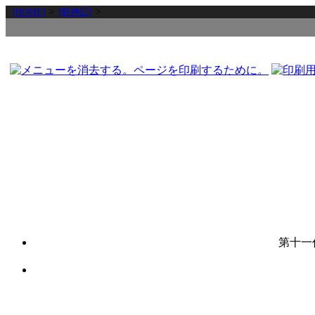
[HOME]
>
[祭神記]
>
第十一