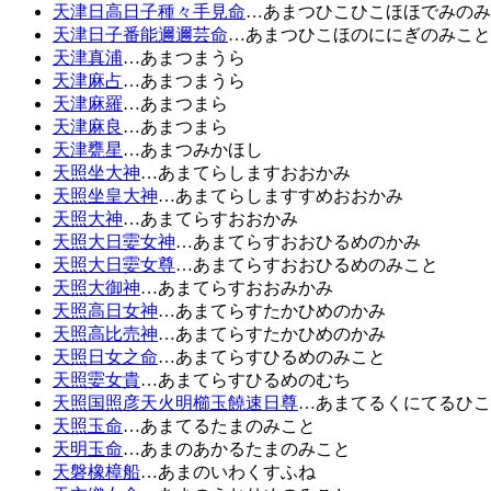
天津日高日子種々手見命
…あまつひこひこほほでみのみ
天津日子番能邇邇芸命
…あまつひこほのににぎのみこと
天津真浦
…あまつまうら
天津麻占
…あまつまうら
天津麻羅
…あまつまら
天津麻良
…あまつまら
天津甕星
…あまつみかほし
天照坐大神
…あまてらしますおおかみ
天照坐皇大神
…あまてらしますすめおおかみ
天照大神
…あまてらすおおかみ
天照大日孁女神
…あまてらすおおひるめのかみ
天照大日孁女尊
…あまてらすおおひるめのみこと
天照大御神
…あまてらすおおみかみ
天照高日女神
…あまてらすたかひめのかみ
天照高比売神
…あまてらすたかひめのかみ
天照日女之命
…あまてらすひるめのみこと
天照孁女貴
…あまてらすひるめのむち
天照国照彦天火明櫛玉饒速日尊
…あまてるくにてるひこ
天照玉命
…あまてるたまのみこと
天明玉命
…あまのあかるたまのみこと
天磐橡樟船
…あまのいわくすふね