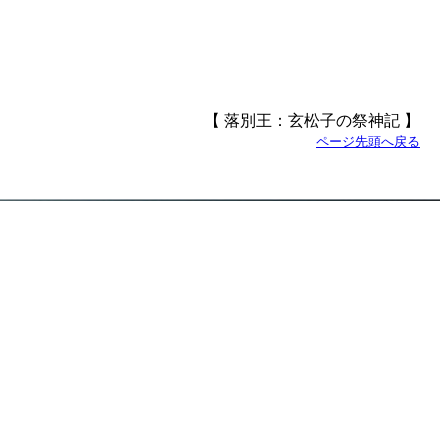
【 落別王：玄松子の祭神記 】
ページ先頭へ戻る