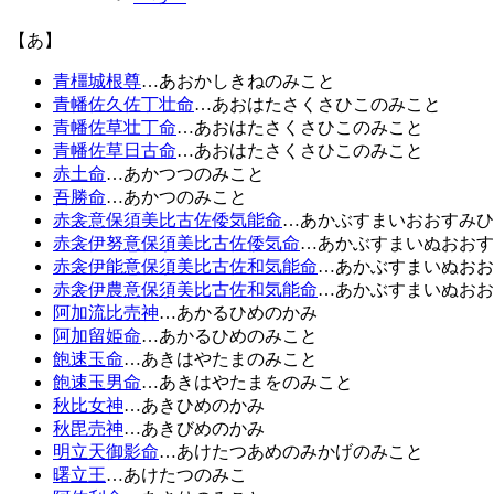
【あ】
青橿城根尊
…あおかしきねのみこと
青幡佐久佐丁壮命
…あおはたさくさひこのみこと
青幡佐草壮丁命
…あおはたさくさひこのみこと
青幡佐草日古命
…あおはたさくさひこのみこと
赤土命
…あかつつのみこと
吾勝命
…あかつのみこと
赤衾意保須美比古佐倭気能命
…あかぶすまいおおすみひ
赤衾伊努意保須美比古佐倭気命
…あかぶすまいぬおおす
赤衾伊能意保須美比古佐和気能命
…あかぶすまいぬおお
赤衾伊農意保須美比古佐和気能命
…あかぶすまいぬおお
阿加流比売神
…あかるひめのかみ
阿加留姫命
…あかるひめのみこと
飽速玉命
…あきはやたまのみこと
飽速玉男命
…あきはやたまをのみこと
秋比女神
…あきひめのかみ
秋毘売神
…あきびめのかみ
明立天御影命
…あけたつあめのみかげのみこと
曙立王
…あけたつのみこ