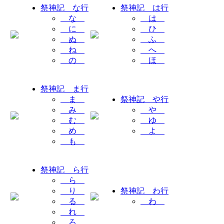
祭神記 な行
祭神記 は行
な
は
に
ひ
ぬ
ふ
ね
へ
の
ほ
祭神記 ま行
ま
祭神記 や行
み
や
む
ゆ
め
よ
も
祭神記 ら行
ら
り
祭神記 わ行
る
わ
れ
ろ