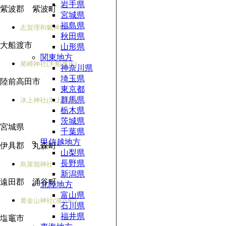
岩手県
紫波郡 紫波町
宮城県
福島県
志賀理和氣神社
秋田県
大船渡市
山形県
関東地方
尾崎神社(大船渡市)
神奈川県
埼玉県
陸前高田市
東京都
群馬県
冰上神社(氷上神社)
栃木県
茨城県
宮城県
千葉県
甲信越地方
伊具郡 丸森町
山梨県
長野県
鳥屋嶺神社
新潟県
遠田郡 涌谷町
北陸地方
富山県
黄金山神社(涌谷町)
石川県
福井県
塩竈市