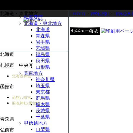
北海道・東北地方
[HOME]
>
[神社記憶]
>
[北海道東
掲載履歴
北海道・東北地方
北海道
青森県
岩手県
宮城県
北海道
福島県
秋田県
札幌市 中央区
山形県
関東地方
北海道神宮
神奈川県
埼玉県
函館市
東京都
函館八幡宮
群馬県
船魂神社(函館市)
栃木県
茨城県
千葉県
青森県
甲信越地方
山梨県
弘前市