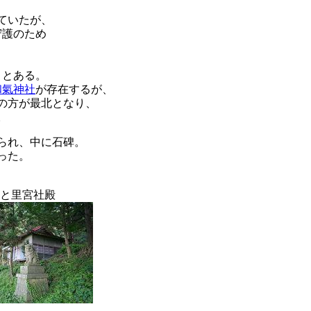
ていたが、
守護のため
」
とある。
和氣神社
が存在するが、
の方が最北となり、
。
られ、中に石碑。
った。
と里宮社殿