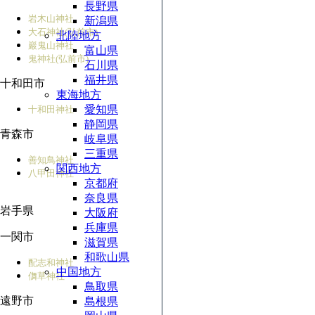
長野県
岩木山神社
新潟県
大石神社(弘前市)
北陸地方
巖鬼山神社
富山県
鬼神社(弘前市)
石川県
福井県
十和田市
東海地方
愛知県
十和田神社
静岡県
青森市
岐阜県
三重県
善知鳥神社
関西地方
八甲田神社
京都府
奈良県
岩手県
大阪府
兵庫県
一関市
滋賀県
和歌山県
配志和神社
中国地方
儛草神社
鳥取県
遠野市
島根県