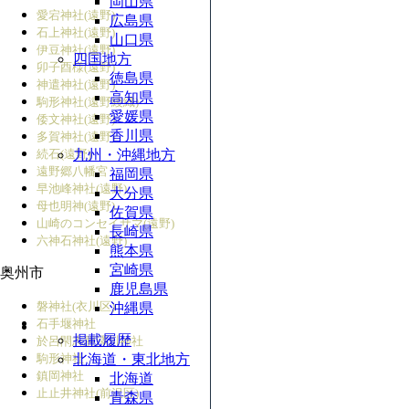
岡山県
愛宕神社(遠野)
広島県
石上神社(遠野)
山口県
伊豆神社(遠野)
四国地方
卯子酉様(遠野)
徳島県
神遣神社(遠野)
高知県
駒形神社(遠野綾織)
愛媛県
倭文神社(遠野)
香川県
多賀神社(遠野)
続石(遠野)
九州・沖縄地方
遠野郷八幡宮
福岡県
早池峰神社(遠野)
大分県
母也明神(遠野)
佐賀県
山崎のコンセイサマ(遠野)
長崎県
六神石神社(遠野)
熊本県
宮崎県
奥州市
鹿児島県
磐神社(衣川区)
沖縄県
石手堰神社
掲載履歴
於呂閇志胆澤川神社
駒形神社
北海道・東北地方
鎮岡神社
北海道
止止井神社(前沢区)
青森県