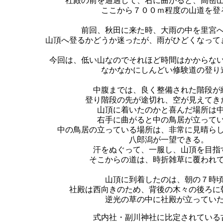
社殿の前を通過して、右に曲がると、高岳
ここから７００ｍ程度の山道を登
前回、秋田に来た時、大雨の中を里宮
山頂へ登るかどうか迷ったが、雨がひどくなって
今回は、低い山なのでそれほど時間はかからな
なかなかにしんどい修験道の登り
中腹までは、良く整備された階段が
登り階段の先が途切れ、空が見えてき
山頂に着いたのかと喜んだ場所は
右手に曲がると中の鳥居が立って
中の鳥居の立っている場所は、非常に見晴ら
八郎潟が一望できる。
汗をぬぐって、一服し、山頂を目指
そこからの道は、時折雑草に覆われ
山頂に到着したのは、朝の７時
社殿は西向きのため、背後の木々の後ろに
逆光の草の中に社殿が立ってい
式内社・副川神社に比定されている