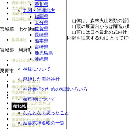
岩倉神社(気仙沼市)
香川県
大島神社(気仙沼大島)
九州・沖縄地方
御崎神社(気仙沼市)
福岡県
羽黒神社(気仙沼市)
山体は、森林火山岩類の普通
大分県
山頂の展望台からは躍進八郎
佐賀県
宮城郡 七ケ浜町
山頂には日本最北の式内社（
長崎県
郎潟を往来する船に とって
鼻節神社
熊本県
宮崎県
宮城郡 利府町
鹿児島県
沖縄県
伊豆佐比賣神社
神紋について
栗原市
廃絶した海外神社
表刀神社(栗原市)
雄鋭神社(栗原市)
神社参拝のための知識いろいろ
鹿島神社(栗原市築館)
香取御児神社(栗原市)
御祭神について
駒形根神社嶽宮(栗駒山)
駒形根神社里宮(栗原市)
なんとなく思ったこと
志波姫神社(八樟新田)
志波姫神社(高清水五輪)
延喜式神名帳の一覧
新山神社(栗原市)