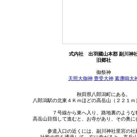
式内社
出羽國山本郡 副川神
旧郷社
御祭神
天照大御神
豊受大神
素盞嗚大
秋田県八郎潟町にある。
八郎潟駅の北東４Ｋｍほどの高岳山（２２１ｍ
７号線から東へ入り、路地裏のような
高岳山目指して進むと、お寺があり、その奥に
参道入口の近くには、副川神社里宮の社