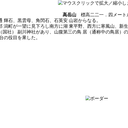
高岳山
標高二二一．四メート
 輝石、黒雲母、角閃石、石英安 山岩からなる。
 潟町が一望に見下ろし南方に湖 東平野、西方に寒風山、新生
国社） 副川神社があり、山腹第三の鳥 居（通称中の鳥居）の
灯台の役目を果した。