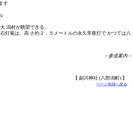
ル
大 潟村が眺望できる。
石灯篭は、高 さ約２．５メートルの永久常夜灯で かつては八
－参道案内－
【 副川神社 (八郎潟町) 】
ページ先頭へ戻る