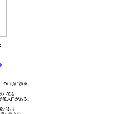
社
神
）の山頂に鎮座。
狭い道を
参道入口がある。
殿があり、