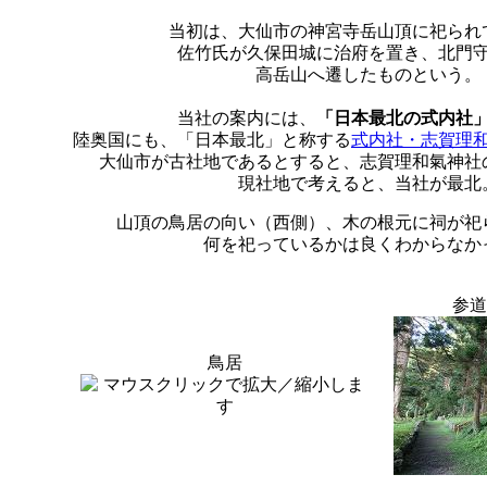
当初は、大仙市の神宮寺岳山頂に祀られ
佐竹氏が久保田城に治府を置き、北門
高岳山へ遷したものという。
当社の案内には、
「日本最北の式内社
陸奥国にも、「日本最北」と称する
式内社・志賀理
大仙市が古社地であるとすると、志賀理和氣神社
現社地で考えると、当社が最北
山頂の鳥居の向い（西側）、木の根元に祠が祀
何を祀っているかは良くわからなか
参道
鳥居