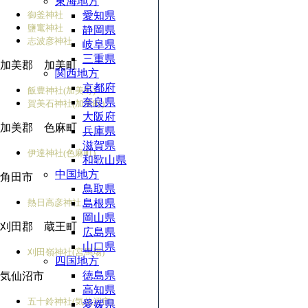
東海地方
御釜神社
愛知県
鹽竃神社
静岡県
志波彦神社
岐阜県
三重県
加美郡 加美町
関西地方
京都府
飯豊神社(加美町)
奈良県
賀美石神社(加美町)
大阪府
加美郡 色麻町
兵庫県
滋賀県
伊達神社(色麻町)
和歌山県
中国地方
角田市
鳥取県
熱日高彦神社
島根県
岡山県
刈田郡 蔵王町
広島県
山口県
刈田嶺神社(宮馬場)
四国地方
徳島県
気仙沼市
高知県
五十鈴神社(気仙沼市)
愛媛県