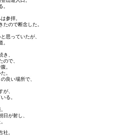
山登山道入口。
る。
へは参拝。
きたので断念した。
いと思っていたが、
道。
続き、
たので、
中腹。
いた。
しの良い場所で、
すが、
ている。
頃。
朝日が射し、
た。
古社。