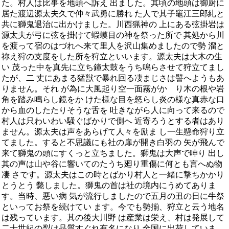
た。村人は比事を地頭へ訴え 出ました。其頃の地頭は御厨に
居た渡辺源太夫久で仲々武勇に勝れ た人で其子竈江三郎糺と
共に獅鬼退治に出かけました。川西猟神の 上にある弦掛岩は
源太夫が弓に弦を掛けて蝦蟆目の神を祭った所で 其処から川
を渡って宿のはづれへ来て里人を沢山集めましたので勢 溜と
祢え狩の支度をした所を狩立といいます。源太夫は大木の生
い 茂った中を真先に立ち鐘太鼓をうち鳴らさせて狩立てまし
たが、二 丈にあまる猛獣で暴れ回る凄まじさは譬へようもあ
りません。それ が為に大風起り空一面霧がかゝり木の根や岩
角を踏み鳴らし鏡をか けた様な目を怒らし炎の様な真赤な口
から血のしたたりそうな舌を 吐きながら人に向って来るので
村人は只わいわい騒ぐばかりで側へ 近寄ろうとする者はあり
ません。源太夫は声をあらげて人々を励ま し一生懸命狩り立
てました。すると不思議にも社の扉が開き白羽の 矢が飛んで
来て獅鬼の頭にすくっと立ちました。獅鬼は大声で呻り 出し
其の声は山や谷に響いてのたうち廻り重傷に何とも言へぬ物
凄 さです。源太夫はこの時とばかり村人と一緒に撃ちかかり
とうとう 斃しました。獅鬼の首は社の境内にうめてありま
す。当時、悪い病 気が流行しましたので五月の丑の日に牛祭
といってお祭を続けてい ます。今でも勢揃、狩立と云う地名
は残っています。其の後大川野 は産業は栄え、村は発展して
二十世紀の梨は品質すぐれ有名になり 全国に出荷していま