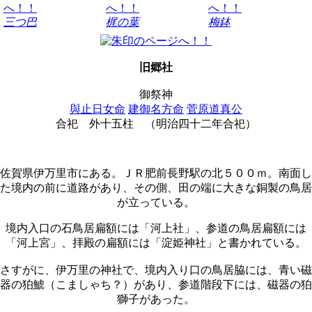
三つ巴
梶の葉
梅鉢
旧郷社
御祭神
與止日女命
建御名方命
菅原道真公
合祀
外十五柱
（明治四十二年合祀）
佐賀県伊万里市にある。ＪＲ肥前長野駅の北５００ｍ。南面し
た境内の前に道路があり、その側、田の端に大きな銅製の鳥居
が立っている。
境内入口の石鳥居扁額には「河上社」、参道の鳥居扁額には
「河上宮」、拝殿の扁額には「淀姫神社」と書かれている。
さすがに、伊万里の神社で、境内入り口の鳥居脇には、青い磁
器の狛鯱（こましゃち？）があり、参道階段下には、磁器の狛
獅子があった。