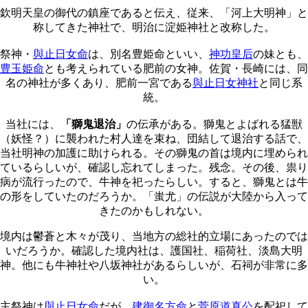
欽明天皇の御代の鎮座であると伝え、従来、「河上大明神」と
称してきた神社で、明治に淀姫神社と改称した。
祭神・
與止日女命
は、別名豊姫命といい、
神功皇后
の妹とも、
豊玉姫命
とも考えられている肥前の女神。佐賀・長崎には、同
名の神社が多くあり、肥前一宮である
與止日女神社
と同じ系
統。
当社には、
「獅鬼退治」
の伝承がある。獅鬼とよばれる猛獣
（妖怪？）に襲われた村人達を束ね、団結して退治する話で、
当社明神の加護に助けられる。その獅鬼の首は境内に埋められ
ているらしいが、確認し忘れてしまった。残念。その後、祟り
病が流行ったので、牛神を祀ったらしい。すると、獅鬼とは牛
の形をしていたのだろうか。「蚩尤」の伝説が大陸から入って
きたのかもしれない。
境内は鬱蒼と木々が茂り、当地方の総社的立場にあったのでは
いだろうか。確認した境内社は、護国社、稲荷社、淡島大明
神。他にも牛神社や八坂神社があるらしいが、石祠が非常に多
い。
主祭神は
與止日女命
だが、
建御名方命
と
菅原道真公
を配祀して