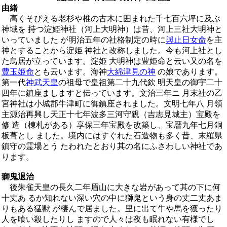
由緒
高くそぴえる老杉や椎の古木に囲まれた千七百六坪に及ぶ
神域を 持つ淀姫神社（河上大明神）は昔、河上三社大明神と
いっていました が明治五年の社格制定の時に
與止日女命
を主
神とすることから淀姫 神社と改称しました。今も河上社とし
た鳥居が立っています。淀姫 大明神は豊姫命と云い又の名を
豊玉姫命
とも云います。海神
大綿津見の神
の娘であります。
第一代
神武天皇
の祖母で皇祖第二十九代欽 明天皇の御宇二十
四年に鎮座ましますと伝っています。文治三年ニ 月末社の乙
宮神社は小城郡牛津町に御鎮座されました。文明七年八 月領
主源治再興し天正十七年波多三河守親（吉志見城主）宝殿を
修 造（棟札がある）享保三年宝殿を改築し、宝暦九年七月銅
板葺とし ました。境内にはすぐれた石造物も多く昔、末羅県
鎮守の霊場とう たわれたとおり其の名にふさわしい神社であ
ります。
獅鬼退治
後朱雀天皇の長久二年眉山に大きな岩があって其の下に何
十丈あ るか知れない深い穴の中に獅鬼という身の丈二丈あま
りもある猛獣 が棲んで居ました。里に出て牛や馬を獲ったり
人を喰い殺したりし ますので人々は夜も眠れない有様でし