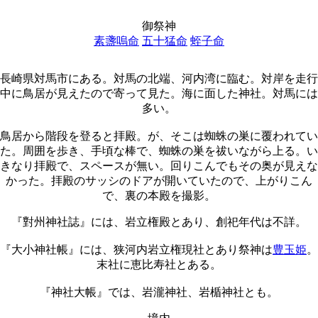
御祭神
素盞嗚命
五十猛命
蛭子命
長崎県対馬市にある。対馬の北端、河内湾に臨む。対岸を走行
中に鳥居が見えたので寄って見た。海に面した神社。対馬には
多い。
鳥居から階段を登ると拝殿。が、そこは蜘蛛の巣に覆われてい
た。周囲を歩き、手頃な棒で、蜘蛛の巣を祓いながら上る。い
きなり拝殿で、スペースが無い。回りこんでもその奥が見えな
かった。拝殿のサッシのドアが開いていたので、上がりこん
で、裏の本殿を撮影。
『對州神社誌』には、岩立権殿とあり、創祀年代は不詳。
『大小神社帳』には、狭河内岩立権現社とあり祭神は
豊玉姫
。
末社に恵比寿社とある。
『神社大帳』では、岩瀧神社、岩楯神社とも。