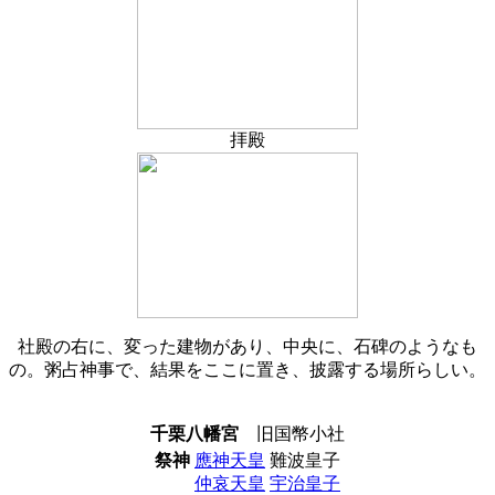
拝殿
社殿の右に、変った建物があり、中央に、石碑のようなも
の。粥占神事で、結果をここに置き、披露する場所らしい。
千栗八幡宮
旧国幣小社
祭神
應神天皇
難波皇子
仲哀天皇
宇治皇子