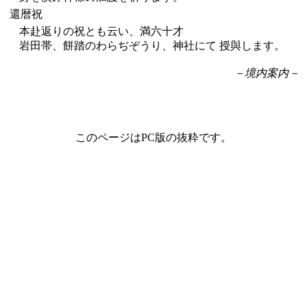
還暦祝
本赴返りの祝とも云い、満六十才
岩田帯、餅踏のわらぢぞうり、神社にて 授與します。
－境内案内－
このページはPC版の抜粋です。