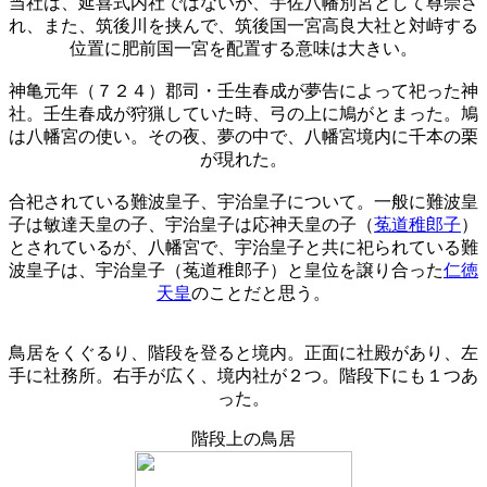
当社は、延喜式内社ではないが、宇佐八幡別宮として尊崇さ
れ、また、筑後川を挟んで、筑後国一宮高良大社と対峙する
位置に肥前国一宮を配置する意味は大きい。
神亀元年（７２４）郡司・壬生春成が夢告によって祀った神
社。壬生春成が狩猟していた時、弓の上に鳩がとまった。鳩
は八幡宮の使い。その夜、夢の中で、八幡宮境内に千本の栗
が現れた。
合祀されている難波皇子、宇治皇子について。一般に難波皇
子は敏達天皇の子、宇治皇子は応神天皇の子（
菟道稚郎子
）
とされているが、八幡宮で、宇治皇子と共に祀られている難
波皇子は、宇治皇子（菟道稚郎子）と皇位を譲り合った
仁徳
天皇
のことだと思う。
鳥居をくぐるり、階段を登ると境内。正面に社殿があり、左
手に社務所。右手が広く、境内社が２つ。階段下にも１つあ
った。
階段上の鳥居