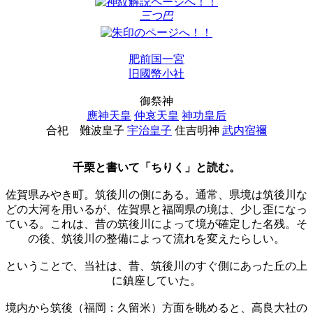
三つ巴
肥前国一宮
旧國幣小社
御祭神
應神天皇
仲哀天皇
神功皇后
合祀
難波皇子
宇治皇子
住吉明神
武内宿禰
千栗と書いて「ちりく」と読む。
佐賀県みやき町。筑後川の側にある。通常、県境は筑後川な
どの大河を用いるが、佐賀県と福岡県の境は、少し歪になっ
ている。これは、昔の筑後川によって境が確定した名残。そ
の後、筑後川の整備によって流れを変えたらしい。
ということで、当社は、昔、筑後川のすぐ側にあった丘の上
に鎮座していた。
境内から筑後（福岡：久留米）方面を眺めると、高良大社の