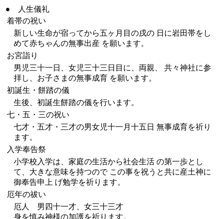
● 人生儀礼
着帯の祝い
新しい生命が宿ってから五ヶ月目の戌の 日に岩田帯をし
めて赤ちゃんの無事出産 を願います。
お宮詣り
男児三十一日、女児三十三日目に、両親、 共々神社に参
拝し、お子さまの無事成育 を願います。
初誕生・餅踏の儀
生後、初誕生餅踏の儀を行います。
七・五・三の祝い
七才・五才・三才の男女児十一月十五日 無事成育を祈り
ます。
入学奉告祭
小学校入学は、家庭の生活から社会生活 の第一歩とし
て、大きな意味を持つので この事を祝うと共に産土神に
御奉告申上 げ勉学を祈ります。
厄年の祓い
厄人 男四十一才、女三十三才
身を慎み神様の加護を祈ります。