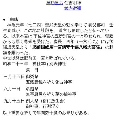
神功皇后
住吉明神
武内宿禰
● 由緒
神亀元年（七二四）聖武天皇の勅を奉じて 養父郡司 壬
生春成が、この地に社殿を、 造営し創建したと伝へてい
る。以来本宮は 宇佐神宮の五所別宮の一と称せられ、朝廷
からも厚く尊崇を受けた。慶長十四年（一六 〇九）には後
陽成天皇より
「肥前国総廟一宮鎮守千栗八幡大菩薩」
の勅
額を賜わった。
中世以降は肥前国一宮と呼ばれている。
昭和二十三年 神社本庁別表神社
祭 日
三月十五日
御粥祭
五穀豊饒を祈り粥占神事
八月一日
名越祭
無事息災を祈り茅の輪神事
九月十五日
例大祭（俗に放生会）
御神事、行列浮立
以上重要な祭りで年間数十度のお祭りがある。