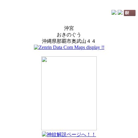
沖宮
おきのぐう
沖縄県那覇市奥武山４４