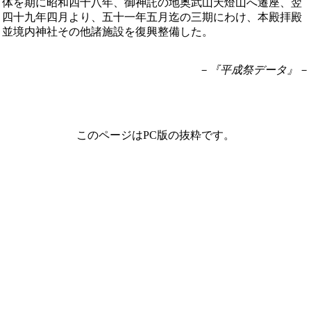
体を期に昭和四十八年、御神託の地奥武山天燈山へ遷座、翌
四十九年四月より、五十一年五月迄の三期にわけ、本殿拝殿
並境内神社その他諸施設を復興整備した。
－『平成祭データ』－
このページはPC版の抜粋です。