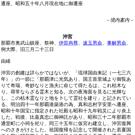
遷座、昭和五十年八月現在地に御遷座
－境内案内－
沖宮
那覇市奥武山鎮座、祭神、
伊弉冉尊
、
速玉男命
、
事解男命
、
例大際、旧三月二十三日
由緒
沖宮の創建は詳らかではないが、「琉球国由来記（一七三六
年）」の一節に「那覇津に光気あり、国王首里城より御覧あ
りて奇瑞、奇妙なりと漁夫に命じて得たるは、これ枯木な
り。尋常ならざる霊木と知る。次の夜海面を見るに光輝な
し、この枯木霊なりと地を卜して霊社を建り」と記されてい
る。明治四十一年那覇港築港の為、真和志村字安里へ遷座、
昭和十年国宝に指定された社殿も昭和十九年戦災により炎上
した。戦後、比嘉真忠に御神託があり、昭和三十二年那覇市
通堂町に小祠を祀り、同三十五年に仮宮わ建立し、沖宮復興
へのさきがけとした。祖国復帰を記念して開催された若夏国