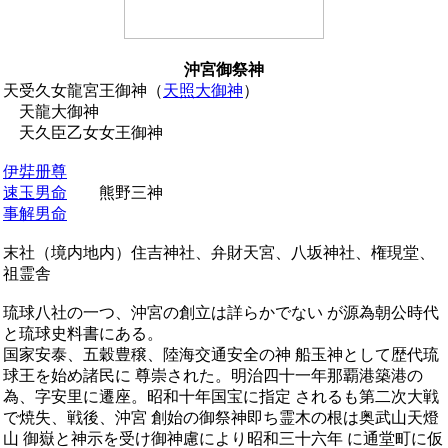
沖宮御祭神
天受久女龍宮王御神（
天照大御神
）
天龍大御神
天久臣乙女女王御神
伊弉册尊
速玉男命
熊野三神
事解男命
末社（境内地内）住吉神社、弁財天宮、八坂神社、権現堂、
祖霊舎
琉球八社の一つ、沖宮の創立は詳らかでない が源為朝公時代
と琉球史料書にある。
国家安泰、五穀豊穣、陸海交通安全の神 船玉神として歴代琉
球王を始め諸民に 尊崇された。明治四十一年那覇港築港の
為、字安里に遷座。昭和十年国宝に指定 されるも第二次大戦
で焼失、戦後、沖宮 創始の御祭神即ち霊木の根は奥武山天燈
山 御嶽と神示を受け御神慮により昭和三十六年 に通堂町に仮