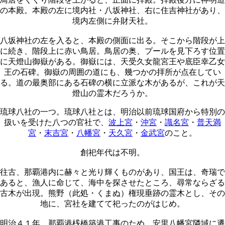
の本殿。本殿の左に境内社・八坂神社、右に住吉神社があり、
境内左側に弁財天社。
八坂神社の左を入ると、本殿の側面に出る。そこから階段が上
に続き、階段上に赤い鳥居。鳥居の奥、プールを見下ろす位置
に天燈山御嶽がある。御嶽には、天受久女龍宮王や底臣幸乙女
王の石碑。御嶽の周囲の道にも、幾つかの拝所が点在してい
る。道の最奥部にある石碑の横に立派な木があるが、これが天
燈山の霊木だろうか。
琉球八社の一つ。琉球八社とは、明治以前琉球国府から特別の
扱いを受けた八つの官社で、
波上宮
・
沖宮
・
識名宮
・
普天満
宮
・
末吉宮
・
八幡宮
・
天久宮
・
金武宮
のこと。
創祀年代は不明。
往古、那覇港内に赫々と光り輝くものがあり、国王は、奇瑞で
あると、漁人に命じて、海中を探させたところ、尋常ならざる
古木が出現。熊野（此処・くまぬ）権現垂跡の霊木とし、その
地に、宮社を建てて祀ったのがはじめ。
明治４１年、那覇港桟橋築港工事のため、安里八幡宮隣域に遷