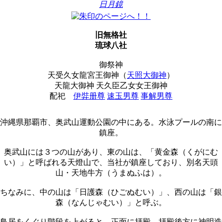
日月鏡
旧無格社
琉球八社
御祭神
天受久女龍宮王御神（
天照大御神
）
天龍大御神
天久臣乙女女王御神
配祀
伊弉册尊
速玉男尊
事解男尊
沖縄県那覇市、奥武山運動公園の中にある。水泳プールの南に
鎮座。
奥武山には３つの山があり、東の山は、「黄金森（くがにむ
い）」と呼ばれる天燈山で、当社が鎮座しており、別名天頭
山・天地牛方（うまぬふは）。
ちなみに、中の山は「日護森（ひごぬむい）」、西の山は「銀
森（なんじゃむい）」と呼ぶ。
鳥居をくぐり階段を上がると、正面に拝殿。拝殿後方に神明造