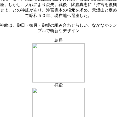
座。しかし、大戦により焼失。戦後、比嘉真忠に「沖宮を復興
せよ」との神託があり、沖宮霊木の根元を求め、天燈山と定め
て昭和５０年、現在地へ遷座した。
神紋は、御日・御月・御鏡の組み合わせらしい。なかなかシン
プルで斬新なデザイン
鳥居
拝殿