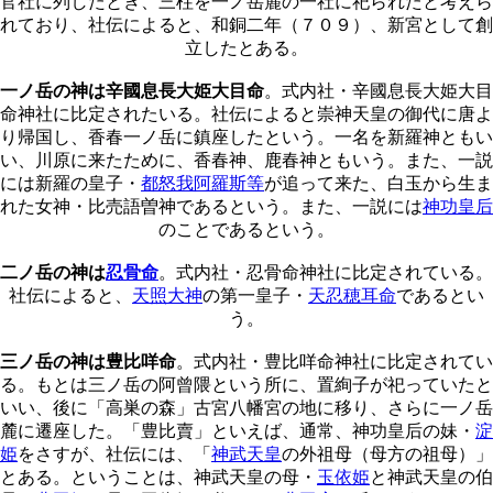
官社に列したとき、三柱を一ノ岳麓の一社に祀られたと考えら
れており、社伝によると、和銅二年（７０９）、新宮として創
立したとある。
一ノ岳の神は辛國息長大姫大目命
。式内社・辛國息長大姫大目
命神社に比定されたいる。社伝によると崇神天皇の御代に唐よ
り帰国し、香春一ノ岳に鎮座したという。一名を新羅神ともい
い、川原に来たために、香春神、鹿春神ともいう。また、一説
には新羅の皇子・
都怒我阿羅斯等
が追って来た、白玉から生ま
れた女神・比売語曽神であるという。また、一説には
神功皇后
のことであるという。
二ノ岳の神は
忍骨命
。式内社・忍骨命神社に比定されている。
社伝によると、
天照大神
の第一皇子・
天忍穂耳命
であるとい
う。
三ノ岳の神は豊比咩命
。式内社・豊比咩命神社に比定されてい
る。もとは三ノ岳の阿曾隈という所に、置絢子が祀っていたと
いい、後に「高巣の森」古宮八幡宮の地に移り、さらに一ノ岳
麓に遷座した。「豊比賣」といえば、通常、神功皇后の妹・
淀
姫
をさすが、社伝には、「
神武天皇
の外祖母（母方の祖母）」
とある。ということは、神武天皇の母・
玉依姫
と神武天皇の伯