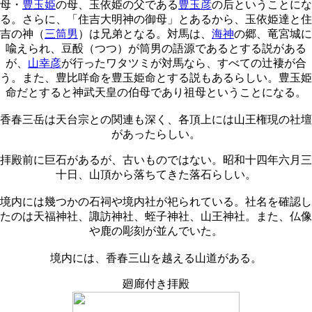
母・
豊玉姫
の母、玉依姫の父である
豊玉彦
の后ということにな
る。さらに、「住吉大明神の御母」とあるから、玉依姫達と住
吉の神（
三筒男
）は兄弟となる。対馬は、
海神
の郷、竜宮城に
喩えられ、豆酘（つつ）が筒男の語源であるとする説がある
が、
山幸彦
が行ったワタツミが対馬なら、すべての辻褄が合
う。また、豊比咩命を豊玉姫命とする説もあるらしい。豊玉姫
命だとすると神武天皇の伯母であり祖母ということになる。
香春三岳は天台宗との関連も深く、各頂上には山王権現の社壇
があったらしい。
拝殿前に巨石があるが、古いものではない。昭和十四年六月三
十日、山頂から落ちてきた落石らしい。
境内には幾つかの石祠や境内社が祀られている。社名を確認し
たのは天福神社、諏訪神社、蛭子神社、山王神社。また、仏像
や鹿の彫刻が並んでいた。
境内には、香春三山を越える山道がある。
廻廊付き拝殿