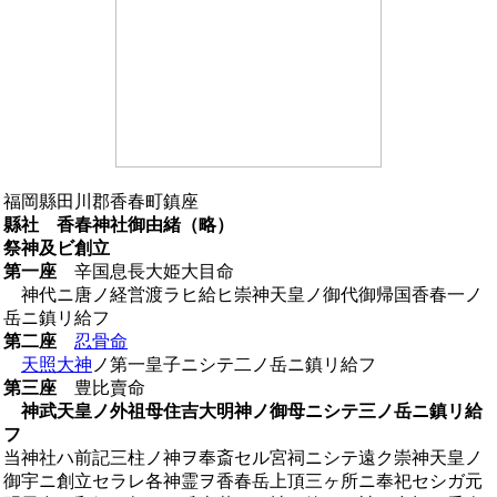
福岡縣田川郡香春町鎮座
縣社 香春神社御由緒（略）
祭神及ビ創立
第一座
辛国息長大姫大目命
神代ニ唐ノ経営渡ラヒ給ヒ崇神天皇ノ御代御帰国香春一ノ
岳ニ鎮リ給フ
第二座
忍骨命
天照大神
ノ第一皇子ニシテ二ノ岳ニ鎮リ給フ
第三座
豊比賣命
神武天皇ノ外祖母住吉大明神ノ御母ニシテ三ノ岳ニ鎮リ給
フ
当神社ハ前記三柱ノ神ヲ奉斎セル宮祠ニシテ遠ク崇神天皇ノ
御宇ニ創立セラレ各神霊ヲ香春岳上頂三ヶ所ニ奉祀セシガ元