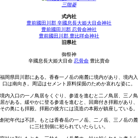
三階菱
式内社
豊前國田川郡 辛國息長大姫大目命神社
豊前國田川郡 忍骨命神社
豊前國田川郡 豊比咩命神社
旧県社
御祭神
辛國息長大姫大目命
忍骨命
豊比賣命
福岡県田川郡にある。香春一ノ岳の南麓に境内があり、境内入
口は南向き。周辺はセメント原料採掘のためか哀れな姿に。
境内入口の一ノ鳥居をくぐり、参道を進むと二ノ鳥居、三ノ鳥
居がある。緩やかに登る参道を進むと、回廊付き拝殿があり、
その奥にも拝殿。拝殿の後方には流造の本殿が鎮座している。
創祀年代は不詳。もとは香春岳の一ノ岳、二ノ岳、三ノ岳の麓
に三社別個に祀られていたらしい。