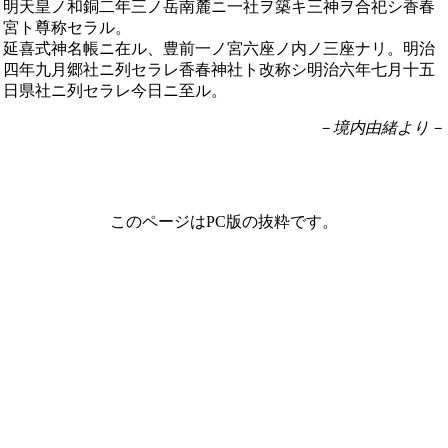
明天皇ノ和銅二年三ノ岳南麓ニ一社ヲ築キ三神ヲ合祀シ香春
宮ト尊称セラル。
延喜式神名帳ニ在ル、豊前一ノ宮六座ノ内ノ三座ナリ。明治
四年九月郷社ニ列セラレ香春神社ト改称シ明治六年七月十五
日県社ニ列セラレ今日ニ至ル。
－境内由緒より－
このページはPC版の抜粋です。