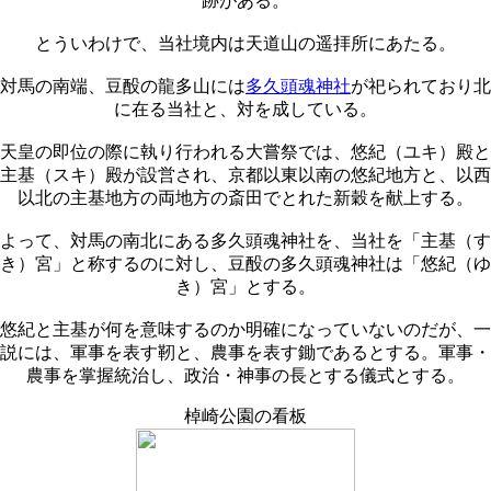
跡がある。
とういわけで、当社境内は天道山の遥拝所にあたる。
対馬の南端、豆酘の龍多山には
多久頭魂神社
が祀られており北
に在る当社と、対を成している。
天皇の即位の際に執り行われる大嘗祭では、悠紀（ユキ）殿と
主基（スキ）殿が設営され、京都以東以南の悠紀地方と、以西
以北の主基地方の両地方の斎田でとれた新穀を献上する。
よって、対馬の南北にある多久頭魂神社を、当社を「主基（す
き）宮」と称するのに対し、豆酘の多久頭魂神社は「悠紀（ゆ
き）宮」とする。
悠紀と主基が何を意味するのか明確になっていないのだが、一
説には、軍事を表す靭と、農事を表す鋤であるとする。軍事・
農事を掌握統治し、政治・神事の長とする儀式とする。
棹崎公園の看板