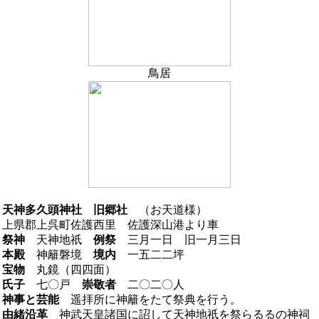
鳥居
天神多久頭神社 旧郷社
（お天道様）
上県郡上呉町佐護西里 佐護深山港より車
祭神
天神地祇
例祭
三月一日 旧一月三日
本殿
神籬磐境
境内
一五二二坪
宝物
丸鏡（四四面）
氏子
七〇戸
崇敬者
二〇二〇人
神事と芸能
遥拝所に神籬をたて祭典を行う。
由緒沿革
神武天皇諸国に詔して天神地祇を祭らるるの神祠