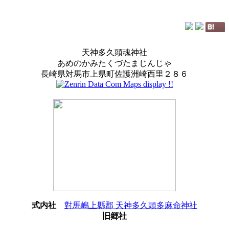
天神多久頭魂神社
あめのかみたくづたまじんじゃ
長崎県対馬市上県町佐護洲崎西里２８６
式内社
對馬嶋上縣郡 天神多久頭多麻命神社
旧郷社