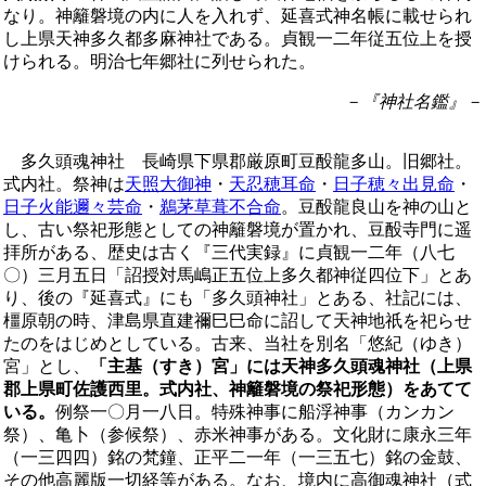
なり。神籬磐境の内に人を入れず、延喜式神名帳に載せられ
し上県天神多久都多麻神社である。貞観一二年従五位上を授
けられる。明治七年郷社に列せられた。
－『神社名鑑』－
多久頭魂神社 長崎県下県郡厳原町豆酘龍多山。旧郷社。
式内社。祭神は
天照大御神
・
天忍穂耳命
・
日子穂々出見命
・
日子火能邇々芸命
・
鵜茅草葺不合命
。豆酘龍良山を神の山と
し、古い祭祀形態としての神籬磐境が置かれ、豆酘寺門に遥
拝所がある、歴史は古く『三代実録』に貞観一二年（八七
〇）三月五日「詔授対馬嶋正五位上多久都神従四位下」とあ
り、後の『延喜式』にも「多久頭神社」とある、社記には、
橿原朝の時、津島県直建禰巳巳命に詔して天神地祇を祀らせ
たのをはじめとしている。古来、当社を別名「悠紀（ゆき）
宮」とし、
「主基（すき）宮」には天神多久頭魂神社（上県
郡上県町佐護西里。式内社、神籬磐境の祭祀形態）をあてて
いる。
例祭一〇月一八日。特殊神事に船浮神事（カンカン
祭）、亀卜（参候祭）、赤米神事がある。文化財に康永三年
（一三四四）銘の梵鐘、正平二一年（一三五七）銘の金鼓、
その他高麗版一切経等がある。なお、境内に高御魂神社（式