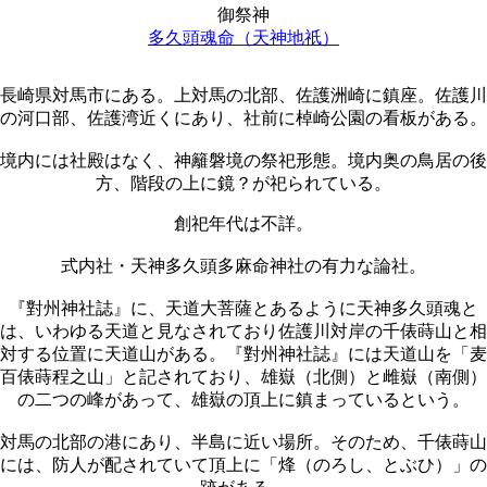
御祭神
多久頭魂命（天神地祇）
長崎県対馬市にある。上対馬の北部、佐護洲崎に鎮座。佐護川
の河口部、佐護湾近くにあり、社前に棹崎公園の看板がある。
境内には社殿はなく、神籬磐境の祭祀形態。境内奥の鳥居の後
方、階段の上に鏡？が祀られている。
創祀年代は不詳。
式内社・天神多久頭多麻命神社の有力な論社。
『對州神社誌』に、天道大菩薩とあるように天神多久頭魂と
は、いわゆる天道と見なされており佐護川対岸の千俵蒔山と相
対する位置に天道山がある。『對州神社誌』には天道山を「麦
百俵蒔程之山」と記されており、雄嶽（北側）と雌嶽（南側）
の二つの峰があって、雄嶽の頂上に鎮まっているという。
対馬の北部の港にあり、半島に近い場所。そのため、千俵蒔山
には、防人が配されていて頂上に「烽（のろし、とぶひ）」の