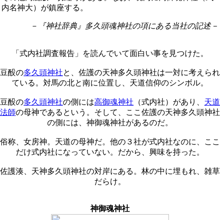
内名神大）が鎮座する。
－『神社辞典』多久頭魂神社の項にある当社の記述－
「式内社調査報告」を読んでいて面白い事を見つけた。
豆酘の
多久頭神社
と、佐護の天神多久頭神社は一対に考えられ
ている。対馬の北と南に位置し、天道信仰のシンボル。
豆酘の
多久頭神社
の側には
高御魂神社
（式内社）があり、
天道
法師
の母神であるという。そして、ここ佐護の天神多久頭神社
の側には、神御魂神社があるのだ。
俗称、女房神。天道の母神だ。他の３社が式内社なのに、ここ
だけ式内社になっていない。だから、興味を持った。
佐護湊、天神多久頭神社の対岸にある。林の中に埋もれ、雑草
だらけ。
神御魂神社