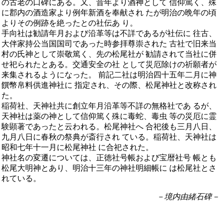
の古老の口碑にある。又、昔年より酒神として 信仰篤く、殊
に郡内の酒造家より例年新酒を奉献され たが明治の晩年の頃
よりその例跡を絶ったとの社伝あ り。
手向社は勧請年月および沿革等は不詳であるが社伝に 往古、
大伴家持公当国国司であった時参拝尊崇された 古社で旧来当
村の氏神として崇敬篤く、先の松尾社が 勧請されて当社に併
せ祀られたとある。交通安全の社 として災厄除けの祈願者が
来集されるようになった。 前記二社は明治四十五年二月に神
饌幣帛料供進神社に 指定され、その際、松尾神社と改称され
た。
稲荷社、天神社共に創立年月沿革等不詳の無格社であ るが、
天神社は薬の神として信仰篤く殊に毒蛇、毒虫 等の災厄に霊
験顕著であったと云われる。松尾神社へ 合祀後も三月八日、
九月八日に春秋の祭典が斎行され ている。稲荷社、天神社は
昭和七年十一月に松尾神社 に合祀された。
神社名の変遷については、正徳社号帳および宝暦社号 帳とも
松尾大明神とあり、明治十三年の神社明細帳に は松尾社とさ
れている。
－境内由緒石碑－