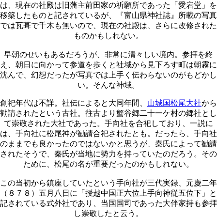
は、現在の社殿は旧藩主前田家の祈願所であった「愛宕堂」を
移築したものと記されているが、『富山県神社誌』所載の写真
では瓦葺で千木も無いので、現在の社殿は、さらに改修された
ものかもしれない。
早朝のせいもあるだろうが、非常に清々しい境内。参拝を終
え、朝日に向かって参道を歩くと社域から見下ろす町は朝霧に
沈んで、幻想だったが写真では上手く伝わらないのがもどかし
い。そんな神域。
創祀年代は不詳。社伝によると大同年間、
山城国松尾大社
から
勧請されたという古社。往古より蟹谷郷二十一ケ村の郷社とし
て崇敬された大社であった。手向社を合祀しており、一説に
は、手向社に松尾神が勧請合祀されたとも。だったら、手向社
のままでも良かったのではないかと思うが、秦氏によって勧請
されたそうで、秦氏が当地に勢力を持っていたのだろう。その
ために、松尾の名が重要だったのかもしれない。
この当初から鎮座していたという手向社が三代実録、元慶二年
（８７８）五月八日に「授越中国正六位上手向神従五位下」と
記されている式外社であり、当国国司であった大伴家持も参拝
し崇敬したと云う。