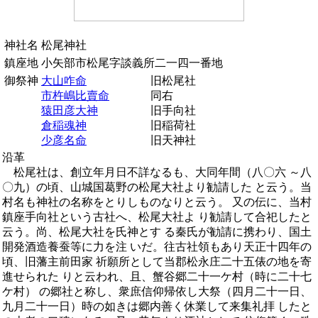
神社名
松尾神社
鎮座地
小矢部市松尾字談義所二一四一番地
御祭神
大山咋命
旧松尾社
市杵嶋比賣命
同右
猿田彦大神
旧手向社
倉稲魂神
旧稲荷社
少彦名命
旧天神社
沿革
松尾社は、創立年月日不詳なるも、大同年間（八〇六 ～八
〇九）の頃、山城国葛野の松尾大社より勧請した と云う。当
村名も神社の名称をとりしものなりと云う。 又の伝に、当村
鎮座手向社という古社へ、松尾大社よ り勧請して合祀したと
云う。尚、松尾大社を氏神とす る秦氏が勧請に携わり、国土
開発酒造養蚕等に力を注 いだ。往古社領もあり天正十四年の
頃、旧藩主前田家 祈願所として当郡松永庄二十五俵の地を寄
進せられた りと云われ、且、蟹谷郷二十一ケ村（時に二十七
ケ村） の郷社と称し、衆庶信仰帰依し大祭（四月二十一日、
九月二十一日）時の如きは郷内善く休業して来集礼拝 したと