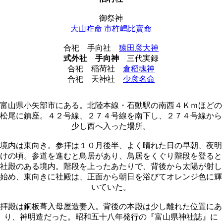
御祭神
大山咋命
市杵嶋比賣命
合祀 手向社
猿田彦大神
式外社
手向神
三代実録
合祀 稲荷社
倉稻魂神
合祀 天神社
少彦名命
富山県小矢部市にある。北陸本線・石動駅の南西４Ｋｍほどの
松尾に鎮座。４２号線、２７４号線を南下し、２７４号線から
少し西へ入った場所。
境内は東向き。参拝は１０月後半、よく晴れた日の早朝、夜明
けの頃。参道を進むと鳥居があり、鳥居をくぐり階段を登ると
社殿のある境内。階段を上ったあたりで、背後から太陽が射し
始め、東向きに社殿は、正面から朝日を浴びてオレンジ色に輝
いていた。
拝殿は銅板葺入母屋造妻入。背後の本殿は少し離れた位置にあ
り、神明造だった。昭和五十八年発行の『富山県神社誌』に