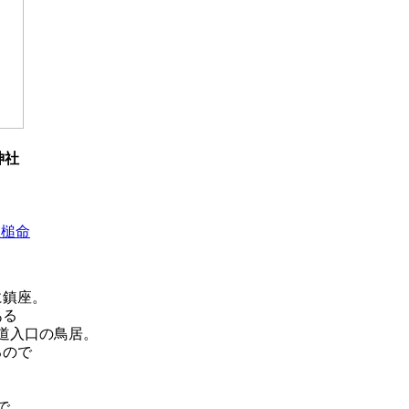
神社
甕槌命
に鎮座。
ある
道入口の鳥居。
るので
で、