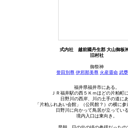
式内社
越前國丹生郡 大山御板
旧村社
御祭神
誉田別尊
伊邪那美尊
火産靈命
武
福井県福井市にある。
ＪＲ福井駅の西５Ｋｍほどの片粕町
日野川の西岸、川の土手の道に
「片粕ふれあい会館」（公民館？）の横に参
日野川に向かって鳥居が立ってい
境内入口は東向き。
早朝、日の出の頃の参拝だったの