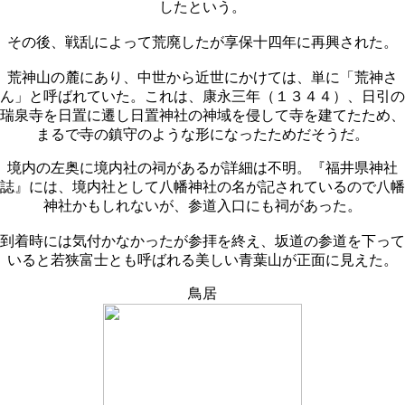
したという。
その後、戦乱によって荒廃したが享保十四年に再興された。
荒神山の麓にあり、中世から近世にかけては、単に「荒神さ
ん」と呼ばれていた。これは、康永三年（１３４４）、日引の
瑞泉寺を日置に遷し日置神社の神域を侵して寺を建てたため、
まるで寺の鎮守のような形になったためだそうだ。
境内の左奥に境内社の祠があるが詳細は不明。『福井県神社
誌』には、境内社として八幡神社の名が記されているので八幡
神社かもしれないが、参道入口にも祠があった。
到着時には気付かなかったが参拝を終え、坂道の参道を下って
いると若狭富士とも呼ばれる美しい青葉山が正面に見えた。
鳥居