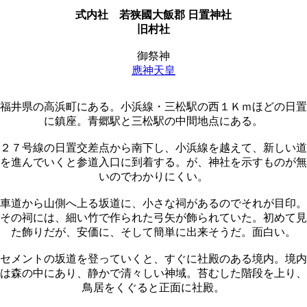
式内社
若狭國大飯郡 日置神社
旧村社
御祭神
應神天皇
福井県の高浜町にある。小浜線・三松駅の西１Ｋｍほどの日置
に鎮座。青郷駅と三松駅の中間地点にある。
２７号線の日置交差点から南下し、小浜線を越えて、新しい道
を進んでいくと参道入口に到着する。が、神社を示すものが無
いのでわかりにくい。
車道から山側へ上る坂道に、小さな祠があるのでそれが目印。
その祠には、細い竹で作られた弓矢が飾られていた。初めて見
た飾りだが、安価に、そして簡単に出来そうだ。面白い。
セメントの坂道を登っていくと、すぐに社殿のある境内。境内
は森の中にあり、静かで清々しい神域。苔むした階段を上り、
鳥居をくぐると正面に社殿。