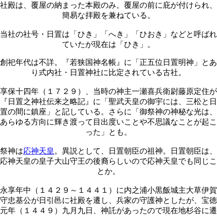
社殿は、覆屋の納まった本殿のみ。覆屋の前に庇が付けられ、
簡易な拝殿を兼ねている。
当社の社号・日置は「ひき」「へき」「ひおき」などと呼ばれ
ていたが現在は「ひき」。
創祀年代は不詳。『若狭国神名帳』に「正五位日置明神」とあ
り式内社・日置神社に比定されている古社。
享保十四年（１７２９）、当時の神主一瀬喜兵衛尉藤原定住が
『日置之神社伝来之略記』に「聖武天皇の御宇には、三松と日
置の間に鎮座」と記している。さらに「御祭神の神秘な光は、
あらゆる方向に輝き渡って目出度いことや不思議なことが起こ
った」とも。
祭神は
応神天皇
。異説として、日置朝臣の祖神。日置朝臣は、
応神天皇の皇子大山守王の後裔らしいので応神天皇でも同じこ
とか。
永享年中（１４２９～１４４１）に内之浦小黒飯城主大草伊賀
守忠基公が日引邑に社殿を遷し、兵家の守護神としたが、宝徳
元年（１４４９）九月九日、神託があったので現在地杉谷に遷