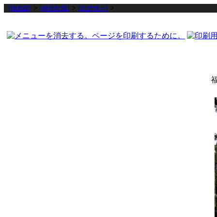
[HOME]
>
[神社記憶]
>
[北陸地方]
>