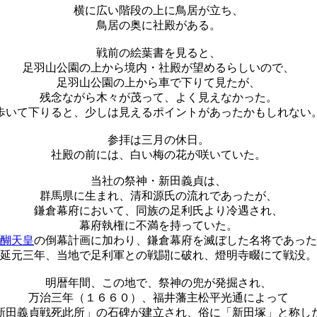
横に広い階段の上に鳥居が立ち、
鳥居の奥に社殿がある。
戦前の絵葉書を見ると、
足羽山公園の上から境内・社殿が望めるらしいので、
足羽山公園の上から車で下りて見たが、
残念ながら木々が茂って、よく見えなかった。
歩いて下りると、少しは見えるポイントがあったかもしれない
参拝は三月の休日。
社殿の前には、白い梅の花が咲いていた。
当社の祭神・新田義貞は、
群馬県に生まれ、清和源氏の流れであったが、
鎌倉幕府において、同族の足利氏より冷遇され、
幕府執権に不満を持っていた。
醐天皇
の倒幕計画に加わり、鎌倉幕府を滅ぼした名将であった
延元三年、当地で足利軍との戦闘に破れ、燈明寺畷にて戦没。
明暦年間、この地で、祭神の兜が発掘され、
万治三年（１６６０）、福井藩主松平光通によって
新田義貞戦死此所」の石碑が建立され、俗に「新田塚」と称し