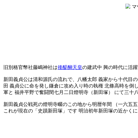
旧別格官幣社藤嶋神社は
後醍醐天皇
の建武中 興の時代に活
新田義貞公は清和源氏の流れで、八幡太郎 義家から十代目の
田 義貞公に命を発し鎌倉に攻め入り時の執権 北條高時を倒
軍と 福井平野で奮闘閏七月二日燈明寺（新田塚） にて三十
新田義貞公戦死の燈明寺畷のこの地から明暦年間 （一六五五
これが現在の「史蹟新田塚」です 明治初年新田塚の近かくに