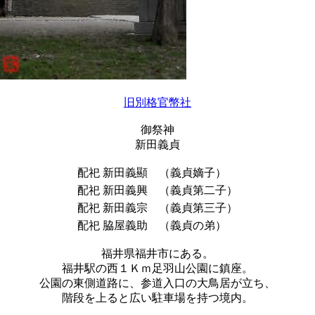
旧別格官幣社
御祭神
新田義貞
配祀
新田義顯
（義貞嫡子）
配祀
新田義興
（義貞第二子）
配祀
新田義宗
（義貞第三子）
配祀
脇屋義助
（義貞の弟）
福井県福井市にある。
福井駅の西１Ｋｍ足羽山公園に鎮座。
公園の東側道路に、参道入口の大鳥居が立ち、
階段を上ると広い駐車場を持つ境内。