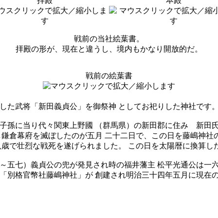
拝殿
本殿
戦前の当社絵葉書。
拝殿の形が、現在と違うし、境内もかなり開放的だ。
戦前の絵葉書
躍した武将「新田義貞公」を御祭神 としてお祀りした神社です
子孫に当り代々関東上野國 （群馬県）の新田郡に住み 新田
し鎌倉幕府を滅ぼしたのが五月 二十二日で、この日を藤嶋神社
八歳で壮烈な戦死を遂げられました。 この日を太陽暦に換算し
～五七）義貞公の兜が発見され時の福井藩主 松平光通公は一
「別格官幣社藤嶋神社」が 創建され明治三十四年五月に現在