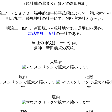
（現社地の北３Ｋｍほどの新田塚町）
治三年（１８７０）福井藩知事松平茂昭によって一祠が建てら
明治九年、藤島神社の社号にて、別格官幣社となった。
明治三十四年、新田塚から現社地である足羽山へ遷座。
建武中興十五社
の一社である。
当社の神紋は、一つ引両。
祭神・新田義貞の家紋。
大鳥居
境内
社殿
境内