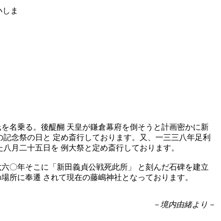
。
氏を名乗る。後醍醐 天皇が鎌倉幕府を倒そうと計画密かに新
の記念祭の日と 定め斎行しております。又、一三三八年足利
た八月二十五日を 例大祭と定め斎行しております。
六六〇年そこに「新田義貞公戦死此所」 と刻んだ石碑を建立
の場所に奉遷 されて現在の藤嶋神社となっております。
－境内由緒より－