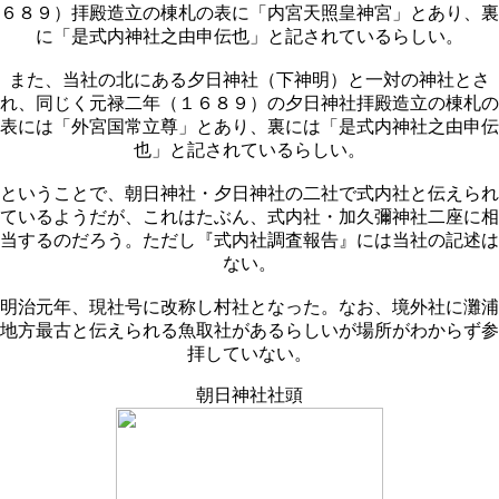
６８９）拝殿造立の棟札の表に「内宮天照皇神宮」とあり、裏
に「是式内神社之由申伝也」と記されているらしい。
また、当社の北にある夕日神社（下神明）と一対の神社とさ
れ、同じく元禄二年（１６８９）の夕日神社拝殿造立の棟札の
表には「外宮国常立尊」とあり、裏には「是式内神社之由申伝
也」と記されているらしい。
ということで、朝日神社・夕日神社の二社で式内社と伝えられ
ているようだが、これはたぶん、式内社・加久彌神社二座に相
当するのだろう。ただし『式内社調査報告』には当社の記述は
ない。
明治元年、現社号に改称し村社となった。なお、境外社に灘浦
地方最古と伝えられる魚取社があるらしいが場所がわからず参
拝していない。
朝日神社社頭