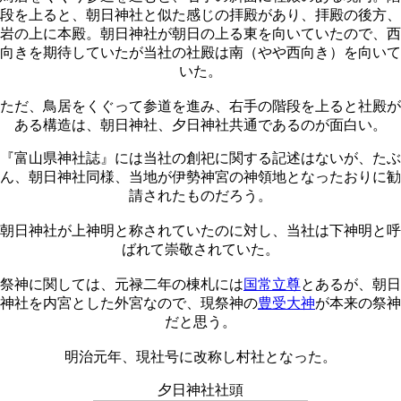
段を上ると、朝日神社と似た感じの拝殿があり、拝殿の後方、
岩の上に本殿。朝日神社が朝日の上る東を向いていたので、西
向きを期待していたが当社の社殿は南（やや西向き）を向いて
いた。
ただ、鳥居をくぐって参道を進み、右手の階段を上ると社殿が
ある構造は、朝日神社、夕日神社共通であるのが面白い。
『富山県神社誌』には当社の創祀に関する記述はないが、たぶ
ん、朝日神社同様、当地が伊勢神宮の神領地となったおりに勧
請されたものだろう。
朝日神社が上神明と称されていたのに対し、当社は下神明と呼
ばれて崇敬されていた。
祭神に関しては、元禄二年の棟札には
国常立尊
とあるが、朝日
神社を内宮とした外宮なので、現祭神の
豊受大神
が本来の祭神
だと思う。
明治元年、現社号に改称し村社となった。
夕日神社社頭