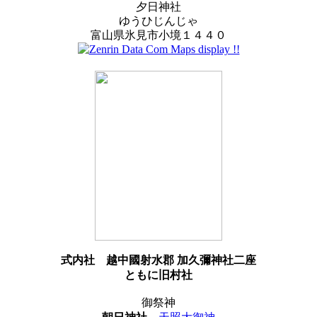
夕日神社
ゆうひじんじゃ
富山県氷見市小境１４４０
式内社
越中國射水郡 加久彌神社二座
ともに旧村社
御祭神