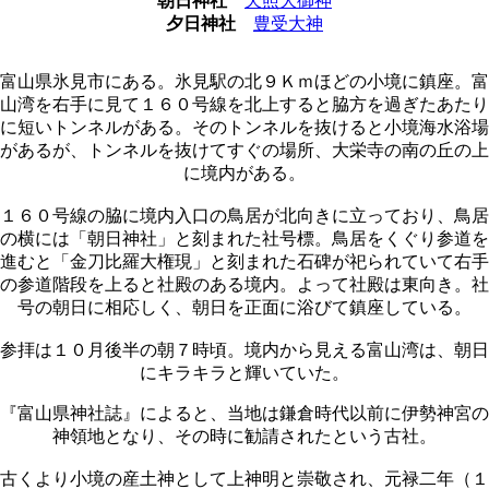
朝日神社
天照大御神
夕日神社
豊受大神
富山県氷見市にある。氷見駅の北９Ｋｍほどの小境に鎮座。富
山湾を右手に見て１６０号線を北上すると脇方を過ぎたあたり
に短いトンネルがある。そのトンネルを抜けると小境海水浴場
があるが、トンネルを抜けてすぐの場所、大栄寺の南の丘の上
に境内がある。
１６０号線の脇に境内入口の鳥居が北向きに立っており、鳥居
の横には「朝日神社」と刻まれた社号標。鳥居をくぐり参道を
進むと「金刀比羅大権現」と刻まれた石碑が祀られていて右手
の参道階段を上ると社殿のある境内。よって社殿は東向き。社
号の朝日に相応しく、朝日を正面に浴びて鎮座している。
参拝は１０月後半の朝７時頃。境内から見える富山湾は、朝日
にキラキラと輝いていた。
『富山県神社誌』によると、当地は鎌倉時代以前に伊勢神宮の
神領地となり、その時に勧請されたという古社。
古くより小境の産土神として上神明と崇敬され、元禄二年（１