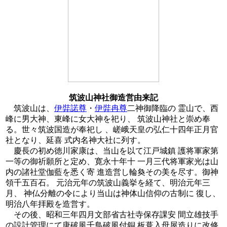
筑波山神社御造営由来記
筑波山は、
伊弉諾尊
・
伊弉冉尊
二神御降臨の 霊山で、西
峰に男大神、東峰に女大神を祀り、 筑波山神社と崇め奉
る。世々筑波国造が奉祀し 、嵯峨天皇の弘仁十四年正月官
社となり、延喜 式内名神大社に列す。
慶長の初め徳川家康は、当山を以て江戸城鎮 護将軍家第
一等の御祈願所と定め、寛永十年十 一月三代将軍家光は山
内の諸社堂伽藍を悉く寄 進造営し輪奐その美を尽す。御神
領千五百石。 元治元年の筑波山義挙を経て、明治元年三
月、 神仏分離の令により当山は神体山信仰の古制に 復し、
明治八年拝殿を造営す。
その後、昭和三年四月文部省古社寺保存課安 間立雄技手
の設計管理にて唐破風千鳥破風付銅 板葺入母屋造りに改修