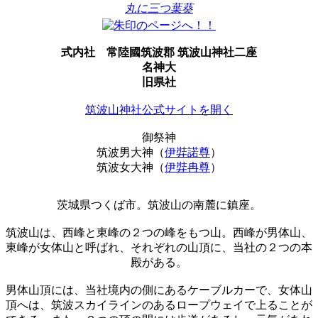
丸に三つ葉葵
式内社
常陸國筑波郡 筑波山神社二座
名神大
旧県社
筑波山神社公式サイトを開く
御祭神
筑波男大神（
伊弉諾尊
）
筑波女大神（
伊弉冉尊
）
茨城県つくば市。筑波山の南麓に鎮座。
筑波山は、西峰と東峰の２つの峰をもつ山。西峰が男体山、
東峰が女体山と呼ばれ、それぞれの山頂に、当社の２つの本
殿がある。
男体山頂には、当社境内の側にあるケーブルカーで、女体山
頂へは、筑波スカイラインのあるロープウェイで上ることが