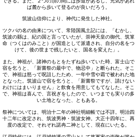
できる。また、２つの頂の間には歩道があるし、元気があれ
ば麓から歩いて登るのが良いだろう。
筑波山信仰により、神代に発生した神社。
ツクバの名の由来について、常陸国風土記には、「むかし、
筑波の縣は、紀の国と言っていたが、崇神天皇の御代、筑箪
命（つくはのみこと）が国造として派遣され、自分の名をつ
けて、後の世まで残したいと、国名を変えた」。
また、神祖が、諸神のもとをたずね歩いていた時、富士山で
宿を乞うと、「新嘗祭の最中で、物忌中」と断られた。そこ
で、神祖は怒って呪詛したため、一年中雪や霜で被われた地
となった。筑波山で宿を乞うと、「新嘗祭ですが、請けない
わけにはまいりません」と飲食を用意してもてなした。そこ
で、神祖は喜んで、言祝ぎをしたので、いつまでも実りの多
い土地となった、ともある。
祭神については、明治十二年の神社明細帳では不詳。明治四
十二年に改定され、筑波男神・筑波女神。大正十四年に、再
度の改定で、それぞれ諾冉二神として、現在にいたる。
江戸時代には、江戸城鎮護の霊山として将軍家の崇敬が篤か