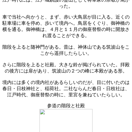
った。
車で当社へ向かうと、まず、赤い大鳥居が目に入る。近くの
駐車場に車を停め、歩いて境内へ。鳥居をくぐり、御神橋の
横を通る。御神橋は、４月と１１月の御座替祭の時に開放さ
れ渡ることができる。
階段を上ると随神門がある。昔は、神体山である筑波山をこ
こから遥拝したらしい。
さらに階段を上ると社殿。大きな鈴が掲げられていた。拝殿
の後方には扉があり、筑波山の２つの峰に本殿がある形。
境内には多くの境内社があるらしいのだが、目に付いたのは
春日・日枝神社と、稲荷社。二社ならんだ春日・日枝社は、
江戸時代、御座替祭の時に、里宮を兼ねていたらしい。
参道の階段と社殿