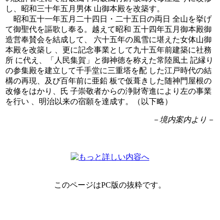
し、昭和三十年五月男体 山御本殿を改築す。
昭和五十一年五月二十四日・二十五日の両日 全山を挙げ
て御聖代を謳歌し奉る。越えて昭和 五十四年五月御本殿御
造営奉賛会を結成して、 六十五年の風雪に堪えた女体山御
本殿を改築し 、更に記念事業として九十五年前建築に社務
所 に代え、「人民集賀」と御神徳を称えた常陸風土 記縁り
の参集殿を建立して千手堂に三重塔を配 した江戸時代の結
構の再現、及び百年前に亜鉛 板で仮葺きした随神門屋根の
改修をはかり、氏 子崇敬者からの浄財寄進により左の事業
を行い 、明治以来の宿願を達成す。（以下略）
－境内案内より－
このページはPC版の抜粋です。