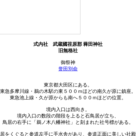
式内社
武蔵國荏原郡 薭田神社
旧無格社
御祭神
誉田別命
東京都大田区にある。
東急多摩川線・鵜の木駅の東５００ｍほどの南久が原に鎮座。
東急池上線・久が原からも南へ５００ｍほどの位置。
境内入口は西向き。
境内入口の数段の階段を上ると石鳥居が立ち、
鳥居の右手に「鵜ノ木八幡神社」と刻まれた社号標がある。
居をくぐると参道左手に手水舎があり、参道正面に美しい社殿