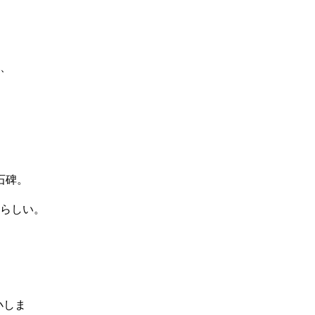
、
石碑。
らしい。