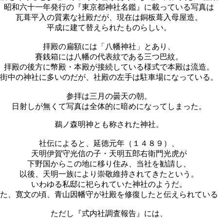
昭和六十一年発行の『東京都神社名鑑』に載っている写真は
瓦葺平入の質素な社殿だが、現在は銅板葺入母屋造。
平成に建て替えられたものらしい。
拝殿の扁額には「八幡神社」とあり、
賽銭箱には八幡の代表紋である三つ巴紋。
拝殿の後方に幣殿・本殿が接続している様式で本殿は流造。
街中の神社に多いのだが、社殿の左手は駐車場になっている。
参拝は三月の曇天の朝。
日射しが無くて写真は全体的に暗めになってしまった。
鵜ノ森明神とも称された神社。
社伝によると、延徳元年（１４８９）、
天明伊賀守光信の子・天明五郎右衛門光虎が
下野国からこの地に移り住み、当社を勧請し、
以後、天明一族により崇敬維持されてきたという。
いわゆる私邸に祀られていた神社のようだ。
た、寛文の頃、青山因幡守が社殿を修復したと伝えられている
ただし『式内社調査報告』には、