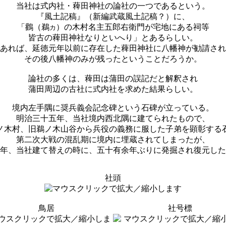
当社は式内社・薭田神社の論社の一つであるという。
『風土記稿』（新編武蔵風土記稿？）に、
「鸛（鵜
）の木村名主五郎右衛門が宅地にある祠等
カ
皆古の薭田神社なりといへり」とあるらしい。
あれば、延徳元年以前に存在した薭田神社に八幡神が勧請され
その後八幡神のみが残ったということだろうか。
論社の多くは、薭田は蒲田の誤記だと解釈され
蒲田周辺の古社に式内社を求めた結果らしい。
境内左手隅に奨兵義会記念碑という石碑が立っている。
明治三十五年、当社境内西北隅に建てられたもので、
ノ木村、旧鵜ノ木山谷から兵役の義務に服した子弟を顕彰する
第二次大戦の混乱期に境内に埋蔵されてしまったが、
年、当社建て替えの時に、五十有余年ぶりに発掘され復元した
社頭
鳥居
社号標