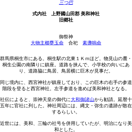
三つ巴
式内社
上野國山田郡 美和神社
旧郷社
御祭神
大物主櫛甕玉命
合祀
素盞嗚命
群馬県桐生市にある。桐生駅の北東１Ｋｍほど。物見山の麓・
桐生公園の南隣りに鎮座。道路を挟んで、小学校の向いにあ
り、道路脇に鳥居、鳥居横に巨木が見事だ。
同じ境内に、西宮神社が鎮座しており、この巨木の右手の参道
階段を登ると西宮神社。左手参道を進めば美和神社となる。
社伝によると、崇神天皇の御代に
大和御諸山
から勧請。延暦十
五年に官社に列した。神社周辺には、縄文・弥生の遺跡が散在
するらしい。
近世には、美和、三輪の社号を併用していたが、明治になり美
和とした。