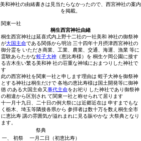
美和神社の由緒書きは見当たらなかったので、西宮神社の案内
を掲載。
関東一社
桐生西宮神社由緒
桐生西宮神社は延喜式内上野十二社の一社美和 神社の御祭神
が
大国主命
である関係から明治 三十四年十月摂津西宮神社の
御分霊を いただき商業、工業、農業、交通、海運、漁業 等に
霊験あらたかな
蛭子大神
（恵比寿様）を 桐生ケ岡公園に接す
る古木生い繁る美和神 社の荘重な神域におまつりした神社で
す
此の西宮神社を関東一社と申します理由は 蛭子大神を御祭神
とする神社は桐生だけで 各地の恵比寿様は国土開発等に御神
徳 のある大国主命又
事代主命
をお祀り した神社であり御祭神
の相違から区別され て関東一社と称せられて居ります
十一月十九日、二十日の例大祭には近郷近在は 申すまでもな
く栃木、埼玉等隣接各県から 参拝者は数十万を数え桐生全市
に恵比寿 講の雰囲気が溢れまれに見る賑やかな 大祭典となり
ます。
祭典
一、
初祭
一月二日（初恵比寿）