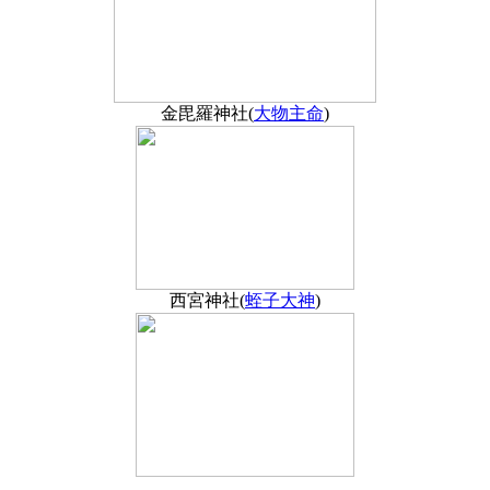
金毘羅神社(
大物主命
)
西宮神社(
蛭子大神
)