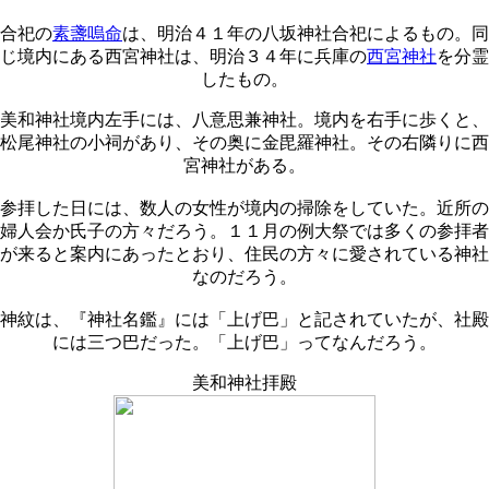
合祀の
素盞嗚命
は、明治４１年の八坂神社合祀によるもの。同
じ境内にある西宮神社は、明治３４年に兵庫の
西宮神社
を分霊
したもの。
美和神社境内左手には、八意思兼神社。境内を右手に歩くと、
松尾神社の小祠があり、その奥に金毘羅神社。その右隣りに西
宮神社がある。
参拝した日には、数人の女性が境内の掃除をしていた。近所の
婦人会か氏子の方々だろう。１１月の例大祭では多くの参拝者
が来ると案内にあったとおり、住民の方々に愛されている神社
なのだろう。
神紋は、『神社名鑑』には「上げ巴」と記されていたが、社殿
には三つ巴だった。「上げ巴」ってなんだろう。
美和神社拝殿