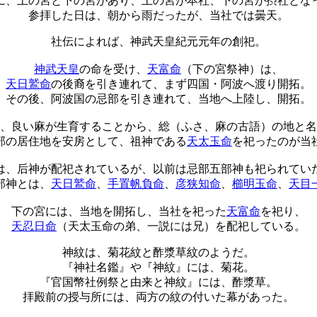
に、上の宮と下の宮があり、上の宮が本社、下の宮が摂社とな
参拝した日は、朝から雨だったが、当社では曇天。
社伝によれば、神武天皇紀元元年の創祀。
神武天皇
の命を受け、
天富命
（下の宮祭神）は、
天日鷲命
の後裔を引き連れて、まず四国・阿波へ渡り開拓。
その後、阿波国の忌部を引き連れて、当地へ上陸し、開拓。
、良い麻が生育することから、総（ふさ、麻の古語）の地と名
部の居住地を安房として、祖神である
天太玉命
を祀ったのが当
は、后神が配祀されているが、以前は忌部五部神も祀られてい
部神とは、
天日鷲命
、
手置帆負命
、
彦狭知命
、
櫛明玉命
、
天目
下の宮には、当地を開拓し、当社を祀った
天富命
を祀り、
天忍日命
（天太玉命の弟、一説には兄）を配祀している。
神紋は、菊花紋と酢漿草紋のようだ。
『神社名鑑』や『神紋』には、菊花。
『官国幣社例祭と由来と神紋』には、酢漿草。
拝殿前の授与所には、両方の紋の付いた幕があった。