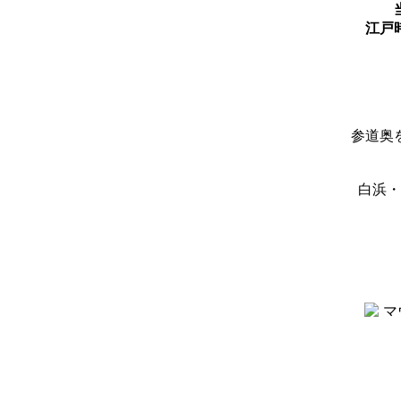
江戸
参道奥
白浜・