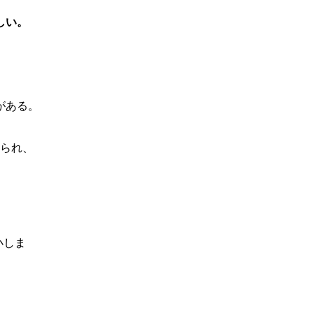
。
しい。
がある。
られ、