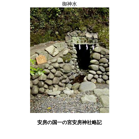
御神水
安房の国一の宮安房神社略記