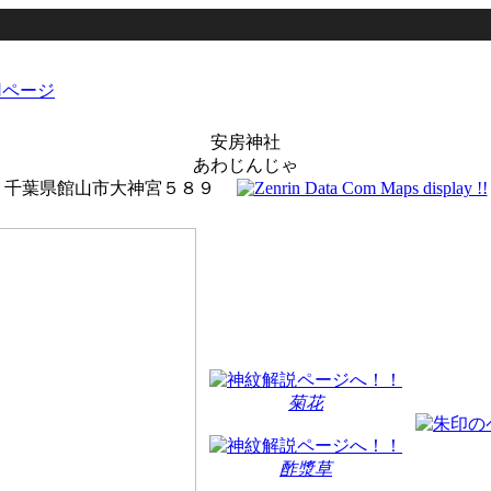
安房神社
あわじんじゃ
千葉県館山市大神宮５８９
菊花
酢漿草