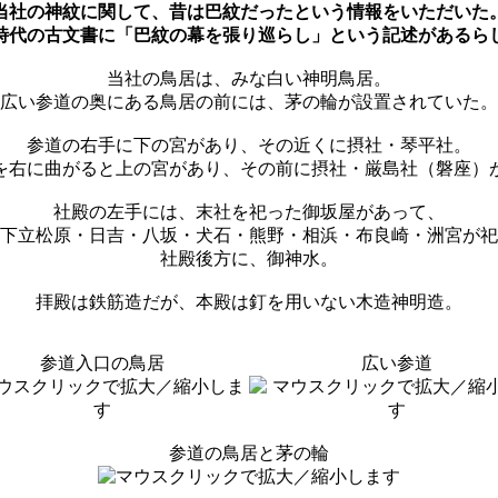
当社の神紋に関して、昔は巴紋だったという情報をいただいた
時代の古文書に「巴紋の幕を張り巡らし」という記述があるら
当社の鳥居は、みな白い神明鳥居。
広い参道の奥にある鳥居の前には、茅の輪が設置されていた。
参道の右手に下の宮があり、その近くに摂社・琴平社。
を右に曲がると上の宮があり、その前に摂社・厳島社（磐座）
社殿の左手には、末社を祀った御坂屋があって、
下立松原・日吉・八坂・犬石・熊野・相浜・布良崎・洲宮が祀
社殿後方に、御神水。
拝殿は鉄筋造だが、本殿は釘を用いない木造神明造。
参道入口の鳥居
広い参道
参道の鳥居と茅の輪