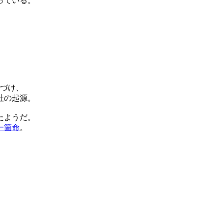
っている。
づけ、
社の起源。
たようだ。
一箇命
。