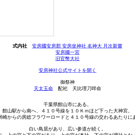
式内社
安房國安房郡 安房坐神社 名神大 月次新嘗
安房國一宮
旧官幣大社
安房神社公式サイトを開く
御祭神
天太玉命
配祀
天比理刀咩命
千葉県館山市にある。
館山駅から南へ、４１０号線を１０Ｋｍほど下った大神宮。
州崎からの房総フラワーロードと４１０号線の交わるあたりに
白い鳥居があり、広い参道が続く。