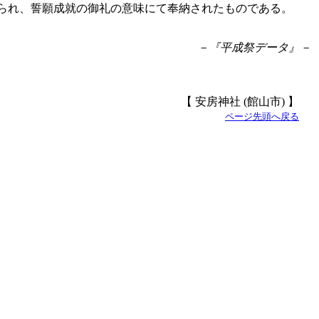
られ、誓願成就の御礼の意味にて奉納されたものである。
－『平成祭データ』－
【 安房神社 (館山市) 】
ページ先頭へ戻る