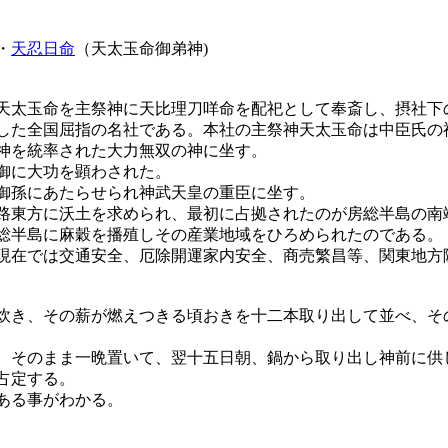
・
天忍日命
（天太玉命御弟神)
天太玉命を主祭神に天比理刀咩命を配祀として奉斎し、摂社下
した全国屈指の名社である。本社の主祭神天太玉命は中臣氏の
神を統率された大力無双の神に坐す。
御に大功を顕わされた。
御孫にあたらせられ神武天皇の重臣に坐す。
路東方に沃土を求められ、最初に占拠されたのが房総半島の南
総半島に麻穀を播殖しその産業地域をひろめられたのである。
現在では交通安全、厄除開運家内安全、商売繁昌等、関東地方
炊き、その薪が燃えつきる頃おきを十二本取り出して並べ、そ
、そのまま一晩置いて、翌十五日朝、鍋から取り出し神前に供
占定する。
ある事がわかる。