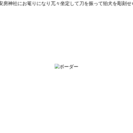
安房神社にお篭りになり兀々坐定して刀を振って狛犬を彫刻せ