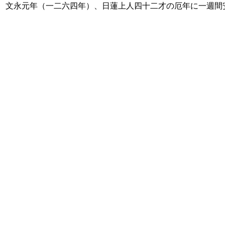
文永元年（一二六四年）、日蓮上人四十二才の厄年に一週間