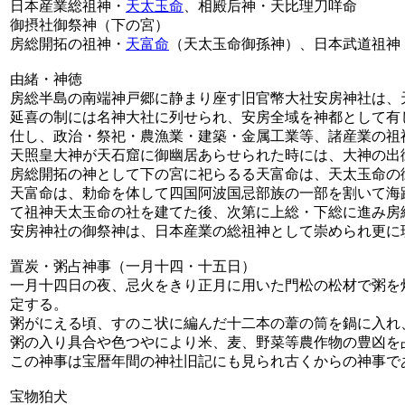
日本産業総祖神・
天太玉命
、相殿后神・天比理刀咩命
御摂社御祭神（下の宮）
房総開拓の祖神・
天富命
（天太玉命御孫神）、日本武道祖神
由緒・神徳
房総半島の南端神戸郷に静まり座す旧官幣大社安房神社は、
延喜の制には名神大社に列せられ、安房全域を神都として有
仕し、政治・祭祀・農漁業・建築・金属工業等、諸産業の祖
天照皇大神が天石窟に御幽居あらせられた時には、大神の出
房総開拓の神として下の宮に祀らるる天富命は、天太玉命の
天富命は、勅命を体して四国阿波国忌部族の一部を割いて海
て祖神天太玉命の社を建てた後、次第に上総・下総に進み房
安房神社の御祭神は、日本産業の総祖神として崇められ更に
置炭・粥占神事（一月十四・十五日）
一月十四日の夜、忌火をきり正月に用いた門松の松材で粥を
定する。
粥がにえる頃、すのこ状に編んだ十二本の葦の筒を鍋に入れ
粥の入り具合や色つやにより米、麦、野菜等農作物の豊凶を
この神事は宝暦年間の神社旧記にも見られ古くからの神事で
宝物狛犬