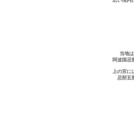
広い境内
当地は
阿波国忌
上の宮に
忌部五