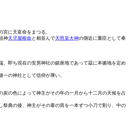
の宮に天富命をまつる。
祖神
天児屋根命
と相並んで
天照皇大神
の側近に重臣として奉
端、即ち現在の安房神社の鎮座地であって茲に本拠地を定め
随一の神社として信仰が厚い。
の炭の色によって神主がその年の一月から十二月の天候を占
し祭典の後、神主がその葦の筒を一本ずつ小刀で割り、中の