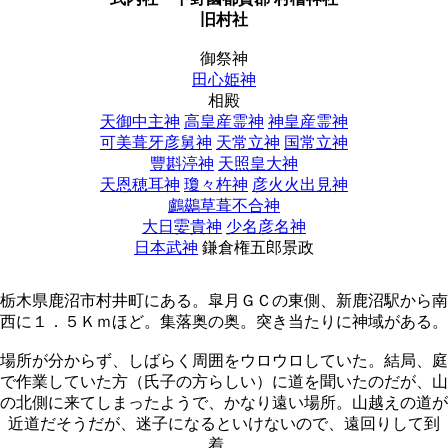
旧村社
御祭神
田心姫神
相殿
天御中主神
高皇産霊神
神皇産霊神
可美葺牙彦舅神
天常立神
国常立神
豐斟渟神
天照皇大神
天恩穂耳神
瓊々杵神
彦火火出見神
鸕鷀草葺不合神
大日孁貴神
少名彦名神
日本武神
鎌倉権五郎景政
栃木県鹿沼市村井町にある。皐月ＧＣの東側、新鹿沼駅から南
西に１．５Ｋｍほど。集落奥の奥。突き当たりに神域がある。
場所が分からず、しばらく周囲をウロウロしていた。結局、庭
で作業していた方（氏子の方らしい）に道を聞いたのだが、山
の北側に来てしまったようで、かなり遠い場所。山越えの道が
近道だそうだが、迷子になるといけないので、遠回りして到
着。