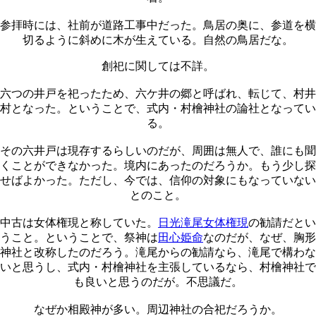
参拝時には、社前が道路工事中だった。鳥居の奥に、参道を横
切るように斜めに木が生えている。自然の鳥居だな。
創祀に関しては不詳。
六つの井戸を祀ったため、六ケ井の郷と呼ばれ、転じて、村井
村となった。ということで、式内・村檜神社の論社となってい
る。
その六井戸は現存するらしいのだが、周囲は無人で、誰にも聞
くことができなかった。境内にあったのだろうか。もう少し探
せばよかった。ただし、今では、信仰の対象にもなっていない
とのこと。
中古は女体権現と称していた。
日光滝尾女体権現
の勧請だとい
うこと。ということで、祭神は
田心姫命
なのだが、なぜ、胸形
神社と改称したのだろう。滝尾からの勧請なら、滝尾で構わな
いと思うし、式内・村檜神社を主張しているなら、村檜神社で
も良いと思うのだが。不思議だ。
なぜか相殿神が多い。周辺神社の合祀だろうか。