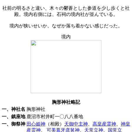
社前の明るさと違い、木々の鬱蒼とした参道を少し歩くと社
殿。境内右側には、石祠の境内社が並んでいる。
境内が狭いせいか、なぜか落ち着かない感じだった。
境内
胸形神社略記
一、神社名
胸形神社
一、鎮座地
鹿沼市村井町一〇八八番地
一、御祭神
田心姫神
（相殿）
天御中主神
、
高皇産霊神
、
神皇
産霊神
、
可美葺牙彦舅神
、
天常立神
、
国常立