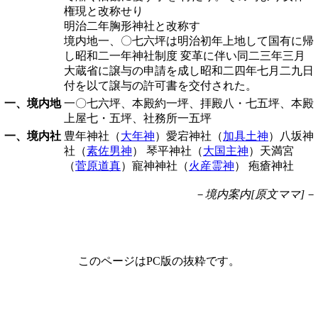
権現と改称せり
明治二年胸形神社と改称す
境内地一、〇七六坪は明治初年上地して国有に帰
し昭和二一年神社制度 変革に伴い同二三年三月
大蔵省に譲与の申請を成し昭和二四年七月二九日
付を以て譲与の許可書を交付された。
一、境内地
一〇七六坪、本殿約一坪、拝殿八・七五坪、本殿
上屋七・五坪、社務所一五坪
一、境内社
豊年神社（
大年神
）愛宕神社（
加具土神
）八坂神
社（
素佐男神
） 琴平神社（
大国主神
）天満宮
（
菅原道真
）寵神神社（
火産霊神
） 疱瘡神社
－境内案内[原文ママ]－
このページはPC版の抜粋です。