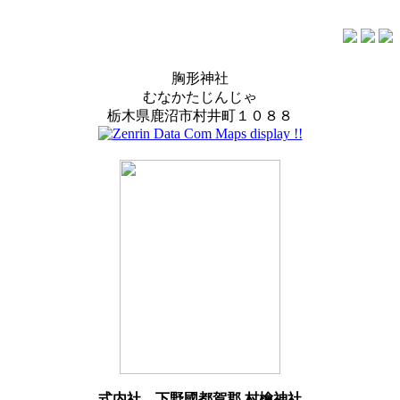
胸形神社
むなかたじんじゃ
栃木県鹿沼市村井町１０８８
式内社
下野國都賀郡 村檜神社