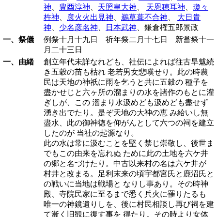
神
、
豊酉淳神
、
天照皇大神
、
天恩穂耳神
、
瓊々
杵神
、
彦火火出見神
、
鵜草葺不合神
、
大日貴
神
、
少名彦名神
、
日本武神
、鎌倉権五郎景政
一、祭儀
例祭十月十九日 祈年祭二月十七日 新嘗祭十一
月二十三日
一、由緒
創立年代未詳なれども、社伝によれば往古旱魃続
き五穀の苗も枯れ 老若男女悲嘆せり。此の時農
民は天地の神祇に雨を乞うと共に五穀の 種子を
盡かせじと六ヶ所の溜まりの水を諸作のもとに灌
ぎしが、この 溜まり水汲めども汲めども盡せず
湧き出でたり。是ぞ天地の大神の恵 み給いし無
盡水、此の御神徳を仰がんとして六つの祠を建立
したのが 当社の起源なり。
此の水は常に汲むことを堅く禁じ崇敬し、後世ま
でもこの由来を忘れぬ ために此の土地を六ケ井
の郷と名づけたり。中古以来村の名は六ケ井が
村井と改まる。足利末来の頃宇都宮氏と鹿沼氏と
の戦いに当地は戦場と なりし事あり。その時神
殿、寺院民家に至るまで悉く兵火に罹りたるも
唯一の神鏡遺りしを、後に村民相談し再び祠を建
て漸く旧観に復す事を 得たり。その時より女体