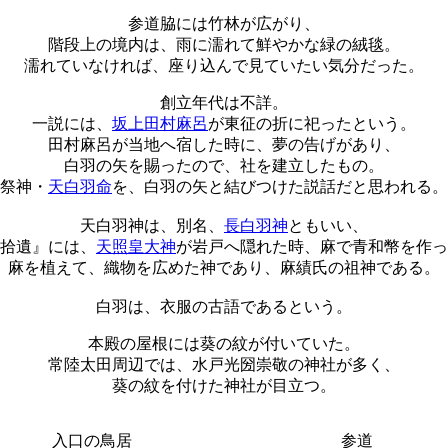
参道脇には竹林が広がり、
階段上の境内は、雨に濡れて鮮やかな緑の絨毯。
濡れていなければ、座り込んで見ていたい気分だった。
創立年代は不詳。
一説には、
坂上田村麻呂
が東征の折に祀ったという。
田村麻呂が当地へ宿した時に、夢の告げがあり、
白羽の矢を賜ったので、社を建立したもの。
祭神・
天白羽命
を、白羽の矢と結びつけた説話だと思われる。
天白羽神は、別名、
長白羽神
ともいい、
拾遺』には、
天照皇大神
が岩戸へ隠れた時、麻で青和幣を作っ
麻を植えて、織物を広めた神であり、麻績氏の祖神である。
白羽は、衣服の古語であるという。
本殿の屋根には葵の紋が付いていた。
常陸太田周辺では、水戸光圀崇敬の神社が多く、
葵の紋を付けた神社が目立つ。
入口の鳥居
参道