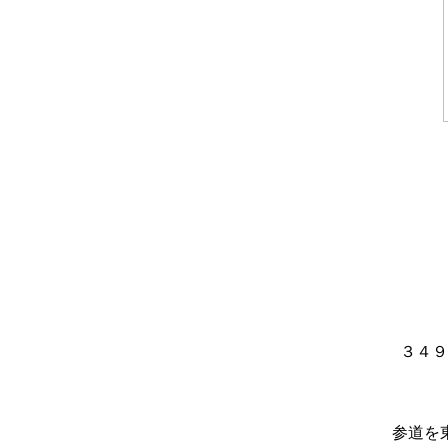
３４９
参道を