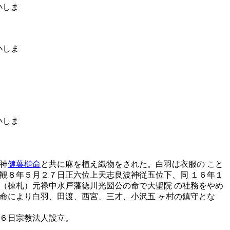
神
健葉槌命
と共に麻を植え織物をされた。白羽は衣服の こと
観８年５月２７日正六位上天志良波神従五位下、同 １６年１
（棟札）元禄中水戸藩徳川光圀公の命で大聖院 の社務をやめ
命により白羽、田渡、西宮、三才、小沢五 ヶ村の鎮守とな
６日宗教法人設立。