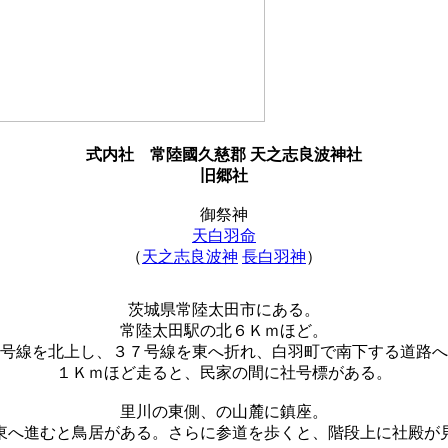
式内社
常陸國久慈郡 天之志良波神社
旧郷社
御祭神
天白羽命
（
天之志良波神
長白羽神
）
茨城県常陸太田市にある。
常陸太田駅の北６Ｋｍほど。
号線を北上し、３７号線を東へ折れ、白羽町で南下する道路へ
１Ｋｍほど走ると、民家の間に社号標がある。
里川の東側、の山麓に鎮座。
東へ進むと鳥居がある。さらに参道を歩くと、階段上に社殿が