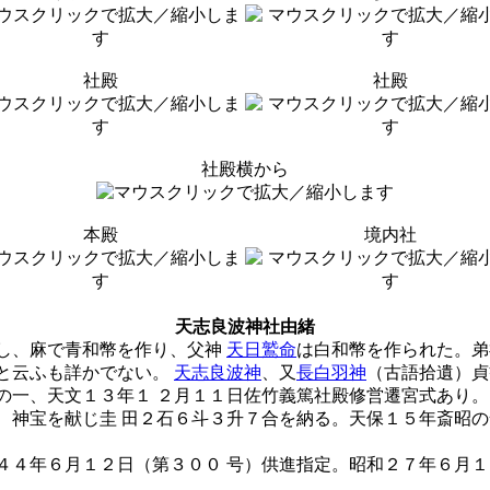
社殿
社殿
社殿横から
本殿
境内社
天志良波神社由緒
し、麻で青和幣を作り、父神
天日鷲命
は白和幣を作られた。弟
と云ふも詳かでない。
天志良波神
、又
長白羽神
（古語拾遺）貞
の一、天文１３年１ ２月１１日佐竹義篤社殿修営遷宮式あり。
、神宝を献じ圭 田２石６斗３升７合を納る。天保１５年斎昭の
４年６月１２日（第３００ 号）供進指定。昭和２７年６月１