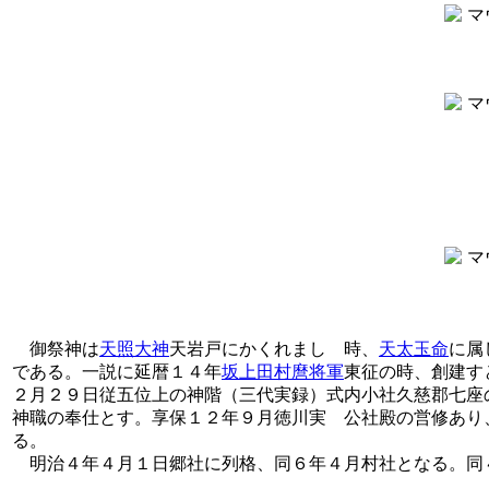
御祭神は
天照大神
天岩戸にかくれましゝ時、
天太玉命
に属
である。一説に延暦１４年
坂上田村麿将軍
東征の時、創建す
２月２９日従五位上の神階（三代実録）式内小社久慈郡七座
神職の奉仕とす。享保１２年９月徳川実 公社殿の営修あり
る。
明治４年４月１日郷社に列格、同６年４月村社となる。同４