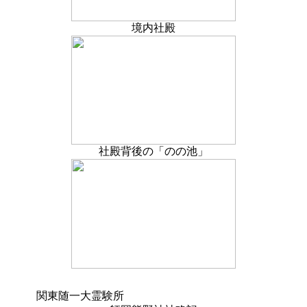
境内社殿
社殿背後の「のの池」
関東随一大霊験所