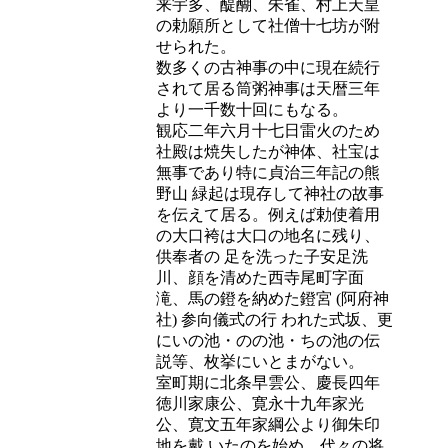
来宇多、醍醐、朱雀、村上天皇
の勅願所として社僧十七坊が附
せられた。
数多くの古神事の中に現在続行
されて居る筒粥神事は天暦三年
より一千数十回にもなる。
観応二年六月十七日雷火のため
社殿は焼失したが神体、社宝は
無事であり特に貞治三年記の熊
野山 緑起は現存して神社の故事
を伝えて居る。例えば勅使着用
の大口袴は大口の地名に残り、
供奉者の 足を洗った子安足洗
川、顔を清めた西寺尾町字面
滝、馬の鐙を納めた鐙宮 (阿府神
社) 参向儀式の行 われた式坂、更
にいの池・のの池・ちの池の伝
説等、枚挙にいとまがない。
室町期に北条早雲公、慶長四年
徳川家康公、寛永十九年家光
公、寛文五年家綱公より御朱印
地を戴 いたのを始め、代々の将