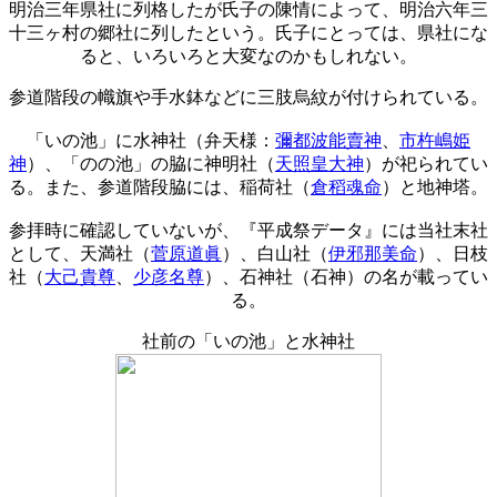
明治三年県社に列格したが氏子の陳情によって、明治六年三
十三ヶ村の郷社に列したという。氏子にとっては、県社にな
ると、いろいろと大変なのかもしれない。
参道階段の幟旗や手水鉢などに三肢烏紋が付けられている。
「いの池」に水神社（弁天様：
彌都波能賣神
、
市杵嶋姫
神
）、「のの池」の脇に神明社（
天照皇大神
）が祀られてい
る。また、参道階段脇には、稲荷社（
倉稻魂命
）と地神塔。
参拝時に確認していないが、『平成祭データ』には当社末社
として、天満社（
菅原道眞
）、白山社（
伊邪那美命
）、日枝
社（
大己貴尊
、
少彦名尊
）、石神社（石神）の名が載ってい
る。
社前の「いの池」と水神社