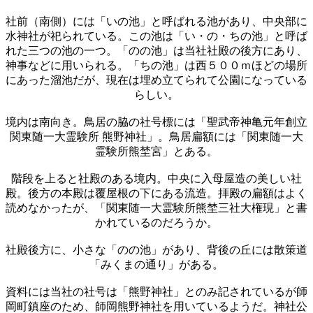
社前（南側）には「いの池」と呼ばれる池があり、中央部に
水神社が祀られている。この池は「い・の・ちの池」と呼ば
れた三つの池の一つ。「のの池」は当社社殿の後方にあり、
神事などに用いられる。「ちの池」は西５００ｍほどの場所
にあった溜池だが、現在は埋め立てられて公園になっている
らしい。
境内は南向き。鳥居の脇の社号標には「聖武帝神亀元年創立
関東随一大霊験所 熊野神社」。鳥居扁額には「関東随一大
霊験所熊埜宮」とある。
階段を上ると社殿のある境内。中央に入母屋造の美しい社
殿。後方の本殿は覆屋根の下にある流造。拝殿の扁額はよく
読めなかったが、「関東随一大霊験所熊埜三社大権現」と書
かれているのだろうか。
社殿後方に、小さな「のの池」があり、背後の丘には散策道
「みくまの通り」がある。
資料には当社の社号は「熊野神社」とのみ記されているが師
岡町鎮座のため、師岡熊野神社を用いているようだ。神社公