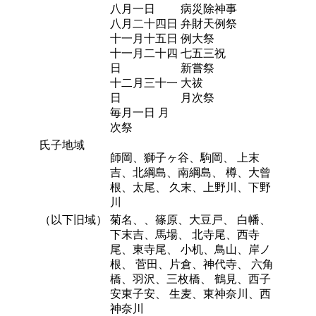
八月一日
病災除神事
八月二十四日
弁財天例祭
十一月十五日
例大祭
十一月二十四
七五三祝
日
新嘗祭
十二月三十一
大祓
日
月次祭
毎月一日 月
次祭
氏子地域
師岡、獅子ヶ谷、駒岡、 上末
吉、北綱島、南綱島、 樽、大曾
根、太尾、 久末、上野川、下野
川
（以下旧域）
菊名、、篠原、大豆戸、 白幡、
下末吉、馬場、 北寺尾、西寺
尾、東寺尾、 小机、鳥山、岸ノ
根、 菅田、片倉、神代寺、 六角
橋、羽沢、三枚橋、 鶴見、西子
安東子安、 生麦、東神奈川、西
神奈川