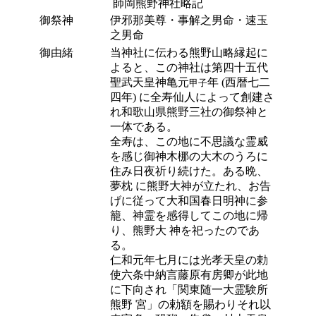
師岡熊野神社略記
御祭神
伊邪那美尊・事解之男命・速玉
之男命
御由緒
当神社に伝わる熊野山略縁起に
よると、この神社は第四十五代
聖武天皇神亀元
年 (西暦七二
甲子
四年) に全寿仙人によって創建さ
れ和歌山県熊野三社の御祭神と
一体である。
全寿は、この地に不思議な霊威
を感じ御神木梛の大木のうろに
住み日夜祈り続けた。ある晩、
夢枕 に熊野大神が立たれ、お告
げに従って大和国春日明神に参
籠、神霊を感得してこの地に帰
り、熊野大 神を祀ったのであ
る。
仁和元年七月には光孝天皇の勅
使六条中納言藤原有房卿が此地
に下向され「関東随一大霊験所
熊野 宮」の勅額を賜わりそれ以