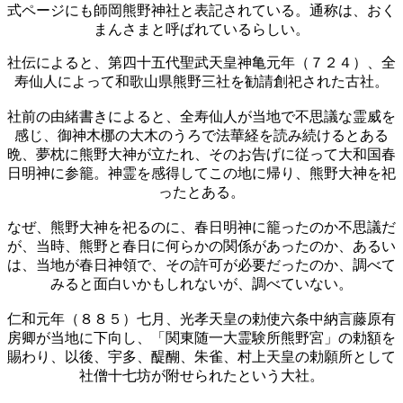
式ページにも師岡熊野神社と表記されている。通称は、おく
まんさまと呼ばれているらしい。
社伝によると、第四十五代聖武天皇神亀元年（７２４）、全
寿仙人によって和歌山県熊野三社を勧請創祀された古社。
社前の由緒書きによると、全寿仙人が当地で不思議な霊威を
感じ、御神木梛の大木のうろで法華経を読み続けるとある
晩、夢枕に熊野大神が立たれ、そのお告げに従って大和国春
日明神に参籠。神霊を感得してこの地に帰り、熊野大神を祀
ったとある。
なぜ、熊野大神を祀るのに、春日明神に籠ったのか不思議だ
が、当時、熊野と春日に何らかの関係があったのか、あるい
は、当地が春日神領で、その許可が必要だったのか、調べて
みると面白いかもしれないが、調べていない。
仁和元年（８８５）七月、光孝天皇の勅使六条中納言藤原有
房卿が当地に下向し、「関東随一大霊験所熊野宮」の勅額を
賜わり、以後、宇多、醍醐、朱雀、村上天皇の勅願所として
社僧十七坊が附せられたという大社。