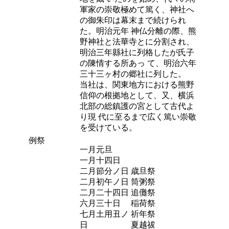
軍家の崇敬極めて篤く、神社へ
の御朱印は幕末まで続けられ
た。明治元年 神仏分離の際、熊
野神社と法華寺とに分割され、
明治三年縣社に列格したが氏子
の陳情する所あっ て、明治六年
三十三ヶ村の郷社に列した。
当社は、関東地方における熊野
信仰の根拠地として、又、横浜
北部の総鎮護の宮として古代よ
り現 代に至るまで広く篤い崇敬
を受けている。
例祭
一月元旦
一月十四日
二月節分ノ日
歳旦祭
二月初午ノ日
筒粥祭
二月二十四日
追儺祭
六月三十日
稲荷祭
七月土用丑ノ
祈年祭
日
夏越祓