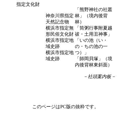
指定文化財
「熊野神社の社叢
神奈川県指定
林」（境内後背
天然記念物
林）
横浜市指定無
「筒粥行事附夏越
形民俗文化財
祓・土用丑神事」
横浜市指定地
「いの池（い・
域史跡
の・ちの池の一
横浜市指定地
つ）」
域史跡
「師岡貝塚」（境
内後背林東斜面）
－社頭案内板－
このページはPC版の抜粋です。