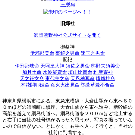
三股烏
旧郷社
師岡熊野神社公式サイトを開く
御祭神
伊邪那美命
事解之男命
速玉之男命
配祀
伊邪那岐命
天照皇大神
須佐之男命
熊野夫須美命
加具土命
水波能賣命
埴山比賣命
稚産靈神
天之鈿女命
事代主之命
天忍穗耳命
瓊瓊杵命
木花開耶姫命
彦火火出見命
鵜葺草葺不合命
神奈川県横浜市にある。東急東横線・大倉山駅から東へ８０
０ｍほどの師岡町に鎮座。大倉山駅から東へ進み、新幹線の
高架を越えて綱島街道へ。綱島街道を２００ｍほど北上する
と右手に当社の社号標があったと思うが、写真を撮っていな
いので自信がない。とにかく、右手へ入って行くと、当社の
社前に到着する。