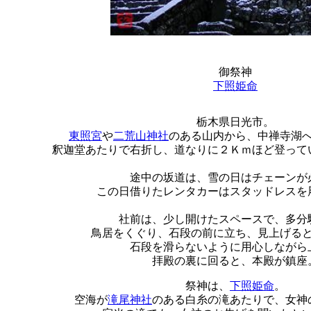
御祭神
下照姫命
栃木県日光市。
東照宮
や
二荒山神社
のある山内から、中禅寺湖
釈迦堂あたりで右折し、道なりに２Ｋｍほど登って
途中の坂道は、雪の日はチェーンが
この日借りたレンタカーはスタッドレスを
社前は、少し開けたスペースで、多分
鳥居をくぐり、石段の前に立ち、見上げる
石段を滑らないように用心しながら
拝殿の裏に回ると、本殿が鎮座
祭神は、
下照姫命
。
空海が
滝尾神社
のある白糸の滝あたりで、女神