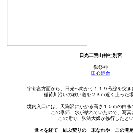
日光二荒山神社別宮
御祭神
田心姫命
宇都宮方面から、日光へ向かう１１９号線を突き
稲荷川沿いの狭い道を２Ｋｍ近く上った
境内入口には、天狗沢にかかる高さ１０ｍの白糸
この季節、水が枯れていたので、写真
この滝で、弘法大師が修行したと
世々を経て 結ぶ契りの 末なれや この滝