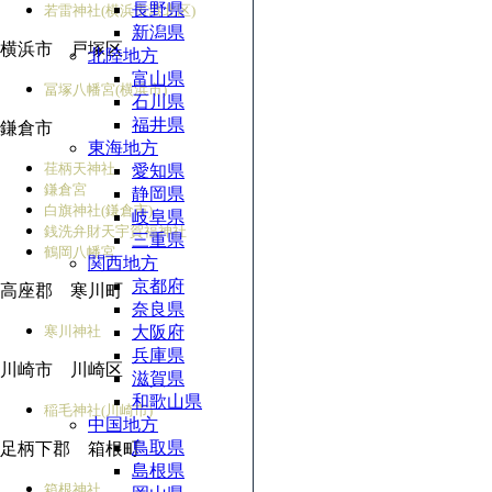
長野県
若雷神社(横浜市港北区)
新潟県
横浜市 戸塚区
北陸地方
富山県
冨塚八幡宮(横浜市)
石川県
福井県
鎌倉市
東海地方
荏柄天神社
愛知県
鎌倉宮
静岡県
白旗神社(鎌倉市)
岐阜県
銭洗弁財天宇賀福神社
三重県
鶴岡八幡宮
関西地方
京都府
高座郡 寒川町
奈良県
寒川神社
大阪府
兵庫県
川崎市 川崎区
滋賀県
和歌山県
稲毛神社(川崎市)
中国地方
鳥取県
足柄下郡 箱根町
島根県
箱根神社