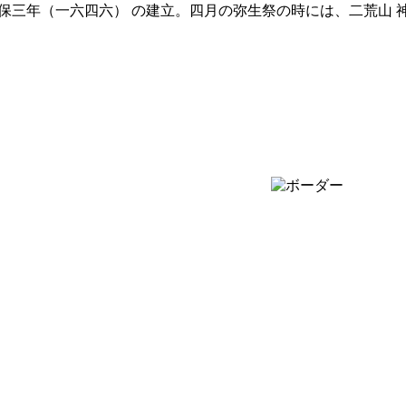
正保三年（一六四六） の建立。四月の弥生祭の時には、二荒山 