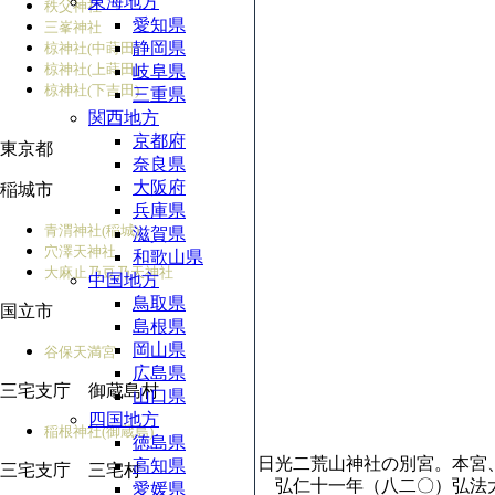
東海地方
秩父神社
愛知県
三峯神社
静岡県
椋神社(中蒔田)
椋神社(上蒔田)
岐阜県
椋神社(下吉田)
三重県
関西地方
京都府
東京都
奈良県
大阪府
稲城市
兵庫県
青渭神社(稲城)
滋賀県
穴澤天神社
和歌山県
大麻止乃豆乃天神社
中国地方
鳥取県
国立市
島根県
岡山県
谷保天満宮
広島県
三宅支庁 御蔵島村
山口県
四国地方
稲根神社(御蔵島)
徳島県
日光二荒山神社の別宮。本宮
高知県
三宅支庁 三宅村
弘仁十一年（八二〇）弘法大
愛媛県