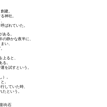
り創建。
する神社。
て、
と呼ばれていた。
がある。
年の静かな夜半に、
しまい、
ど。
を上ると、
ある。
で運を試すという。
し）。
こと。
修行していた時、
れたという。
影向石