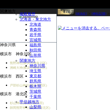
関東地方
[HOME]
>
[神社記憶]
掲載履歴
北海道・東北地方
北海道
青森県
岩手県
宮城県
神奈川県
福島県
秋田県
横浜市 神奈川区
山形県
関東地方
熊野神社(横浜市神奈川区)
神奈川県
洲崎大神(横浜市神奈川区)
埼玉県
東京都
横浜市 西区
群馬県
戸部杉山神社(横浜市西区)
栃木県
茨城県
横浜市 港北区
千葉県
甲信越地方
杉山神社(港北区新吉田)
山梨県
師岡熊野神社(横浜市港北区)