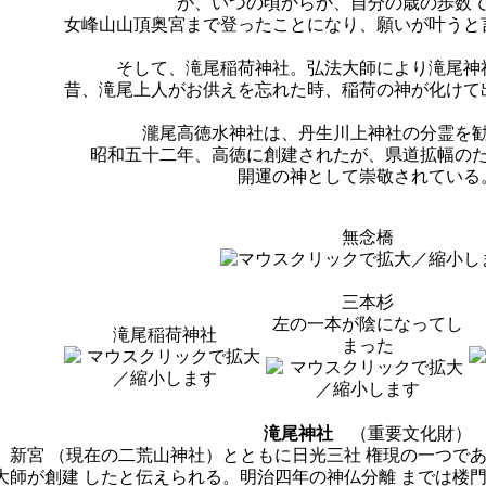
が、いつの頃からか、自分の歳の歩数
女峰山山頂奥宮まで登ったことになり、願いが叶うと
そして、滝尾稲荷神社。弘法大師により滝尾神
昔、滝尾上人がお供えを忘れた時、稲荷の神が化けて
瀧尾高徳水神社は、丹生川上神社の分霊を
昭和五十二年、高徳に創建されたが、県道拡幅の
開運の神として崇敬されている
無念橋
三本杉
左の一本が陰になってし
滝尾稲荷神社
まった
滝尾神社
（重要文化財）
、新宮 （現在の二荒山神社）とともに日光三社 権現の一つで
師が創建 したと伝えられる。明治四年の神仏分離 までは楼門