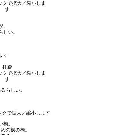
。
が、
らしい。
拝殿
あるらしい。
い橋。
ための禊の橋。