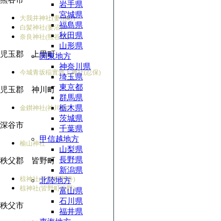
岩手県
宮城県
大我井神社(妻沼町)
福島県
白髪神社(妻沼)
秋田県
奈良神社(熊谷市)
山形県
児玉郡 上里町
関東地方
神奈川県
今城青坂稲實池上神社(忍保)
埼玉県
東京都
児玉郡 神川町
群馬県
栃木県
金鑚神社(神川町)
茨城県
深谷市
千葉県
甲信越地方
榆山神社
山梨県
長野県
秩父郡 皆野町
新潟県
椋神社(皆野町野巻)
北陸地方
椋神社(皆野町皆野)
富山県
石川県
秩父市
福井県