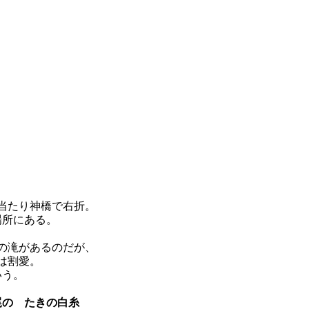
当たり神橋で右折。
場所にある。
の滝があるのだが、
は割愛。
いう。
尾の たきの白糸