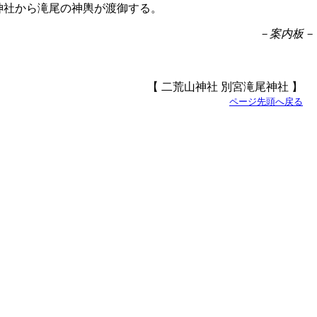
神社から滝尾の神輿が渡御する。
－案内板－
【 二荒山神社 別宮滝尾神社 】
ページ先頭へ戻る