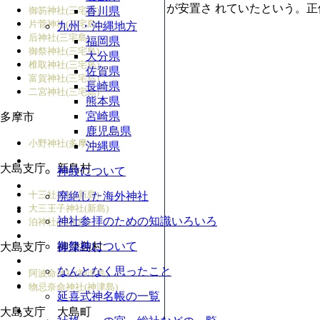
が安置さ れていたという。
御笏神社(三宅島)
香川県
片菅神社(三宅島)
九州・沖縄地方
后神社(三宅島)
福岡県
御祭神社(三宅島)
大分県
椎取神社(三宅島)
佐賀県
富賀神社(三宅島)
長崎県
二宮神社(三宅島)
熊本県
宮崎県
多摩市
鹿児島県
小野神社(多摩)
沖縄県
大島支庁 新島村
神紋について
十三社神社(新島)
廃絶した海外神社
大三王子神社(新島)
神社参拝のための知識いろいろ
泊神社(式根島)
御祭神について
大島支庁 神津島村
なんとなく思ったこと
阿波命神社(神津島)
物忌奈命神社(神津島)
延喜式神名帳の一覧
大島支庁 大島町