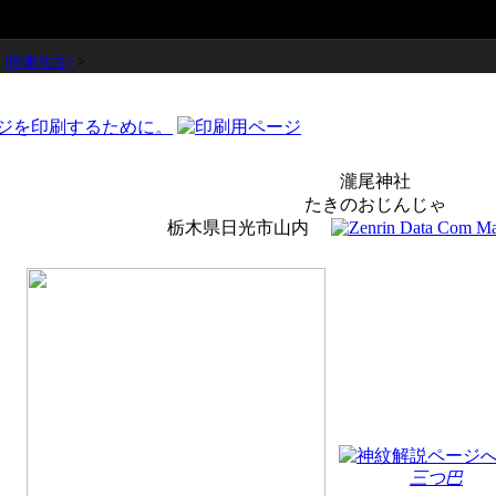
>
[関東地方]
>
瀧尾神社
たきのおじんじゃ
栃木県日光市山内
三つ巴