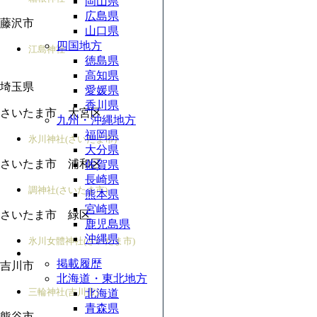
岡山県
広島県
藤沢市
山口県
四国地方
江島神社
徳島県
高知県
埼玉県
愛媛県
香川県
さいたま市 大宮区
九州・沖縄地方
福岡県
氷川神社(さいたま市)
大分県
さいたま市 浦和区
佐賀県
長崎県
調神社(さいたま市)
熊本県
宮崎県
さいたま市 緑区
鹿児島県
沖縄県
氷川女體神社(さいたま市)
掲載履歴
吉川市
北海道・東北地方
三輪神社(吉川市)
北海道
青森県
熊谷市