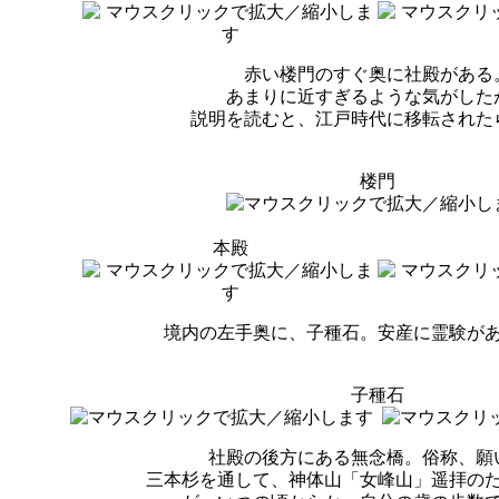
赤い楼門のすぐ奥に社殿がある
あまりに近すぎるような気がした
説明を読むと、江戸時代に移転された
楼門
本殿
境内の左手奥に、子種石。安産に霊験が
子種石
社殿の後方にある無念橋。俗称、願
三本杉を通して、神体山「女峰山」遥拝の