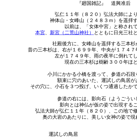
『廻国雑記』 道興准后
弘仁１１年（８２０）弘法大師によ
神体山・女峰山（２４８３ｍ）を遥拝
以前は、「女体中宮」と称され
本宮
、
新宮（二荒山神社）
とともに日光三社
社殿後方に、女峰山を遥拝する三本杉
昔の三本杉は、右が１６９９年、中央が１７４７
左が１７４９年、雨の夜半に倒れて
現在の三本杉は樹齢３００年ほ
小川にかかる小橋を渡って、参道の石段
額束に穴のあいた、運試しの鳥居が
その穴に、小石を３つ投げ、いくつ通過したか
参道の右には、影向石（ようごうい
影向とは神仏が仮の姿で出現する
弘法大師が弘仁１１年（８２０）、この地で
奥の大岩のあたりに、美しい女神の姿で現
運試しの鳥居