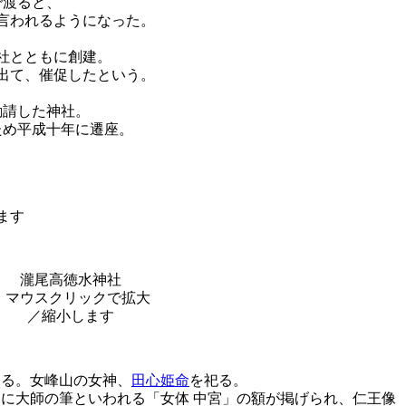
で渡ると、
言われるようになった。
社とともに創建。
出て、催促したという。
勧請した神社。
ため平成十年に遷座。
。
瀧尾高徳水神社
ある。女峰山の女神、
田心姫命
を祀る。
に大師の筆といわれる「女体 中宮」の額が掲げられ、仁王像