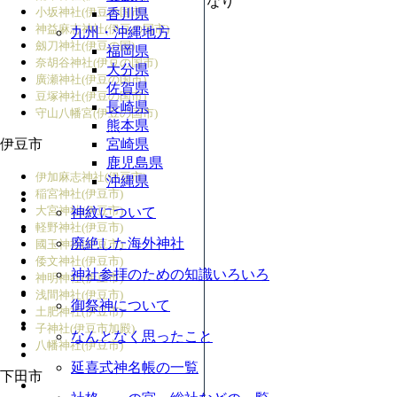
なり
小坂神社(伊豆の国市)
香川県
神益麻志神社(伊豆の国市)
九州・沖縄地方
劔刀神社(伊豆の国)
福岡県
奈胡谷神社(伊豆の国市)
大分県
廣瀬神社(伊豆の国市)
佐賀県
豆塚神社(伊豆の国市)
長崎県
守山八幡宮(伊豆の国市)
熊本県
伊豆市
宮崎県
鹿児島県
伊加麻志神社(伊豆市)
沖縄県
稲宮神社(伊豆市)
大宮神社(伊豆市)
神紋について
軽野神社(伊豆市)
廃絶した海外神社
國玉神社(伊豆市)
倭文神社(伊豆市)
神社参拝のための知識いろいろ
神明神社(伊豆市)
浅間神社(伊豆市)
御祭神について
土肥神社(伊豆市)
子神社(伊豆市加殿)
なんとなく思ったこと
八幡神社(伊豆市)
延喜式神名帳の一覧
下田市