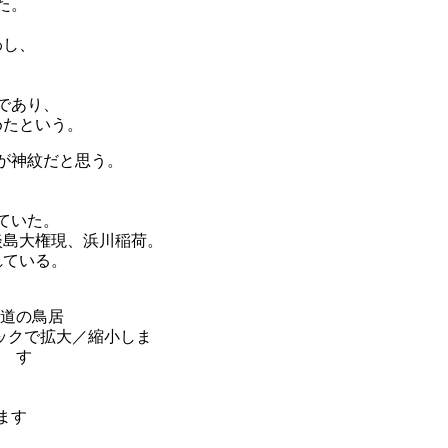
た。
わし、
であり、
めたという。
が神紋だと思う。
、
ていた。
淡島大権現、浜川稲荷。
れている。
道の鳥居