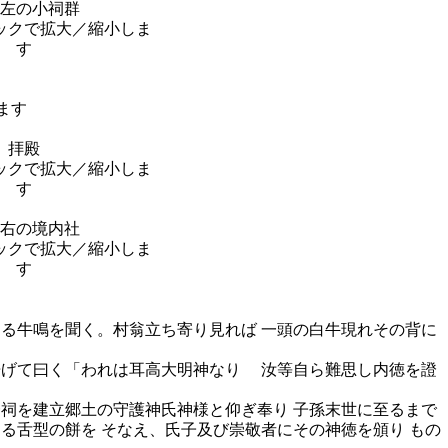
左の小祠群
拝殿
右の境内社
なる牛鳴を聞く。村翁立ち寄り見れば 一頭の白牛現れその背に
告げて曰く「われは耳高大明神なり 汝等自ら難思し内徳を證
一祠を建立郷土の守護神氏神様と仰ぎ奉り 子孫末世に至るまで
る舌型の餅を そなえ、氏子及び崇敬者にその神徳を頒り もの