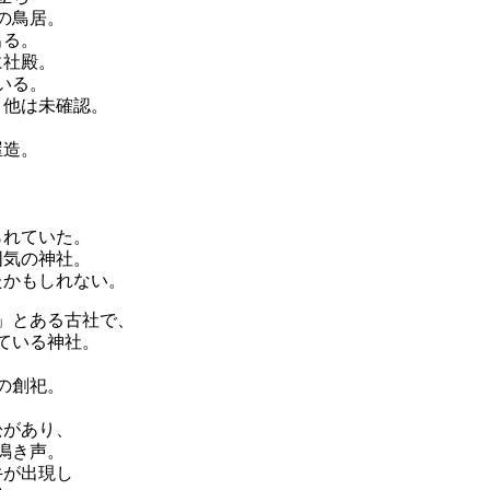
の鳥居。
出る。
に社殿。
いる。
、他は未確認。
屋造。
。
られていた。
囲気の神社。
たかもしれない。
」とある古社で、
ている神社。
の創祀。
松があり、
鳴き声。
牛が出現し