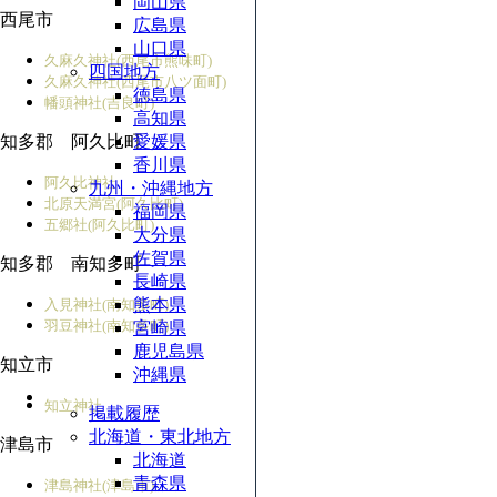
岡山県
西尾市
広島県
山口県
久麻久神社(西尾市熊味町)
四国地方
久麻久神社(西尾市八ツ面町)
徳島県
幡頭神社(吉良町)
高知県
知多郡 阿久比町
愛媛県
香川県
阿久比神社
九州・沖縄地方
北原天満宮(阿久比町)
福岡県
五郷社(阿久比町)
大分県
佐賀県
知多郡 南知多町
長崎県
熊本県
入見神社(南知多町)
羽豆神社(南知多町)
宮崎県
鹿児島県
知立市
沖縄県
知立神社
掲載履歴
北海道・東北地方
津島市
北海道
青森県
津島神社(津島市)