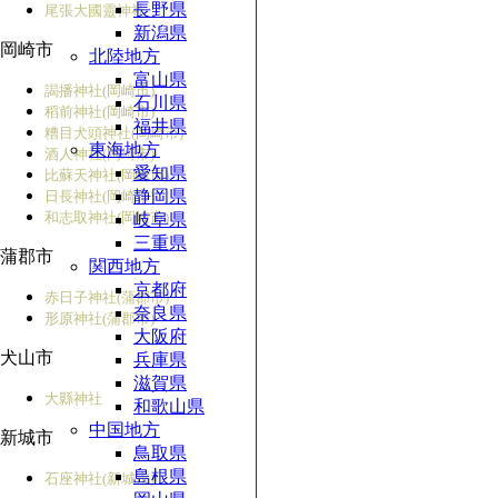
長野県
尾張大國靈神社
新潟県
岡崎市
北陸地方
富山県
謁播神社(岡崎市)
石川県
稻前神社(岡崎市)
福井県
糟目犬頭神社(岡崎市)
東海地方
酒人神社(岡崎市)
愛知県
比蘇天神社(岡崎市)
静岡県
日長神社(岡崎市)
和志取神社(岡崎市)
岐阜県
三重県
蒲郡市
関西地方
京都府
赤日子神社(蒲郡市)
奈良県
形原神社(蒲郡市)
大阪府
犬山市
兵庫県
滋賀県
大縣神社
和歌山県
中国地方
新城市
鳥取県
島根県
石座神社(新城市)