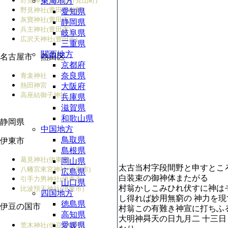
野見神社(豊田市野見山町)
東海地方
野見神社(豊田市榊野)
愛知県
灰寶神社(豊田市)
静岡県
兵主神社(豊田市)
岐阜県
広沢天神社(豊田市)
三重県
関西地方
名古屋市 熱田区
京都府
奈良県
青衾神社
熱田神宮
大阪府
高座結御子神社
兵庫県
滋賀県
和歌山県
静岡県
中国地方
鳥取県
伊東市
島根県
葛見神社(伊東市)
岡山県
太古当村字段間野と申すとこ
八幡宮來宮神社(伊東市)
広島県
白装束の御神体またがる
引手力男神社(伊東市)
山口県
村翁かしこみひれ伏すに神は
比波預天神社(伊東市)
四国地方
し得れば妙用無窮の 神力を
徳島県
伊豆の国市
村翁この有難き神宣に打ちふ
高知県
大明神曻天の日九月二 十三日
愛媛県
荒木神社(伊豆の国市)