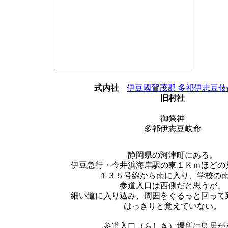
式内社
伊豆國賀茂郡 多祁伊志豆伎
旧村社
御祭神
多祁伊志豆岐命
静岡県の河津町にある。
伊豆急行・今井浜海岸駅の東１Ｋｍほどの
１３５号線から南に入り、学校の
参道入口は西側だと思うが、
細い道に入り込み、周囲をぐるっと回って
はっきりと覚えていない。
参道入口（らしき）場所に鳥居が