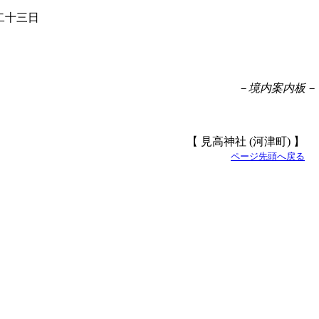
二十三日
－境内案内板－
【 見高神社 (河津町) 】
ページ先頭へ戻る