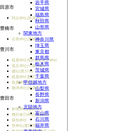
岩手県
田原市
宮城県
福島県
阿志神社(田原市)
秋田県
山形県
豊橋市
関東地方
石巻神社(豊橋市)
神奈川県
埼玉県
豊川市
東京都
群馬県
砥鹿神社境外末社
岩戸神社
栃木県
菟足神社(小坂井町)
茨城県
總社(豊川市)
千葉県
砥鹿神社奥宮
甲信越地方
砥鹿神社里宮
御津神社(御津町)
山梨県
長野県
豊田市
新潟県
北陸地方
射穂神社(豊田市)
富山県
糟目春日神社(豊田市)
石川県
猿投神社
福井県
埜神社(豊田市)