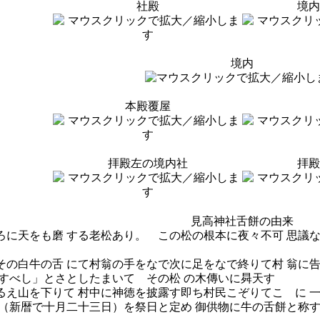
社殿
境内
境内
本殿覆屋
拝殿左の境内社
拝殿
見高神社舌餅の由来
ろに天をも磨 する老松あり。 この松の根本に夜々不可 思議
その白牛の舌 にて村翁の手をなで次に足をなで終りて村 翁に
現すべし」とさとしたまいて その松 の木傳いに曻天す
るえ山を下りて 村中に神徳を披露す即ち村民こぞりてこゝに 
（新暦で十月二十三日）を祭日と定め 御供物に牛の舌餅と称す