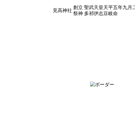
創立
聖武天皇天平五年九月
見高神社
祭神
多祁伊志豆岐命