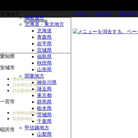
東海地方
[HOME]
>
[神社記憶]
>
[東海地方]
掲載履歴
北海道・東北地方
北海道
青森県
岩手県
宮城県
愛知県
福島県
秋田県
安城市
山形県
関東地方
櫻井神社(安城市)
神奈川県
日長神社(安城市)
埼玉県
和志取神社(安城市)
東京都
一宮市
群馬県
栃木県
大神神社(愛知一宮)
茨城県
真清田神社
千葉県
甲信越地方
稲沢市
山梨県