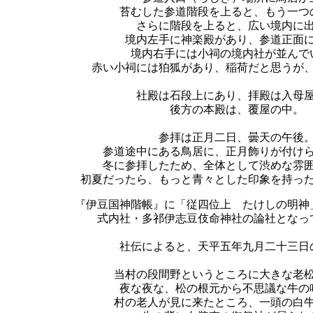
苔むした参道階段を上ると、もう一つ
さらに階段を上ると、広い境内に
境内左手に神楽殿があり、参道正面
境内右手には小祠の境内社が並んで
赤い小祠には狛狐があり、稲荷だと思うが
社殿は石段上にあり、拝殿は入母
後方の本殿は、覆屋の中。
参拝は正月二日、曇天の午後
参道途中にある鳥居に、正月飾りが付け
冬に参拝したため、全体として渋めな雰
初夏だったら、もっと青々とした印象を持っ
『伊豆国神階帳』に「従四位上 たけしの明神
式内社・多祁伊志豆伎命神社の論社となっ
社伝によると、天平五年九月二十三日
当村の段間野というところに大きな老
夜な夜な、松の根元から不思議な牛の
村の老人が見に来たところ、一頭の白