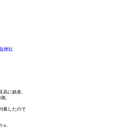
命神社
見高に鎮座。
南側。
到着したので
立ち