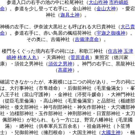
参道入口の右手の池の中に松尾神社（
大山咋神
市杵嶋姫
命
）。参道を少し登って右手に、金山神社（
金山大神
）・愛宕
神社（
迦具土神
）。
神橋の左手に、伊奈波大黒社とも呼ばれる大巳貴神社（
大己貴
命
）。参道右手に、赤い鳥居の楓稲荷神社（
宇迦之御魂神
）。
その奥に、吉備神社（
吉備津彦命
）。
楼門をくぐった境内右手の祠には、和歌三神社（
住吉神
玉津
嶋神
柿本人丸
）・天満神社（
菅原道眞
）東照宮（徳川家
康）・須佐之男神社（
須佐之男神
）。神門の右手に、黒龍神社
（
高靇神
）。
確認できなかったが、本殿横には二つの祠があり、一方の祠に
は、大行事神社（市隼雄命）・后御前神社（毛里倫滿女）・峯
八王子社（當山守護神）・金神社（渟熨斗媛命）・大神門神社
（從臣毛里倫滿）・高山神社（毛里倫滿室）と品部社（楯縫部
神社・倭文部神社・神弓削部神社・神矢作部神社・大穴磯部神
社・泊橿部神社・玉作部神社・神刑部神社・日置部神社・太刀
佩部神社）が祀られ、もう一方には、野宮八幡神社（毛里國
滿）・總神社（供奉軍兵五百余名）・祖侖路神社（卜笙博
士）・兒御前神社（擁烈根命）・大国主神社（
大國主神
）・楠