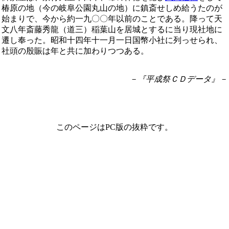
椿原の地（今の岐阜公園丸山の地）に鎮斎せしめ給うたのが
始まりで、今から約一九〇〇年以前のことである。降って天
文八年斎藤秀龍（道三）稲葉山を居城とするに当り現社地に
遷し奉った。昭和十四年十一月一日国幣小社に列っせられ、
社頭の殷賑は年と共に加わりつつある。
－『平成祭ＣＤデータ』－
このページはPC版の抜粋です。