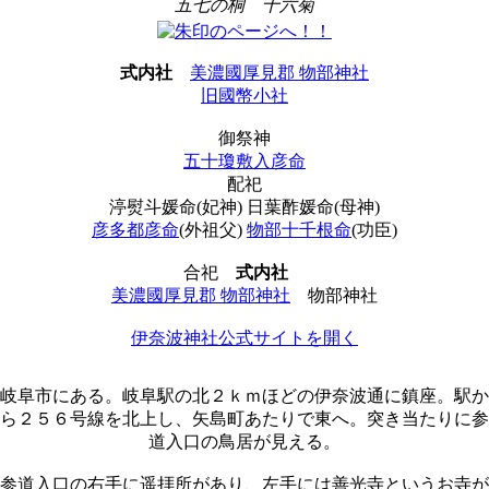
五七の桐
十六菊
式内社
美濃國厚見郡 物部神社
旧國幣小社
御祭神
五十瓊敷入彦命
配祀
渟熨斗媛命(妃神) 日葉酢媛命(母神)
彦多都彦命
(外祖父)
物部十千根命
(功臣)
合祀
式内社
美濃國厚見郡 物部神社
物部神社
伊奈波神社公式サイトを開く
岐阜市にある。岐阜駅の北２ｋｍほどの伊奈波通に鎮座。駅か
ら２５６号線を北上し、矢島町あたりで東へ。突き当たりに参
道入口の鳥居が見える。
参道入口の右手に遥拝所があり、左手には善光寺というお寺が