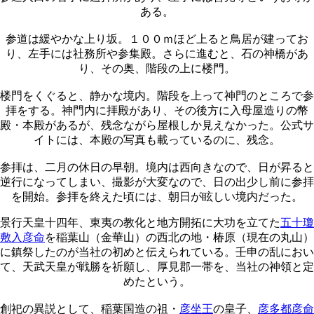
ある。
参道は緩やかな上り坂。１００ｍほど上ると鳥居が建ってお
り、左手には社務所や参集殿。さらに進むと、石の神橋があ
り、その奥、階段の上に楼門。
楼門をくぐると、静かな境内。階段を上って神門のところで参
拝をする。神門内に拝殿があり、その後方に入母屋造りの幣
殿・本殿があるが、残念ながら屋根しか見えなかった。公式サ
イトには、本殿の写真も載っているのに、残念。
参拝は、二月の休日の早朝。境内は西向きなので、日が昇ると
逆行になってしまい、撮影が大変なので、日の出少し前に参拝
を開始。参拝を終えた頃には、朝日が眩しい境内だった。
景行天皇十四年、東夷の教化と地方開拓に大功を立てた
五十瓊
敷入彦命
を稲葉山（金華山）の西北の地・椿原（現在の丸山）
に鎮祭したのが当社の初めと伝えられている。壬申の乱におい
て、天武天皇が戦勝を祈願し、厚見郡一帯を、当社の神領と定
めたという。
創祀の異説として、稲葉国造の祖・
彦坐王
の皇子、
彦多都彦命