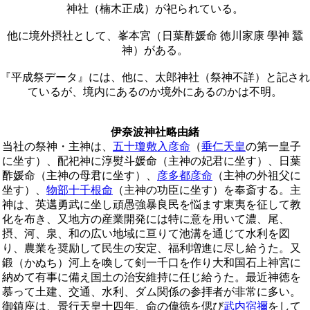
神社（楠木正成）が祀られている。
他に境外摂社として、峯本宮（日葉酢媛命 徳川家康 學神 蠶
神）がある。
『平成祭データ』には、他に、太郎神社（祭神不詳）と記され
ているが、境内にあるのか境外にあるのかは不明。
伊奈波神社略由緒
当社の祭神・主神は、
五十瓊敷入彦命
（
垂仁天皇
の第一皇子
に坐す）、配祀神に淳熨斗媛命（主神の妃君に坐す）、日葉
酢媛命（主神の母君に坐す）、
彦多都彦命
（主神の外祖父に
坐す）、
物部十千根命
（主神の功臣に坐す）を奉斎する。主
神は、英邁勇武に坐し頑愚強暴良民を悩ます東夷を征して教
化を布き、又地方の産業開発には特に意を用いて濃、尾、
摂、河、泉、和の広い地域に亘りて池溝を通じて水利を図
り、農業を奨励して民生の安定、福利増進に尽し給うた。又
鍛（かぬち）河上を喚して剣一千口を作り大和国石上神宮に
納めて有事に備え国土の治安維持に任じ給うた。最近神徳を
慕って土建、交通、水利、ダム関係の参拝者が非常に多い。
御鎮座は、景行天皇十四年、命の偉徳を偲び
武内宿禰
をして