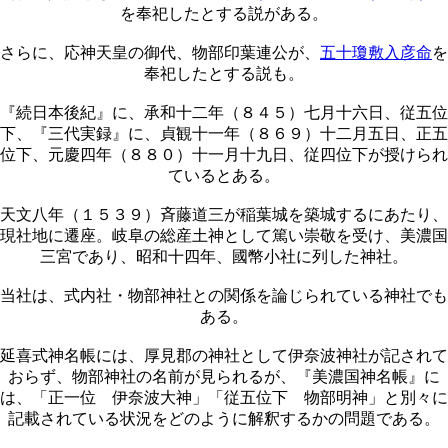
を奉祀したとする説がある。
さらに、応神天皇の御代、物部印葉連公が、
五十瓊敷入彦命
を
奉祀したとする説も。
『続日本後紀』に、承和十二年（８４５）七月十六日、従五位
下、『三代実録』に、貞観十一年（８６９）十二月五日、正五
位下、元慶四年（８８０）十一月十九日、従四位下が授けられ
ているとある。
天文八年（１５３９）斉藤道三が稲葉城を築城するにあたり、
現社地に遷座。岐阜の総産土神として篤い崇敬を受け、美濃国
三宮であり、昭和十四年、國幣小社に列した神社。
当社は、式内社・物部神社との関係を論じられている神社でも
ある。
延喜式神名帳には、厚見郡の神社として伊奈波神社が記されて
おらず、物部神社の名前が見られるが、『美濃国神名帳』に
は、「正一位 伊奈波大神」「従五位下 物部明神」と別々に
記載されている状況をどのように解釈するかの問題である。