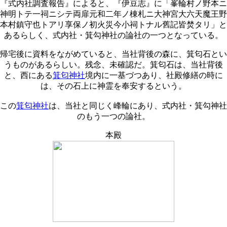
『式内社調査報告』によると、『伊豆志』に「峯輪村ノ野本ニ
神明トテ一祠ニシテ両扉元和二年ノ棟札ニ大神宮大六天魔王野
本村鎮守也トアリ享保ノ初火災今小祠トナル舊記皆焚タリ」と
あるらしく、式内社・箕勾神社の論社の一つとなっている。
帰宅後に資料をながめていると、当社背後の森に、箕匂石とい
うものがあるらしい。残念、未確認だ。箕匂石は、当社背後
と、西にある
箕匂神社
境内に一基づつあり、社殿修繕の時に
は、その石上に神霊を奉安するという。
この
箕匂神社
は、当社と同じく峰輪にあり、式内社・箕勾神社
のもう一つの論社。
本殿