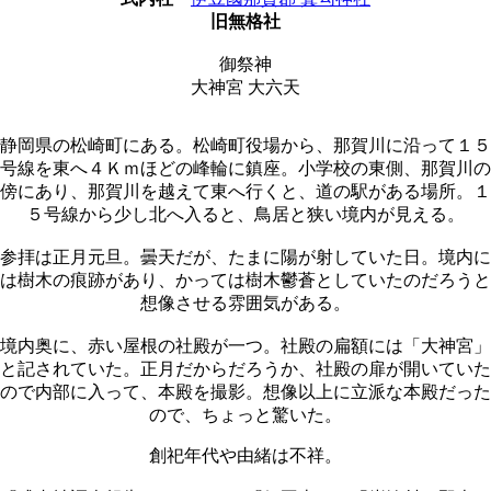
旧無格社
御祭神
大神宮 大六天
静岡県の松崎町にある。松崎町役場から、那賀川に沿って１５
号線を東へ４Ｋｍほどの峰輪に鎮座。小学校の東側、那賀川の
傍にあり、那賀川を越えて東へ行くと、道の駅がある場所。１
５号線から少し北へ入ると、鳥居と狭い境内が見える。
参拝は正月元旦。曇天だが、たまに陽が射していた日。境内に
は樹木の痕跡があり、かっては樹木鬱蒼としていたのだろうと
想像させる雰囲気がある。
境内奥に、赤い屋根の社殿が一つ。社殿の扁額には「大神宮」
と記されていた。正月だからだろうか、社殿の扉が開いていた
ので内部に入って、本殿を撮影。想像以上に立派な本殿だった
ので、ちょっと驚いた。
創祀年代や由緒は不祥。