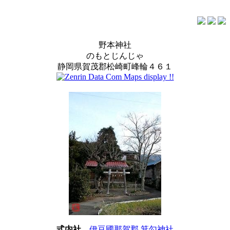
野本神社
のもとじんじゃ
静岡県賀茂郡松崎町峰輪４６１
式内社
伊豆國那賀郡 箕勾神社