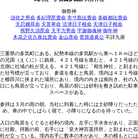
御祭神
須佐之男命
多紀理毘賣命
市寸島比賣命
多岐都比賣命
天忍穗耳命
天菩卑命
活津日子根命
天津日子根命
熊野久須毘命
天手力男命
宇迦御魂神
御年神
木花之佐久夜比賣命
金山彦命
菅原道眞公
不詳九座
三重県の多気町にある。紀勢本線の多気駅から東へ１Ｋｍほど
の兄国（えくに）に鎮座。４２１号線を進むと、４２１号線の
北側に社域の杜が見える。４２１号線に「相生神社」と刻まれ
た社号標が立っており、参道を進むと鳥居。境内は４２１号線
と櫛田川に挟まれた場所にあり、境内の向きは南向き。杜の入
口にも鳥居が立っており、鳥居の前には砂利を敷き詰めた駐車
スペースがある。
参拝は３月の雨の朝。当社に到着した時には土砂降りだったた
め、車の中でしばらく寝て、小降りになるのを待っていた。
入口の鳥居をくぐると砂利の境内。左手に手水舎があり、正面
に社殿。拝殿の前、右手には「皇大神宮遥拝所」と刻まれた石
柱が立っている。境内右手に数本の木があり、木の根もとには