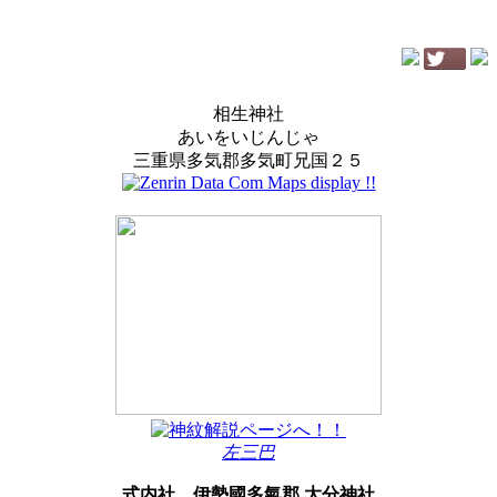
相生神社
あいをいじんじゃ
三重県多気郡多気町兄国２５
左三巴
式内社
伊勢國多氣郡 大分神社