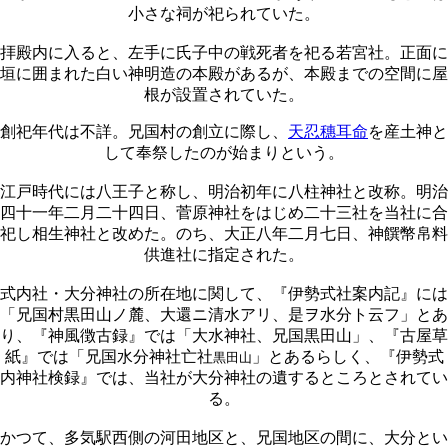
小さな祠が祀られていた。
拝殿内に入ると、左手に氏子中の戦死者を祀る若宮社。正面に
垣に囲まれた白い神明造の本殿があるが、本殿までの空間に屋
根が設置されていた。
創祀年代は不詳。兄国村の創立に際し、
天忍穗耳命
を産土神と
して奉祭したのが始まりという。
江戸時代には八王子と称し、明治初年に八柱神社と改称。明治
四十一年二月二十四日、菅原神社をはじめ二十三社を当社に合
祀し相生神社と改めた。のち、大正八年二月七日、神饌幣帛料
供進社に指定された。
式内社・大分神社の所在地に関して、『伊勢式社案内記』には
「兄国村黒田山ノ麓、大還ニ清水アリ、是ヲ水分ト云フ」とあ
り、『神風徴古録』では「大水神社、兄国黒田山」、『古屋草
紙』では「兄国水分神社亡社
」とあるらしく、『伊勢式
黒田山
内神社検録』では、当社が大分神社の遺するところとされてい
る。
かつて、多気駅西側の河田地区と、兄国地区の間に、大分とい