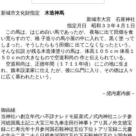
新城市文化財指定
木造神馬
新城市大宮 石座神社
指定月日 昭和３３年４月１日
この馬は、はじめ白い馬であったが、 夜毎に出て田畑を食
い荒らすので、格 子造りの馬小屋の中に入れて、黒く塗 って
しまった。そうしたらもう田畑に 出てこなくなったという。
そんな伝説 が残る木造漆塗りの馬は、体高１０５ｃｍ 体長１
５０ｃｍの大きなもので空道和尚の 作と伝えられている。
空道和尚は、正徳年間（１７１１年頃） にこの地に生ま
れ、旗本設楽家に仕え たが、後に仏門に入り、その徳は人々
に広く慕われたという。
－境内案内板－
御由緒
当神社ハ創立年代ハ不詳ナレドモ延喜式ノ式内神社ニシテ参
河総国風土記ニ大宝三年九奉圭田行神事トアリ其ノ外文徳宝
録ニ仁寿元年十月参河国石鞍神従五位下位トアリ宝録ニ元慶
七年十二月二十八日授参河国従五位下石鞍神従五位上国内神