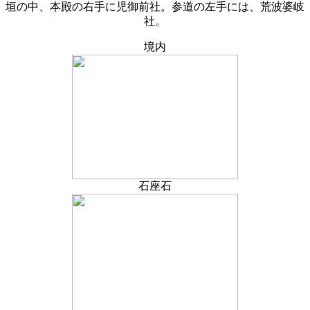
垣の中、本殿の右手に児御前社。参道の左手には、荒波婆岐
社。
境内
石座石