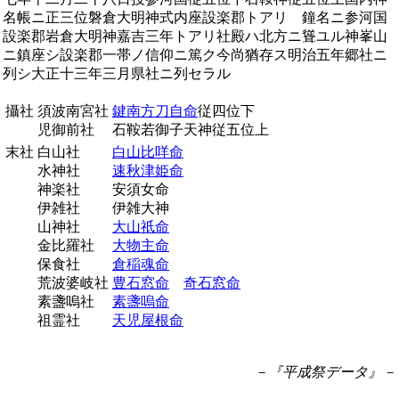
名帳ニ正三位磐倉大明神式内座設楽郡トアリ 鐘名ニ参河国
設楽郡岩倉大明神嘉吉三年トアリ社殿ハ北方ニ聳ユル神峯山
ニ鎮座シ設楽郡一帯ノ信仰ニ篤ク今尚猶存ス明治五年郷社ニ
列シ大正十三年三月県社ニ列セラル
攝社
須波南宮社
鍵南方刀自命
従四位下
児御前社
石鞍若御子天神従五位上
末社
白山社
白山比咩命
水神社
速秋津姫命
神楽社
安須女命
伊雑社
伊雑大神
山神社
大山祇命
金比羅社
大物主命
保食社
倉稲魂命
荒波婆岐社
豊石窓命
奇石窓命
素盞嗚社
素盞嗚命
祖霊社
天児屋根命
－『平成祭データ』－