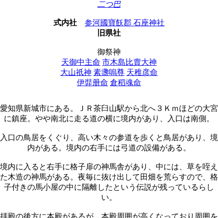
二つ巴
式内社
参河國寶飫郡 石座神社
旧県社
御祭神
天御中主命
市木島比賣大神
大山祇神
素盞嗚尊
天稚彦命
伊弉册命
倉稻魂命
愛知県新城市にある。ＪＲ茶臼山駅から北へ３Ｋｍほどの大宮
に鎮座。やや南北に走る道の横に境内があり、入口は南側。
入口の鳥居をくぐり、高い木々の参道を歩くと鳥居があり、境
内がある。境内の右手には弓道の設備がある。
境内に入ると右手に格子扉の神馬舎があり、中には、草を咥え
た木造の神馬がある。夜毎に抜け出して田畑を荒らすので、格
子付きの馬小屋の中に隔離したという伝説が残っているらし
い。
拝殿の後方に本殿があるが、本殿周囲が高くなっており周囲を