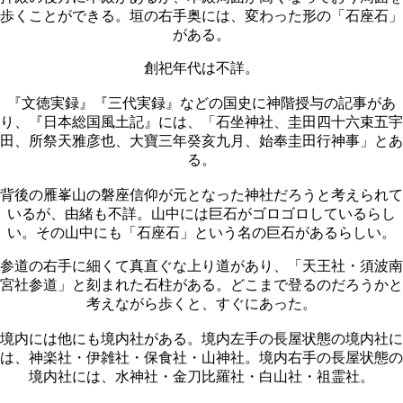
歩くことができる。垣の右手奥には、変わった形の「石座石」
がある。
創祀年代は不詳。
『文徳実録』『三代実録』などの国史に神階授与の記事があ
り、『日本総国風土記』には、「石坐神社、圭田四十六束五宇
田、所祭天雅彦也、大寶三年癸亥九月、始奉圭田行神事」とあ
る。
背後の雁峯山の磐座信仰が元となった神社だろうと考えられて
いるが、由緒も不詳。山中には巨石がゴロゴロしているらし
い。その山中にも「石座石」という名の巨石があるらしい。
参道の右手に細くて真直ぐな上り道があり、「天王社・須波南
宮社参道」と刻まれた石柱がある。どこまで登るのだろうかと
考えながら歩くと、すぐにあった。
境内には他にも境内社がある。境内左手の長屋状態の境内社に
は、神楽社・伊雑社・保食社・山神社。境内右手の長屋状態の
境内社には、水神社・金刀比羅社・白山社・祖霊社。