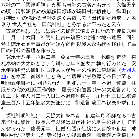
六社の中「國津明神」 が即ち当社の古名とも云う 六條天皇
の頃 清和源 氏の後胤多田頼成が嶋田村に移住し 御田代
（神田） の備わる当社を深く崇敬して「田代冠者頼成」と名
乗り 世人当社を「田代神社」と称するに至ったと云う
古宮の地はしばしば洪水の被害に悩まされたので 慶長六年
十二月二十六日 神明神社古来鎮座の北浦 の地へ遷座 同年
領主徳永石見守壽昌が社領を寄進 以後人家も続々移住して高
田の町並の基礎を作った
寛永十八年 承應二年 寛文十年の三度 本殿を 造替 祭
礼奉納の大太鼓どじょう踊りは年々盛大に 執り行われた 安
永年間伊勢の御師世古淨太夫が当 社の相殿に伊雑宮（
天照大
神
）を奉斎 御鍬神社と 称して農民の崇敬厚く今日に至る
明治五年郷社に 列せられた 昭和六十一年 本殿 幣殿 拝
殿その 他の社殿工作物を 慶長の御遷宮以来の大造営とし て
竣工 同年八月二十八日に本殿遷座祭を 九月十 三日に御遷
座三百八十五年記念大祭並びに 御造営 竣工奉祝祭を挙行し
た
摂社神明神社は 天照大神を奉斎 創建年月 不詳なるも古
来当地に鎮座 慶長六年以降は田代神 社の地主の神として重
んぜられた 慶長元年 社僧 行透が社傍に大善院を創建 神
明神社の宮寺とした 寺号はその後壽命院 壽量院と変遷した