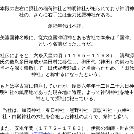
本殿の左右に摂社の稲荷神社と神明神社が祀られており神明神
社の、さらに右手には金刀比羅神社がある。
創祀年代は不詳。
美濃国神名帳に、従六位國津明神とある古社で本来は「国津」
という名前だったようだ。
社伝によると、六条天皇の頃（１１６５～１１６８）、清和源
氏の後胤多田頼成が島田村に移住し、御田代（神田）の備わる
当社を深く崇敬して「田代冠者頼成」と名乗ったため、「田代
神社」と称するになったという。
もとは字古宮に鎮座していたが、慶長六年年十二月二十六日神
明神社の鎮座地であった現在地に遷座。よって神明神社を地主
神として摂社に祀っている。
当社は、加茂神社・春日神社・熊野神社・諏訪神社・八幡神
社・白髭神社の六社を合祀した神社のようで、祭神も多い。
また、安永年間（１７７２～１７８０）、伊勢の御師・世古淨