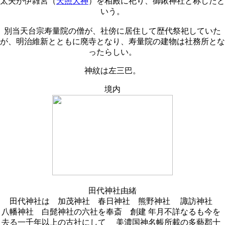
太夫が伊雑宮（
天照大神
）を相殿に祀り、御鍬神社と称したと
いう。
別当天台宗寿量院の僧が、社傍に居住して歴代祭祀していた
が、明治維新とともに廃寺となり、寿量院の建物は社務所とな
ったらしい。
神紋は左三巴。
境内
田代神社由緒
田代神社は 加茂神社 春日神社 熊野神社 諏訪神社
八幡神社 白髭神社の六社を奉斎 創建 年月不詳なるも今を
去る一千年以上の古社にして 美濃国神名帳所載の多藝郡十