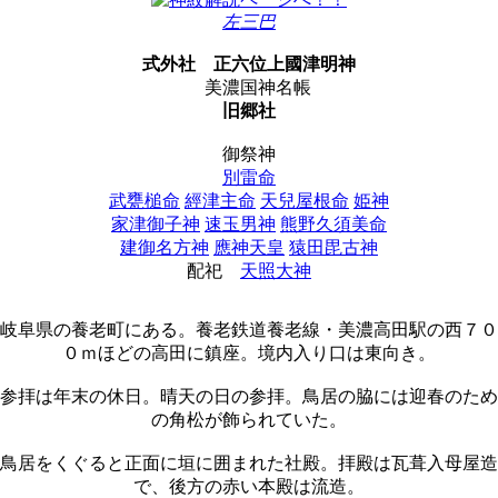
左三巴
式外社
正六位上國津明神
美濃国神名帳
旧郷社
御祭神
別雷命
武甕槌命
經津主命
天兒屋根命
姫神
家津御子神
速玉男神
熊野久須美命
建御名方神
應神天皇
猿田毘古神
配祀
天照大神
岐阜県の養老町にある。養老鉄道養老線・美濃高田駅の西７０
０ｍほどの高田に鎮座。境内入り口は東向き。
参拝は年末の休日。晴天の日の参拝。鳥居の脇には迎春のため
の角松が飾られていた。
鳥居をくぐると正面に垣に囲まれた社殿。拝殿は瓦葺入母屋造
で、後方の赤い本殿は流造。