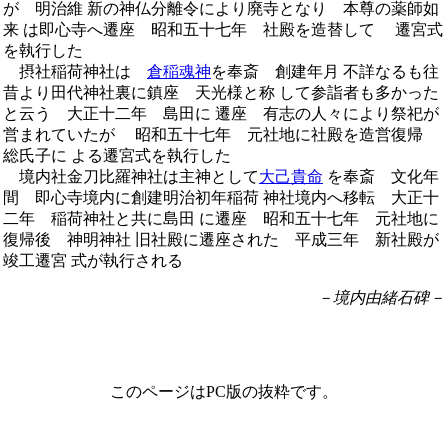
が 明治維 新の神仏分離令により廃寺となり 本尊の薬師如
来 は即心寺へ遷座 昭和五十七年 社殿を造替して 遷宮式
を執行した
摂社稲荷神社は
倉稲魂神
を奉斎 創建年月 不詳なるも往
昔より田代神社裏に鎮座 天光様と称 して参詣者も多かった
と云う 大正十二年 島田に 遷座 有志の人々により祭祀が
営まれていたが 昭和五十七年 元社地に社殿を造営復帰
総氏子に よる遷宮式を執行した
境内社金刀比羅神社は主神として
大己貴命
を奉斎 文化年
間 即心寺境内に創建明治初年稲荷 神社境内へ移転 大正十
二年 稲荷神社と共に島田 に遷座 昭和五十七年 元社地に
復帰後 神明神社 旧社殿に遷座された 平成三年 新社殿が
竣工遷宮 式が執行される
－境内由緒石碑－
このページはPC版の抜粋です。