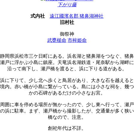
下がり藤
式内社
遠江國濱名郡 猪鼻湖神社
旧村社
御祭神
武甕槌命
市桙姫命
静岡県浜松市三ケ日町にある。浜名湖と猪鼻湖をつなぐ、猪鼻
瀬戸に浮かぶ小島に鎮座。天竜浜名湖鉄道・尾奈駅から湖畔に
沿って南下し、瀬戸橋を渡ると、浜に下りる道がある。
浜に下りて、少し北へ歩くと鳥居があり、大きな石を越えると
境内。赤い橋が小島に繋がっている。島には小さな祠を、幾つ
かの石碑があるだけの小さなお宮。
周囲に車を停める場所が無かったので、少し東へ行って、瀬戸
の浜に駐車。まず、瀬戸橋から撮影したが、交通量が多く狭い
橋なので、注意。
創祀年代は不詳。