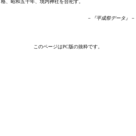
格、昭和五十年、境内神社を合祀す。
－『平成祭データ』－
このページはPC版の抜粋です。