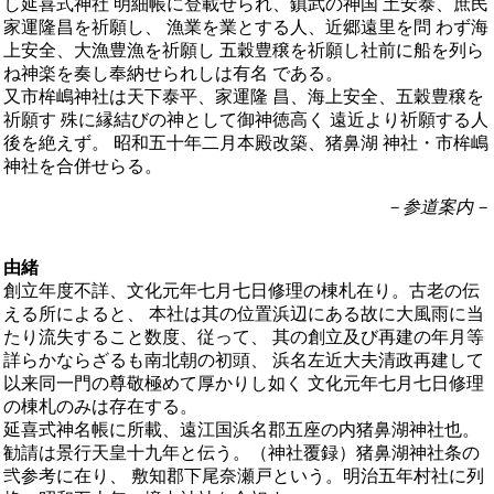
し延喜式神社 明細帳に登載せられ、鎮武の神国 土安泰、庶民
家運隆昌を祈願し、 漁業を業とする人、近郷遠里を問 わず海
上安全、大漁豊漁を祈願し 五穀豊穣を祈願し社前に船を列ら
ね神楽を奏し奉納せられしは有名 である。
又市桙嶋神社は天下泰平、家運隆 昌、海上安全、五穀豊穣を
祈願す 殊に縁結びの神として御神徳高く 遠近より祈願する人
後を絶えず。 昭和五十年二月本殿改築、猪鼻湖 神社・市桙嶋
神社を合併せらる。
－参道案内－
由緒
創立年度不詳、文化元年七月七日修理の棟札在り。古老の伝
える所によると、 本社は其の位置浜辺にある故に大風雨に当
たり流失すること数度、従って、 其の創立及び再建の年月等
詳らかならざるも南北朝の初頭、 浜名左近大夫清政再建して
以来同一門の尊敬極めて厚かりし如く 文化元年七月七日修理
の棟札のみは存在する。
延喜式神名帳に所載、遠江国浜名郡五座の内猪鼻湖神社也。
勧請は景行天皇十九年と伝う。（神社覆録）猪鼻湖神社条の
弐参考に在り、 敷知郡下尾奈瀬戸という。明治五年村社に列