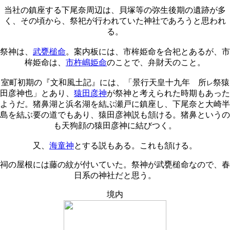
当社の鎮座する下尾奈周辺は、貝塚等の弥生後期の遺跡が多
く、その頃から、祭祀が行われていた神社であろうと思われ
る。
祭神は、
武甕槌命
。案内板には、市桙姫命を合祀とあるが、市
桙姫命は、
市杵嶋姫命
のことで、弁財天のこと。
室町初期の『文和風土記』には、「景行天皇十九年 所
祭猿
レ
田彦神也」とあり、
猿田彦神
が祭神と考えられた時期もあった
ようだ。猪鼻湖と浜名湖を結ぶ瀬戸に鎮座し、下尾奈と大崎半
島を結ぶ要の道でもあり、猿田彦神説も頷ける。猪鼻というの
も天狗顔の猿田彦神に結びつく。
又、
海童神
とする説もある。これも頷ける。
祠の屋根には藤の紋が付いていた。祭神が武甕槌命なので、春
日系の神社だと思う。
境内