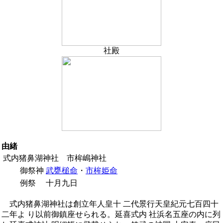
社殿
由緒
式内猪鼻湖神社 市桙嶋神社
御祭神
武甕槌命
・
市桙姫命
例祭
十月九日
式内猪鼻湖神社は創立年人皇十 二代景行天皇紀元七百四十
二年よ り以前御鎮座せられる。延喜式内 社浜名五座の内に列