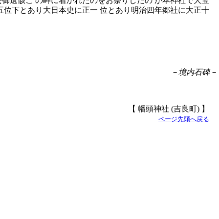
去御遺骸こ の岬に着かれたのをお祭りしたの が本神社で大宝
五位下とあり大日本史に正一 位とあり明治四年郷社に大正十
－境内石碑－
【 幡頭神社 (吉良町) 】
ページ先頭へ戻る