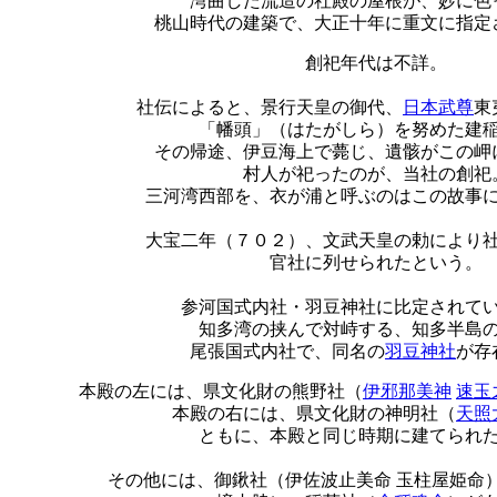
湾曲した流造の社殿の屋根が、妙に色
桃山時代の建築で、大正十年に重文に指定
創祀年代は不詳。
社伝によると、景行天皇の御代、
日本武尊
東
「幡頭」（はたがしら）を努めた建
その帰途、伊豆海上で薨じ、遺骸がこの岬
村人が祀ったのが、当社の創祀
三河湾西部を、衣が浦と呼ぶのはこの故事
大宝二年（７０２）、文武天皇の勅により
官社に列せられたという。
参河国式内社・羽豆神社に比定されて
知多湾の挟んで対峙する、知多半島
尾張国式内社で、同名の
羽豆神社
が存
本殿の左には、県文化財の熊野社（
伊邪那美神
速玉
本殿の右には、県文化財の神明社（
天照
ともに、本殿と同じ時期に建てられ
その他には、御鍬社（伊佐波止美命 玉柱屋姫命