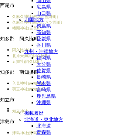
岡山県
西尾市
広島県
山口県
久麻久神社(西尾市熊味町)
四国地方
久麻久神社(西尾市八ツ面町)
徳島県
幡頭神社(吉良町)
高知県
知多郡 阿久比町
愛媛県
香川県
阿久比神社
九州・沖縄地方
北原天満宮(阿久比町)
福岡県
五郷社(阿久比町)
大分県
佐賀県
知多郡 南知多町
長崎県
熊本県
入見神社(南知多町)
羽豆神社(南知多町)
宮崎県
鹿児島県
知立市
沖縄県
知立神社
掲載履歴
北海道・東北地方
津島市
北海道
青森県
津島神社(津島市)