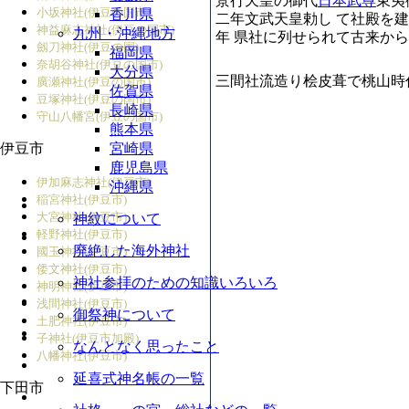
景行天皇の御代
日本武尊
東夷
小坂神社(伊豆の国市)
香川県
二年文武天皇勅し て社殿を
神益麻志神社(伊豆の国市)
九州・沖縄地方
年 県社に列せられて古来か
劔刀神社(伊豆の国)
福岡県
奈胡谷神社(伊豆の国市)
大分県
三間社流造り桧皮葺で桃山時
廣瀬神社(伊豆の国市)
佐賀県
豆塚神社(伊豆の国市)
長崎県
守山八幡宮(伊豆の国市)
熊本県
伊豆市
宮崎県
鹿児島県
伊加麻志神社(伊豆市)
沖縄県
稲宮神社(伊豆市)
大宮神社(伊豆市)
神紋について
軽野神社(伊豆市)
廃絶した海外神社
國玉神社(伊豆市)
倭文神社(伊豆市)
神社参拝のための知識いろいろ
神明神社(伊豆市)
浅間神社(伊豆市)
御祭神について
土肥神社(伊豆市)
子神社(伊豆市加殿)
なんとなく思ったこと
八幡神社(伊豆市)
延喜式神名帳の一覧
下田市