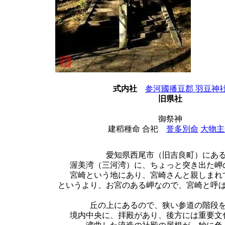
式内社
参河國播豆郡 羽豆神
旧県社
御祭神
建稻種命
合祀
誉多別命
大物主
愛知県西尾市（旧吉良町）にあ
渥美湾（三河湾）に、ちょっと突き出た岬
宮崎という地にあり、宮崎さんと親しまれ
というより、お宮のある岬なので、宮崎と呼
丘の上にあるので、狭い参道の階段
境内中央に、拝殿があり、後方には重要文