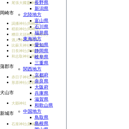
長野県
尾張大國靈神社
新潟県
岡崎市
北陸地方
富山県
謁播神社(岡崎市)
石川県
稻前神社(岡崎市)
福井県
糟目犬頭神社(岡崎市)
東海地方
酒人神社(岡崎市)
愛知県
比蘇天神社(岡崎市)
静岡県
日長神社(岡崎市)
和志取神社(岡崎市)
岐阜県
三重県
蒲郡市
関西地方
京都府
赤日子神社(蒲郡市)
奈良県
形原神社(蒲郡市)
大阪府
犬山市
兵庫県
滋賀県
大縣神社
和歌山県
中国地方
新城市
鳥取県
島根県
石座神社(新城市)