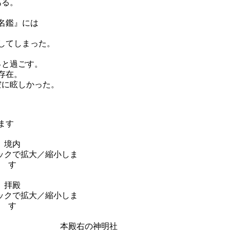
ある。
名鑑』には
してしまった。
っと過ごす。
存在。
空に眩しかった。
境内
拝殿
本殿右の神明社