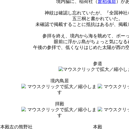
境内脇に、稲荷社（
倉稻魂命
）が
神紋は確認し忘れていたが、『全国神社
五三桐と書かれていた。
未確認で掲載することに抵抗はあるが、掲載
参拝を終え、境内から海を眺めて、ボー
眼前に浮かぶ島がちょっと気になる
午後の参拝で、低くなりはじめた太陽が西の
参道
境内鳥居
拝殿
本殿左の熊野社
本殿