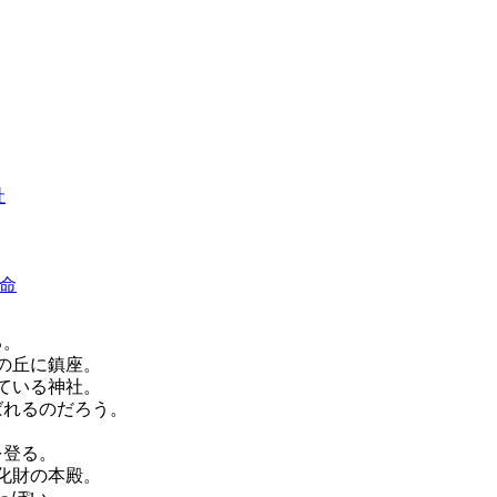
社
命
る。
の丘に鎮座。
ている神社。
ばれるのだろう。
を登る。
化財の本殿。