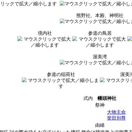
熊野社、本殿、神明社
境内社
参道の鳥居
渥美湾
参道の稲荷社
渥美
式内
幡頭神社
祭神
大物主命
誉田別尊
由緒