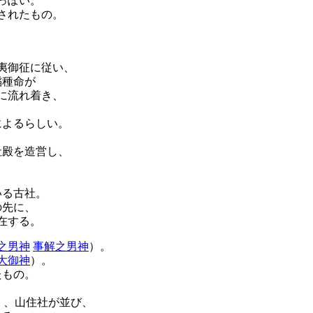
っぽい。
されたもの。
夷御征に従い、
稲種命が
に流れ着き、
。
によるらしい。
社殿を造営し、
いる古社。
の先に、
在する。
之男神
事解之男神
）。
大御神
）。
たもの。
）、山住社が並び、