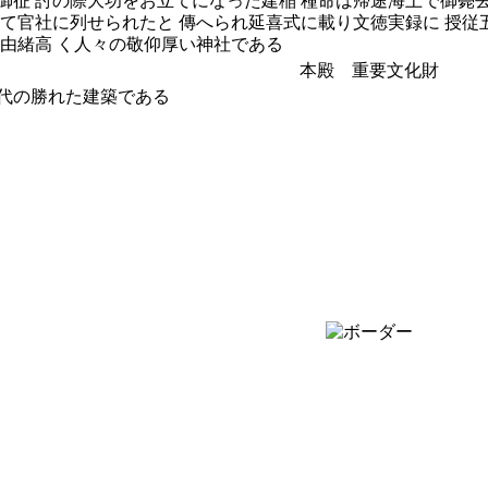
御征 討の際大功をお立てになった建稲 種命は帰途海上で御薨
建て官社に列せられたと 傳へられ延喜式に載り文徳実録に 授従
ら由緒高 く人々の敬仰厚い神社である
本殿 重要文化財
代の勝れた建築である