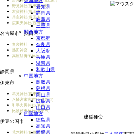
野見神社(豊田市野見山町)
東海地方
野見神社(豊田市榊野)
愛知県
灰寶神社(豊田市)
静岡県
兵主神社(豊田市)
岐阜県
広沢天神社(豊田市)
三重県
関西地方
名古屋市 熱田区
京都府
奈良県
青衾神社
熱田神宮
大阪府
高座結御子神社
兵庫県
滋賀県
和歌山県
静岡県
中国地方
鳥取県
伊東市
島根県
葛見神社(伊東市)
岡山県
八幡宮來宮神社(伊東市)
広島県
引手力男神社(伊東市)
山口県
比波預天神社(伊東市)
四国地方
建稲種命
徳島県
伊豆の国市
高知県
愛媛県
荒木神社(伊豆の国市)