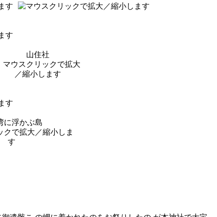
山住社
湾に浮かぶ島