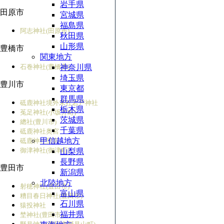
岩手県
田原市
宮城県
福島県
阿志神社(田原市)
秋田県
山形県
豊橋市
関東地方
石巻神社(豊橋市)
神奈川県
埼玉県
豊川市
東京都
群馬県
砥鹿神社境外末社
岩戸神社
栃木県
菟足神社(小坂井町)
茨城県
總社(豊川市)
千葉県
砥鹿神社奥宮
甲信越地方
砥鹿神社里宮
御津神社(御津町)
山梨県
長野県
豊田市
新潟県
北陸地方
射穂神社(豊田市)
富山県
糟目春日神社(豊田市)
石川県
猿投神社
福井県
埜神社(豊田市)