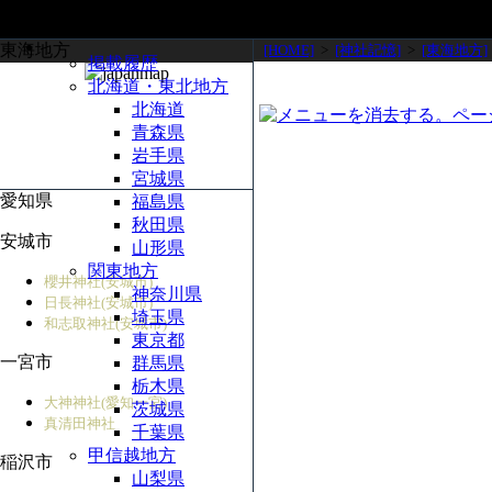
東海地方
[HOME]
>
[神社記憶]
>
[東海地方]
掲載履歴
北海道・東北地方
北海道
青森県
岩手県
宮城県
愛知県
福島県
秋田県
安城市
山形県
関東地方
櫻井神社(安城市)
神奈川県
日長神社(安城市)
埼玉県
和志取神社(安城市)
東京都
一宮市
群馬県
栃木県
大神神社(愛知一宮)
茨城県
真清田神社
千葉県
甲信越地方
稲沢市
山梨県