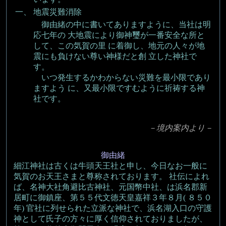
一、
地震災難消除
御由緒の中に書いてありますように、当社は明
応七年の 大地震により御神璽が一番安全な所と
して、この気賀の里 に着御し、地元の人々が地
震にも負けない尊い神様だと創 立した神社で
す。
いつ発生するかわからない災難を最小限であり
ますよう に、又最小限ですむように祈祷する神
社です。
－境内案内より－
御由緒
細江神社は古くは牛頭天王社と申し、今日なお一般に
気賀のお天王さまと尊称されております。 社伝によれ
ば、名神大社角避比古神社、元国幣中社、は浜名郡新
居町に御鎮座、第５５代文徳天皇嘉祥３年８月( ８５０
年) 官社に列せられた立派な神社で、浜名湖入口の守護
神として氏子の方々に厚く信仰されておりましたが、