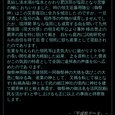
直結し淡水湖が塩水とかわり肥沃田が塩田となり悲惨
の極に おちいりました。時の領主近藤用随公（御祭
神）はこの災害復旧に全力を傾注した のですが、一旦
浸透した塩分の為、稲作等の作物が成育しませんでし
たが、琉球藺 草なら塩田にも成育する由を聞いて九州
豊後国（現大分県）の領主松平公より藩外 移出禁止の
藺草の苗を特に頒けて戴き、自から庭内に試植研究せ
られ自信を得て后 普く領民に頒ち産業として奨励され
たのであります。
生業を与えられた領民等は意気大いに揚がり２００年
の長い間生産努力精励した結果、 之を原料とした畳表
がこの気賀の特産として全国に遠州表の声価を伝へ広
めたのであ ります。
御祭神用随公没後領民一同御祭神の大徳を偲びこの大
恩に報ゆる為、産業の神として、 又禍を転じて福とな
す( 転禍為福) 神として此の細江神社の境内に神社を建
て藺草神 社と称え奉斎す。御祭神の御法名を活民院殿(
民を活かす) と申し上げるも正に以上 の事由と拝察致
します。
－『平成祭データ』－