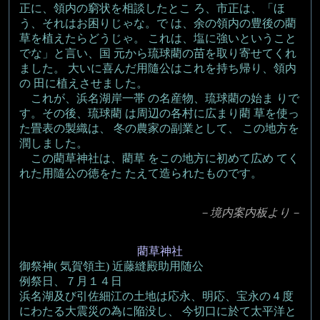
正に、領内の窮状を相談したとこ ろ、市正は、「ほ
う、それはお困りじゃな。で は、余の領内の豊後の藺
草を植えたらどうじゃ。 これは、塩に強いということ
でな」と言い、国 元から琉球藺の苗を取り寄せてくれ
ました。 大いに喜んだ用隨公はこれを持ち帰り、領内
の 田に植えさせました。
これが、浜名湖岸一帯 の名産物、琉球藺の始ま りで
す。その後、琉球藺 は周辺の各村に広まり藺 草を使っ
た畳表の製織は、 冬の農家の副業として、 この地方を
潤しました。
この藺草神社は、藺草 をこの地方に初めて広め てく
れた用隨公の徳をた たえて造られたものです。
－境内案内板より－
藺草神社
御祭神( 気賀領主) 近藤縫殿助用随公
例祭日、７月１４日
浜名湖及び引佐細江の土地は応永、明応、宝永の４度
にわたる大震災の為に陥没し、 今切口に於て太平洋と