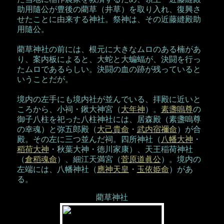
助用隨公が豊後の藺草（井草）を取り入れ、復興さ
せたことに由来する神社。祭神は、その近藤縫殿助
用隨公。
藺草神社の前には、根元に大きなムロのある楠があ
り、案内板によると、大蛇と大蝙蝠が、決闘を行っ
たムロであるらしい。決闘の血の跡が残っていると
いうことだが。
境内の左手にも境内社が並んでいる、拝殿に近いと
ころから、小祠・鍬大神宮（
大年神
）。
素盞嗚尊
の
御子八柱を祀った八柱神社には、居森殿（素盞嗚尊
の幸魂）と弥五郎殿（
大己貴命
・
武内宿禰命
）が合
殿。その左に三つ並んだ祠。四所神社（
八幡大神
・
稻荷大神
・秋葉大神・徳川家康）、天王稲荷神社
（
倉稻魂命
）、細江天満宮（
菅原道眞公
）。境内の
左端には、八幡神社（
應神天皇
・
玉依姫命
）があ
る。
藺草神社