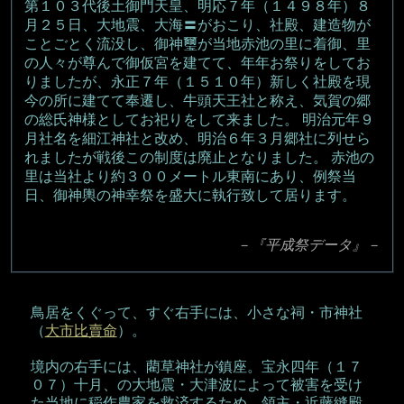
第１０３代後土御門天皇、明応７年（１４９８年）８
月２５日、大地震、大海〓がおこり、社殿、建造物が
ことごとく流没し、御神璽が当地赤池の里に着御、里
の人々が尊んで御仮宮を建てて、年年お祭りをしてお
りましたが、永正７年（１５１０年）新しく社殿を現
今の所に建てて奉遷し、牛頭天王社と称え、気賀の郷
の総氏神様としてお祀りをして来ました。 明治元年９
月社名を細江神社と改め、明治６年３月郷社に列せら
れましたが戦後この制度は廃止となりました。 赤池の
里は当社より約３００メートル東南にあり、例祭当
日、御神輿の神幸祭を盛大に執行致して居ります。
－『平成祭データ』－
鳥居をくぐって、すぐ右手には、小さな祠・市神社
（
大市比賣命
）。
境内の右手には、藺草神社が鎮座。宝永四年（１７
０７）十月、の大地震・大津波によって被害を受け
た当地に稲作農家を救済するため、領主・近藤縫殿