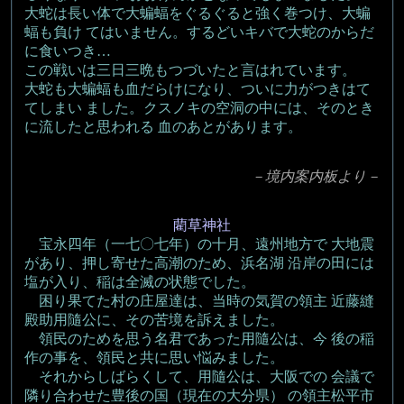
大蛇は長い体で大蝙蝠をぐるぐると強く巻つけ、大蝙
蝠も負け てはいません。するどいキバで大蛇のからだ
に食いつき…
この戦いは三日三晩もつづいたと言はれています。
大蛇も大蝙蝠も血だらけになり、ついに力がつきはて
てしまい ました。クスノキの空洞の中には、そのとき
に流したと思われる 血のあとがあります。
－境内案内板より－
藺草神社
宝永四年（一七〇七年）の十月、遠州地方で 大地震
があり、押し寄せた高潮のため、浜名湖 沿岸の田には
塩が入り、稲は全滅の状態でした。
困り果てた村の庄屋達は、当時の気賀の領主 近藤縫
殿助用隨公に、その苦境を訴えました。
領民のためを思う名君であった用隨公は、今 後の稲
作の事を、領民と共に思い悩みました。
それからしばらくして、用隨公は、大阪での 会議で
隣り合わせた豊後の国（現在の大分県） の領主松平市