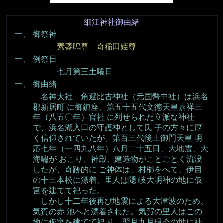
細江神社御由緒
一、
御祭神
素盞嗚尊
奇稲田姫尊
一、
例祭日
七月第三土曜日
一、
御由緒
名神大社 角避比古神社（元国幣中社）は浜名
郡新居町 に御鎮座、第五十五代文徳天皇嘉祥三
年（八五〇年）官社 に列せられた立派な神社
で、浜名湖入口の守護神として氏 子の方々に厚
く信仰されていたが、第百三代後土御門天皇 明
応七年（一四九八年）八月二十五日、大地震、大
海嘯が おこり、神殿、建造物がことごとく流没
したが、奇跡的に ご神体は、村櫛をへて、伊目
の十三本松に漂着、里人は隠 岐大明神の地に仮
宮を建てて祀った。
しかし十二年後再び地震による大津波のため、
気賀の赤 池へと漂着された。気賀の里人はこの
地に仮宮を建てて祀 り、翌月九月現今の地に社