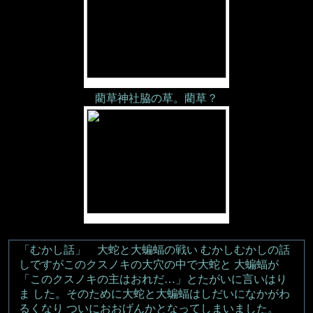
藺草神社脇の草。藺草？
「むかし話」 大蛇と大蝙蝠の戦い むかしむかしの話
しですがこのクスノキの大穴の中で大蛇と 大蝙蝠が
「このクスノキの主はおれだ…」とたがいに言いはり
ま した。そのために大蛇と大蝙蝠はしだいになかがわ
るくなり ついにおおげんかとなってしまいました。