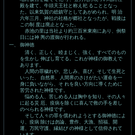
殿を建て、牛頭天王社と称え祀 ることとなっ
た。以来気賀の総鎮守としてあがめられ、明 治
六年三月、神社の社格が郷社となったが、戦後は
この制 度は廃止となった。
赤池の里は当社より約三百米東南にあり、例祭
日には神 輿の渡御が行われる。
一、
御神徳
清く、正しく、睦まじく、強く、すべてのもの
を生かし 伸ばし育てる。これが神様の御教えで
あります。
人間の罪穢れや、悲しみ、喜び、そして生死と
いった、 自然界、人間界のさけがたい運命を一
身に負いながら、そ れを良い方向に導くために
苦労された神様です。
悩める人、苦しめる人は胸中を知り、その人々
に起る災 厄、疫病を除くに喜んで救の手を差し
のべられる神様です。
そして人々の罪を償われようとする御神徳によ
り、疫病 除けは勿論、豊作、大漁、招福、開
運、万民守護、縁結び の神様として信仰されて
います。