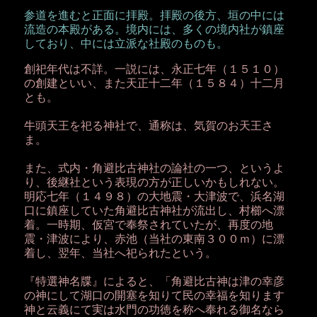
参道を進むと正面に拝殿。拝殿の後方、垣の中には
流造の本殿がある。境内には、多くの境内社が鎮座
しており、中には立派な社殿のものも。
創祀年代は不詳。一説には、永正七年（１５１０）
の創建といい、また天正十二年（１５８４）十二月
とも。
牛頭天王を祀る神社で、通称は、気賀のお天王さ
ま。
また、式内・角避比古神社の論社の一つ、というよ
り、後継社という表現の方が正しいかもしれない。
明応七年（１４９８）の大地震・大津波で、浜名湖
口に鎮座していた角避比古神社が流出し、村櫛へ漂
着。一時期、仮宮で奉祭されていたが、再度の地
震・津波により、赤池（当社の東南３００ｍ）に漂
着し、翌年、当社へ祀られたという。
『特選神名牒』によると、「角避比古神は津の幸彦
の神にして湖口の開塞を知りて民の幸福を知ります
神と云義にて実は水門の功徳を称へ奉れる御名なら