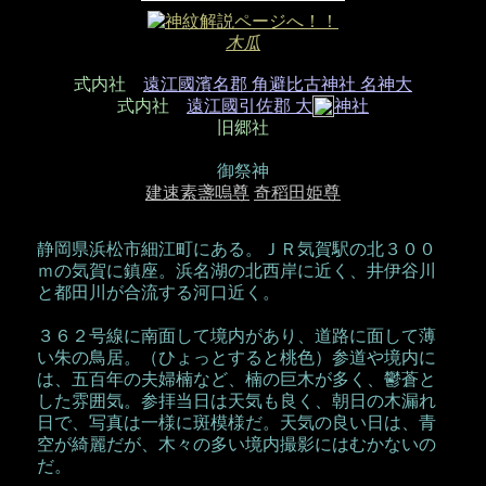
木瓜
式内社
遠江國濱名郡 角避比古神社 名神大
式内社
遠江國引佐郡 大
神社
旧郷社
御祭神
建速素盞嗚尊
奇稻田姫尊
静岡県浜松市細江町にある。ＪＲ気賀駅の北３００
ｍの気賀に鎮座。浜名湖の北西岸に近く、井伊谷川
と都田川が合流する河口近く。
３６２号線に南面して境内があり、道路に面して薄
い朱の鳥居。（ひょっとすると桃色）参道や境内に
は、五百年の夫婦楠など、楠の巨木が多く、鬱蒼と
した雰囲気。参拝当日は天気も良く、朝日の木漏れ
日で、写真は一様に斑模様だ。天気の良い日は、青
空が綺麗だが、木々の多い境内撮影にはむかないの
だ。