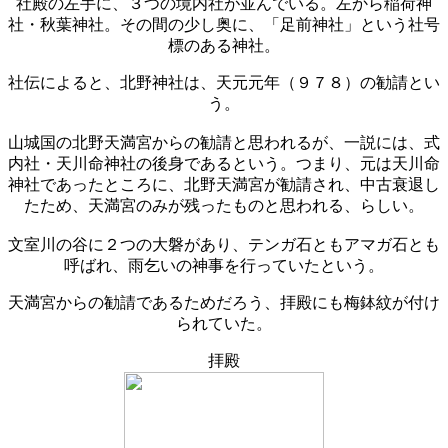
社殿の左手に、３つの境内社が並んでいる。左から稲荷神
社・秋葉神社。その間の少し奥に、「足前神社」という社号
標のある神社。
社伝によると、北野神社は、天元元年（９７８）の勧請とい
う。
山城国の北野天満宮からの勧請と思われるが、一説には、式
内社・天川命神社の後身であるという。つまり、元は天川命
神社であったところに、北野天満宮が勧請され、中古衰退し
たため、天満宮のみが残ったものと思われる、らしい。
文室川の谷に２つの大磐があり、テンガ石ともアマガ石とも
呼ばれ、雨乞いの神事を行っていたという。
天満宮からの勧請であるためだろう、拝殿にも梅鉢紋が付け
られていた。
拝殿