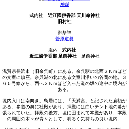
梅鉢
式内社
近江國伊香郡 天川命神社
旧村社
御祭神
菅原道眞
境内
式内社
近江國伊香郡 足前神社
足前神社
滋賀県長浜市（旧余呉町）にある。余呉駅の北西２Ｋｍほど
の文室に鎮座。余呉湖の北にある文室川沿いの谷間の地。３
６５号線から、西へ２Ｋｍほど入った道の坂の途中に境内が
ある。
境内入口は南向き。鳥居には、「天満宮」と記された扁額が
ある。参道の奥に社殿があり、拝殿には白いテント地の幕が
張られていた。拝殿の後方、垣に囲まれて本殿があり、本殿
の周囲の木々が青々として、明るく気持ちの良い境内。