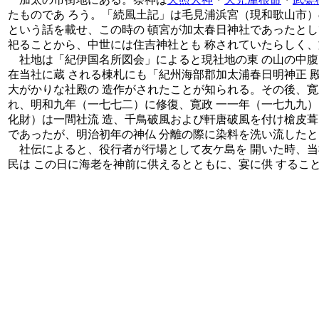
たものであ ろう。「続風土記」は毛見浦浜宮（現和歌山市）
という話を載せ、この時の 頓宮が加太春日神社であったとし
祀ることから、中世には住吉神社とも 称されていたらしく、
社地は「紀伊国名所図会」によると現社地の東 の山の中腹
在当社に蔵 される棟札にも「紀州海部郡加太浦春日明神正 
大がかりな社殿の 造作がされたことが知られる。その後、寛
れ、明和九年（一七七二）に修復、寛政 一一年（一七九九）
化財）は一間社流 造、千鳥破風およぴ軒唐破風を付け槍皮葺
であったが、明治初年の神仏 分離の際に染料を洗い流した
社伝によると、役行者が行場として友ケ島を 開いた時、当
民は この日に海老を神前に供えるとともに、宴に供 するこ