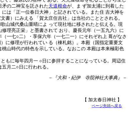
日矛の二神宝を託された
天道根命
が、ま ず加太浦に到着した
 には「正一位春日大神」と記されている。また住 吉大神を
家文書）にみえる 「賀太庄住吉社」は当社のこととされる。
歌山城代桑山重晴によ って現社地に移されたと伝える。現
山修理亮正栄」と墨書されて おり、慶長元年（一五九六）に
年（一七○二）・享保六年（一七二一）にそれぞれ上 葺がなさ
四）に修理が行われてい る（棟札銘）。本殿（国指定重要文
は桃山時代の特色を示している。なおこの 本殿は本来極彩色
ともに毎年四月一 ○日に参拝することになっている。周辺住
は五月二○日に行われる。
－『大和・紀伊 寺院神社大事典』－
【 加太春日神社 】
ページ先頭へ戻る