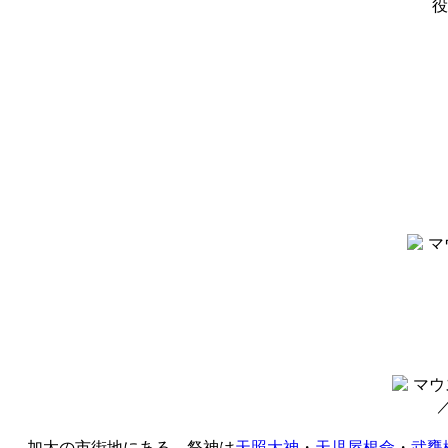
役
加太の市街地にある。祭神は
天照大神
・
天児屋根命
・
武甕