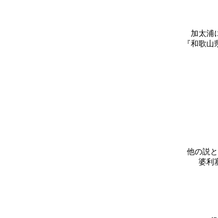
加太浦
『和歌山
他の説と
婆利