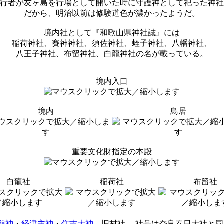
行者が友ヶ島を行場として開いた時に守護神として祀った神社
だから、明治以前は修験道色が濃かったようだ。
境内社として『和歌山県神社誌』には
稲荷神社、賽神神社、須佐神社、蛭子神社、八幡神社、
八王子神社、布留神社、白龍神社の名が載っている。
境内入口
境内
鳥居
重要文化財指定の本殿
白龍社
稲荷社
布留社
槌神
・
経津主神
・
住吉大神
。旧村社。 社号は奈良春日大社と