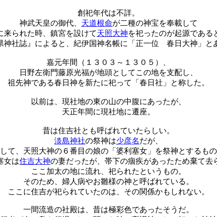
創祀年代は不詳。
神武天皇の御代、
天道根命
が二種の神宝を奉載して
に来られた時、鎮宮を設けて
天照大神
を祀ったのが起源である
県神社誌』によると、紀伊国神名帳に「正一位 春日大神」と
嘉元年間（１３０３～１３０５）、
日野左衛門藤原光福が地頭としてこの地を支配し、
祖先神である春日神を新たに祀って「春日社」と称した。
以前は、現社地の東の山の中腹にあったが、
天正年間に現社地に遷座。
昔は住吉社とも呼ばれていたらしい。
淡島神社
の祭神は
少彦名
だが、
して、天照大神の６番目の娘の「婆利塞女」を祭神とするもの
塞女は
住吉大神
の妻だったが、帯下の痼疾があったため棄て去
ここ加太の地に流れ、祀られたというもの。
そのため、婦人病やお雛様の神と呼ばれている。
ここに住吉が祀られていたのは、その関係かもしれない。
一間流造の社殿は、昔は極彩色であったそうだ。