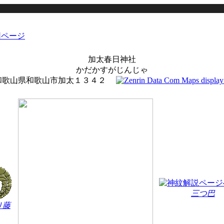
加太春日神社
かだかすがじんじゃ
和歌山県和歌山市加太１３４２
三つ巴
り藤