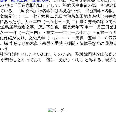
の 項に「国造家旧記曰」として、神武天皇東征の際、 神鏡と
ている。「延 喜式」神名帳にはみえないが、「紀伊国神名帳」
文保元年（一三一七）六月 二九日付預所某田地寄進状（向井
にあったが、天正年中（一五七三－九 二）豊臣秀長の家臣で和
殿並鳥居等造進之事、所加下知也 慶長元年丙 申十一月三日桑
永一 一年（一六三四）・寛文一一年（一六七二）・元禄一五 
に修繕があり、文化八年（一八 一一）・天保一五年（一八四
。構 造をはじめ木鼻・蟇股・手挟・欄間・脇障子などの 彫刻
という。
社を守護神としたといわれ、その ため、聖護院門跡が山伏僧と
とが習わしとなっており、俗に「えびま つり」と称する。現在