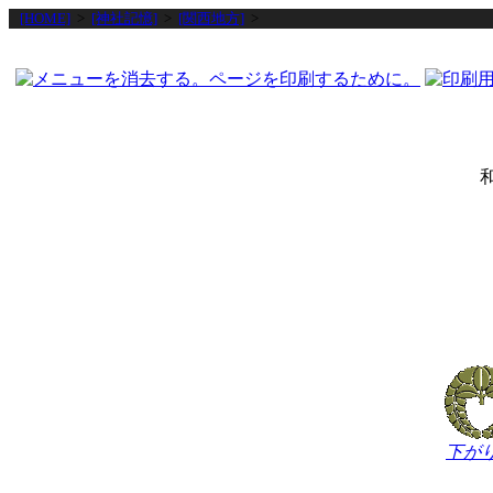
[HOME]
>
[神社記憶]
>
[関西地方]
>
下が