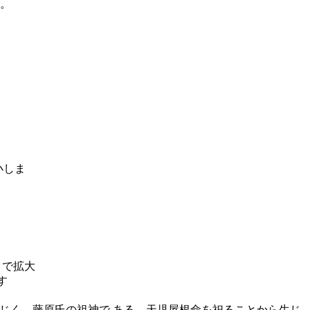
。
同じく、藤原氏の祖神で ある、天児屋根命を祀ることから生じ