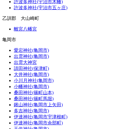
許波多神社(宇治市木幡)
許波多神社(宇治市五ヶ庄)
乙訓郡 大山崎町
離宮八幡宮
亀岡市
愛宕神社(亀岡市)
出雲神社(亀岡市)
出雲大神宮
請田神社(保津町)
大井神社(亀岡市)
小川月神社(亀岡市)
小幡神社(亀岡市)
桑田神社(篠町山本)
桑田神社(篠町馬堀)
鍬山神社(亀岡市上矢田)
多吉神社(亀岡市)
伊達神社(亀岡市宇津根町)
伊達神社(亀岡市余部町)
玉依神社(亀岡市)