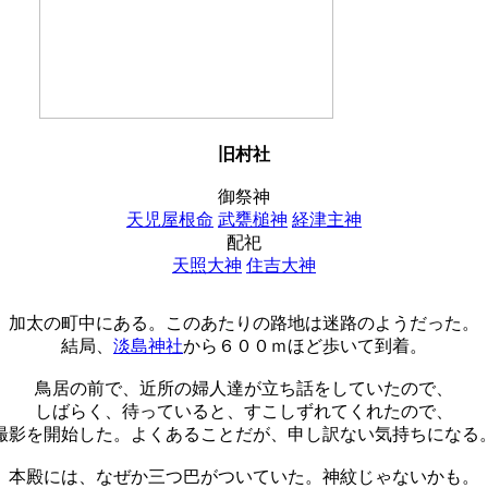
旧村社
御祭神
天児屋根命
武甕槌神
経津主神
配祀
天照大神
住吉大神
加太の町中にある。このあたりの路地は迷路のようだった。
結局、
淡島神社
から６００ｍほど歩いて到着。
鳥居の前で、近所の婦人達が立ち話をしていたので、
しばらく、待っていると、すこしずれてくれたので、
撮影を開始した。よくあることだが、申し訳ない気持ちになる
本殿には、なぜか三つ巴がついていた。神紋じゃないかも。