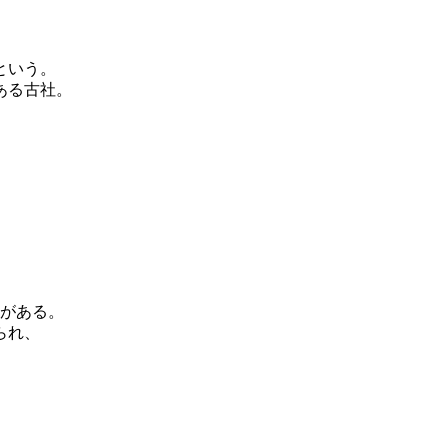
という。
ある古社。
がある。
られ、