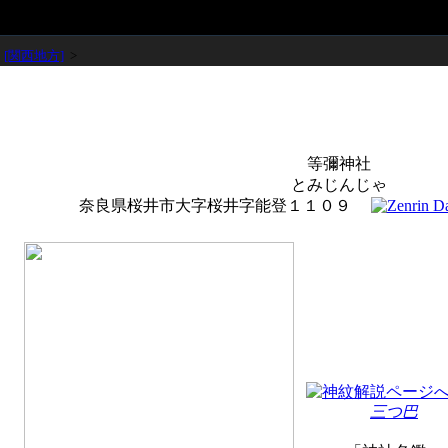
>
[関西地方]
>
等彌神社
とみじんじゃ
奈良県桜井市大字桜井字能登１１０９
三つ巴