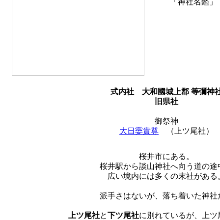
「神社名鑑」
式内社
大和國城上郡 等彌神
旧県社
御祭神
大日孁貴尊
（上ツ尾社）
桜井市にある。
桜井駅から談山神社へ向う道の途
広い境内には多くの末社がある
派手さはないが、落ち着いた神社
上ツ尾社
と
下ツ尾社
に別れているが、上ツ