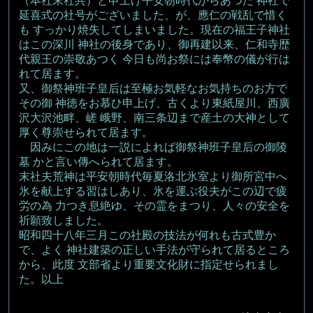
（本社末社共）と申上げ平安朝時代からあつた 神社で
延喜式の社号がございました、が、應仁の戦乱で惜く
も すっかり焼失してしまいました。現在の福王子神社
はこの深川 神社の後身であり、御再建以来、仁和寺歴
代親王の崇敬あつく 今日も尚お祭には奉幣の儀が行は
れて居ます。
又、御祭神班子皇后は至極お気軽なお気持ちのお方で
その御 神徳をお慕ひ申上げ、古くより東紙屋川、西廣
沢大沢池畔、嵯 峨野、南三条辺まで産土の大神として
厚く尊崇せられて居ます。
因みにこの地は一説によれば御祭神班子皇后の御陵
墓 かと言い傳へられて居ます。
末社夫荒神は平安朝時代毎夏洛北氷室より御所宮中へ
氷を献上する習はしあり、氷を運ぶ役夫がこの辺で疲
労の為 力つき息絶ゆ、その霊をまつり、人々の安全を
祈願致しました。
昭和四十八年三月この社殿の技法が何れも古式豊か
で、よく 神社建築の正しい手法が守られて居るところ
から、此度 文部省より重要文化財に指定せられまし
た。以上