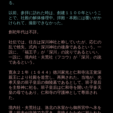
る。
以前、参拝に訪れた時は、創建１１００年というこ
とで、社殿の解体修理中。拝殿・本殿には覆いがか
けられて、撮影できなかった。
創祀年代は不詳。
社伝では、往古は深川神社と称していたが、応仁の
乱で焼失。式内・深川神社の後身であるという。一
説に、「福王子」が「深川」の訛りであるといい、
一説に、境内社・夫荒社（フコウ）が「深川」の訛
であるという。
寛永２１年（１６４４）徳川家光と仁和寺法王覚深
親王により社殿を造営し、再興された。当地が、光
孝天皇の班子皇后の御陵墓であるとして、班子皇后
を主祭神に祀る。班子皇后は仁和寺を開いた宇多天
皇の母でもあり、仁和寺の守護神として尊崇され
た。
境内社・夫荒社は、洛北の氷室から御所宮中へ氷を
運ぶ役夫が当地で力尽き、息絶えたために祀られた