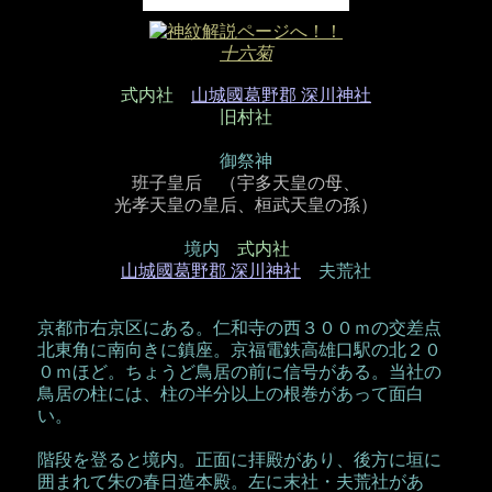
十六菊
式内社
山城國葛野郡 深川神社
旧村社
御祭神
班子皇后 （宇多天皇の母、
光孝天皇の皇后、桓武天皇の孫）
境内
式内社
山城國葛野郡 深川神社
夫荒社
京都市右京区にある。仁和寺の西３００ｍの交差点
北東角に南向きに鎮座。京福電鉄高雄口駅の北２０
０ｍほど。ちょうど鳥居の前に信号がある。当社の
鳥居の柱には、柱の半分以上の根巻があって面白
い。
階段を登ると境内。正面に拝殿があり、後方に垣に
囲まれて朱の春日造本殿。左に末社・夫荒社があ