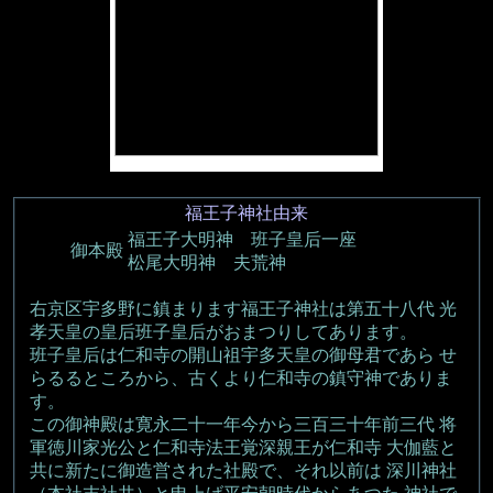
福王子神社由来
福王子大明神 班子皇后一座
御本殿
松尾大明神 夫荒神
右京区宇多野に鎮まります福王子神社は第五十八代 光
孝天皇の皇后班子皇后がおまつりしてあります。
班子皇后は仁和寺の開山祖宇多天皇の御母君であら せ
らるるところから、古くより仁和寺の鎮守神でありま
す。
この御神殿は寛永二十一年今から三百三十年前三代 将
軍徳川家光公と仁和寺法王覚深親王が仁和寺 大伽藍と
共に新たに御造営された社殿で、それ以前は 深川神社