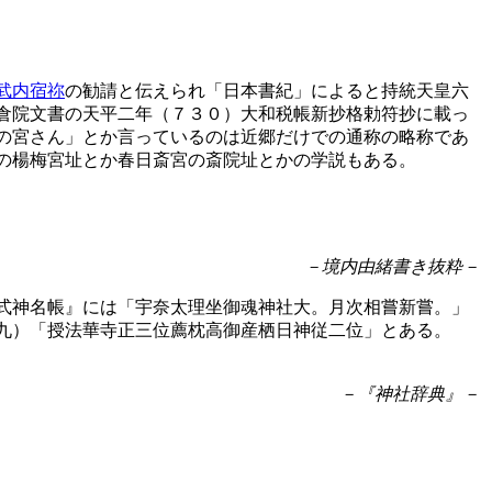
武内宿祢
の勧請と伝えられ「日本書紀」によると持統天皇六
倉院文書の天平二年（７３０）大和税帳新抄格勅符抄に載っ
の宮さん」とか言っているのは近郷だけでの通称の略称であ
の楊梅宮址とか春日斎宮の斎院址とかの学説もある。
－境内由緒書き抜粋－
式神名帳』には「宇奈太理坐御魂神社大。月次相嘗新嘗。」
九）「授法華寺正三位薦枕高御産栖日神従二位」とある。
－『神社辞典』－