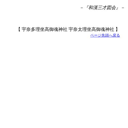
－『和漢三才図会』－
【 宇奈多理坐高御魂神社 宇奈太理坐高御魂神社 】
ページ先頭へ戻る