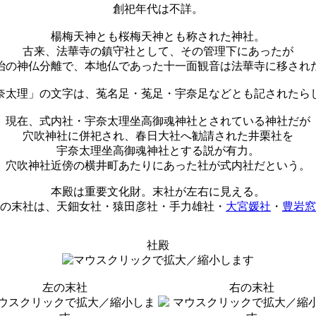
創祀年代は不詳。
楊梅天神とも桜梅天神とも称された神社。
古来、法華寺の鎮守社として、その管理下にあったが
治の神仏分離で、本地仏であった十一面観音は法華寺に移され
奈太理」の文字は、菟名足・菟足・宇奈足などとも記されたら
現在、式内社・宇奈太理坐高御魂神社とされている神社だが
穴吹神社に併祀され、春日大社へ勧請された井栗社を
宇奈太理坐高御魂神社とする説が有力。
穴吹神社近傍の横井町あたりにあった社が式内社だという。
本殿は重要文化財。末社が左右に見える。
の末社は、天鈿女社・猿田彦社・手力雄社・
大宮媛社
・
豊岩窓
社殿
左の末社
右の末社