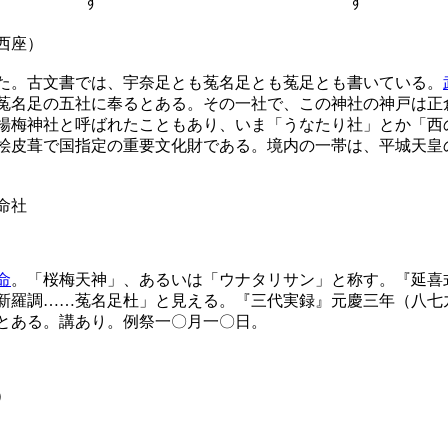
西座）
た。古文書では、宇奈足とも菟名足とも菟足とも書いている。
菟名足の五社に奉るとある。その一社で、この神社の神戸は正
楊梅神社と呼ばれたこともあり、いま「うなたり社」とか「西
桧皮葺で国指定の重要文化財である。境内の一帯は、平城天皇
命社
命
。「桜梅天神」、あるいは「ウナタリサン」と称す。『延喜
新羅調……菟名足杜」と見える。『三代実録』元慶三年（八七
とある。講あり。例祭一〇月一〇日。
）