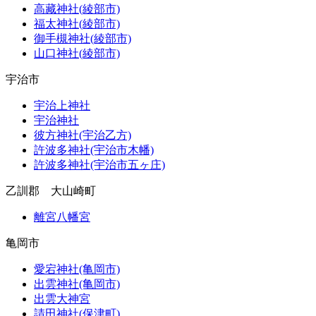
高藏神社(綾部市)
福太神社(綾部市)
御手槻神社(綾部市)
山口神社(綾部市)
宇治市
宇治上神社
宇治神社
彼方神社(宇治乙方)
許波多神社(宇治市木幡)
許波多神社(宇治市五ヶ庄)
乙訓郡 大山崎町
離宮八幡宮
亀岡市
愛宕神社(亀岡市)
出雲神社(亀岡市)
出雲大神宮
請田神社(保津町)