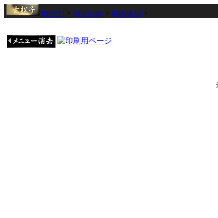
[HOME]
>
[神社記憶]
>
[関西地方]
>