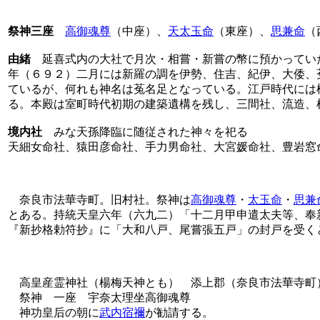
祭神三座
高御魂尊
（中座）、
天太玉命
（東座）、
思兼命
（
由緒
延喜式内の大社で月次・相嘗・新嘗の幣に預かってい
年（６９２）二月には新羅の調を伊勢、住吉、紀伊、大倭、
ているが、何れも神名は菟名足となっている。江戸時代には
る。本殿は室町時代初期の建築遺構を残し、三間社、流造、
境内社
みな天孫降臨に随従された神々を祀る
天細女命社、猿田彦命社、手力男命社、大宮媛命社、豊岩窓
奈良市法華寺町。旧村社。祭神は
高御魂尊
・
太玉命
・
思兼
とある。持統天皇六年（六九二）「十二月甲申遣太夫等、奉
『新抄格勅符抄』に「大和八戸、尾嘗張五戸」の封戸を受く
高皇産霊神社（楊梅天神とも） 添上郡（奈良市法華寺町
祭神 一座 宇奈太理坐高御魂尊
神功皇后の朝に
武内宿禰
が勧請する。