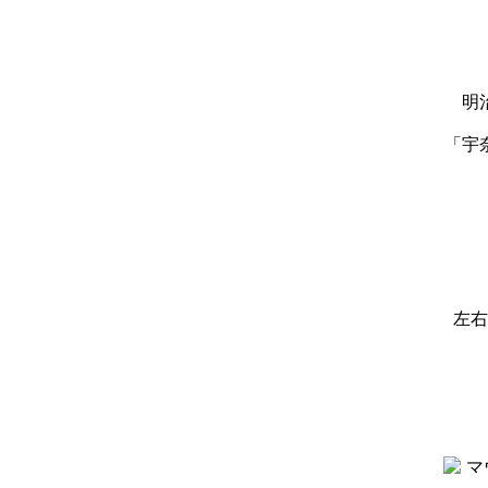
明
「宇
左右