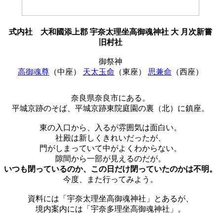
式内社
大和國添上郡 宇奈太理坐高御魂神社 大 月次新嘗
旧村社
御祭神
高御魂尊
（中座）
天太玉命
（東座）
思兼命
（西座）
奈良県奈良市にある。
平城京跡のそば、平城京跡東院庭園の裏（北）に鎮座。
東の入口から、入るが雰囲気は面白い。
社殿は新しくきれいだったが、
門がしまっていて中がよくわからない。
隙間から一部が見えるのだが。
いつも閉っているのか、この日だけ閉っていたのかは不明。
今度、また行ってみよう。
資料には「宇奈太理坐高御魂神社」とあるが、
境内案内には「宇奈多理坐高御魂神社」。