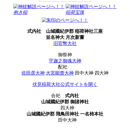
抱き稲
稲荷宝珠
式内社
山城國紀伊郡 稲荷神社三座
並名神大 月次新嘗
旧官幣大社
御祭神
宇迦之御魂大神
配祀
佐田彦大神
大宮能賣大神
田中大神 四大神
伏見稲荷大社公式サイトを開く
合祀
式内社
山城國紀伊郡 御諸神社
四大神
山城國紀伊郡 飛鳥田神社 一名柿本社
田中大神