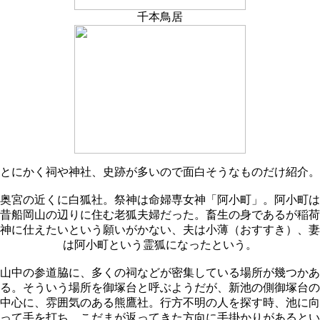
千本鳥居
とにかく祠や神社、史跡が多いので面白そうなものだけ紹介。
奥宮の近くに白狐社。祭神は命婦専女神「阿小町」。阿小町は
昔船岡山の辺りに住む老狐夫婦だった。畜生の身であるが稲荷
神に仕えたいという願いがかない、夫は小薄（おすすき）、妻
は阿小町という霊狐になったという。
山中の参道脇に、多くの祠などが密集している場所が幾つかあ
る。そういう場所を御塚台と呼ぶようだが、新池の側御塚台の
中心に、雰囲気のある熊鷹社。行方不明の人を探す時、池に向
って手を打ち、こだまが返ってきた方向に手掛かりがあるとい