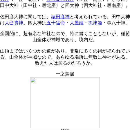
田中大神（田中社・最北座）と四大神（四大神社・最南座）。
佐田彦大神に関しては、
猿田彦神
と考えられている。田中大神
は
大己貴神
。四大神は
五十猛命
・
大屋姫
・
抓津姫
・事八十神。
全国的に、超有名な神社なので、特に書くこともないが、稲荷
山全体が神域であり、境内だ。
山頂まではいくつかの道があり、非常に多くの祠が祀られてい
る。山全体が神域なので、あらゆる場所に無数に神社がある。
数えた人は居るのだろうか。
一之鳥居