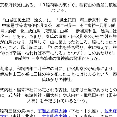
京都府伏見にある。ＪＲ稲荷駅の東すぐ。稲荷山の西麓に鎮座
している。
『山城国風土記 逸文』に、「風土記曰 稱
伊奈利
者 秦
二
一
中家忌寸等遠祖伊侶具秦公 積
稻葉
有
富裕
乃用
餅
二
一
二
一
レ
爲
的者 化
成白鳥
飛翔居
山峯
伊禰奈利生 遂爲
社
レ
二
一
二
一
二
名
」とある。つまり、秦氏の遠祖・伊侶具秦公が弓で射た餅
一
が白鳥となり、飛翔して、山に留まったところ、稲になったと
いうこと。風土記には、「社の木を持ち帰り、家に植えて、根
付けば幸福、枯れれば不幸になる」とつづく。このあたりが、
稲荷神社＝商売繁盛の御神徳の起源だろうか。
創建は、和銅四年二月壬午の日に、伊侶具秦公が勅命により、
伊奈利山三ヶ峯に三柱の神を祀ったことにはじまるという。秦
氏ゆかりの神社。
式内社・稲荷神社に比定される古社。従来は三座であったもの
に、式内社・御諸神社（四大神）や式内社・飛鳥田神社（田中
大神）を合祀されているという。
稲荷三座の祭神は、
宇迦之御魂大神
（下社・中央座）、
佐田彦
大神
（中社・北座）、
大宮能売大神
（上社・南座）。さらに、