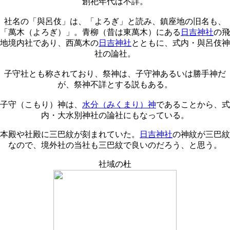
創祀年代は不詳。
社名の「與呂伎」は、「よろぎ」と読み、鎮座地の旧名も、
「萬木（よろぎ）」。青柳（昔は東萬木）にある
日吉神社
の飛
地境内社であり、西萬木の
日吉神社
とともに、式内・與呂伎神
社の論社。
子守社とも称されており、祭神は、子守神あるいは勝手神だ
が、祭神不詳とする説もある。
子守（こもり）神は、
水分（みくまり）神
であることから、式
内・大水別神社の論社にもなっている。
本殿や社殿に三巴紋が刻まれていた。
日吉神社
の神紋が三巴紋
なので、境外社の当社も三巴紋で良いのだろう、と思う。
社域の杜