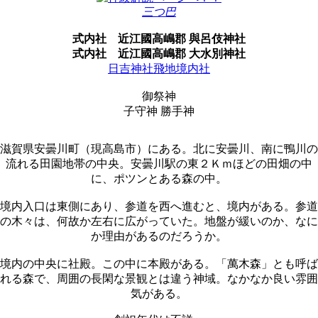
三つ巴
式内社
近江國高嶋郡 與呂伎神社
式内社
近江國高嶋郡 大水別神社
日吉神社飛地境内社
御祭神
子守神 勝手神
滋賀県安曇川町（現高島市）にある。北に安曇川、南に鴨川の
流れる田園地帯の中央。安曇川駅の東２Ｋｍほどの田畑の中
に、ポツンとある森の中。
境内入口は東側にあり、参道を西へ進むと、境内がある。参道
の木々は、何故か左右に広がっていた。地盤が緩いのか、なに
か理由があるのだろうか。
境内の中央に社殿。この中に本殿がある。「萬木森」とも呼ば
れる森で、周囲の長閑な景観とは違う神域。なかなか良い雰囲
気がある。