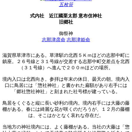
五枚笹
式内社
近江國栗太郡 意布伎神社
旧郷社
御祭神
志那津彦命
志那津姫命
滋賀県草津市にある。草津駅の北西５Ｋｍほどの志那中町に
鎮座。２６号線と３１号線が交差する志那中町交差点を北西
（３１号線）へ進んで２００ｍほどの場所。
境内入口は北西向き。参拝は年末の休日、曇天の朝。境内入
口に鳥居には「惣社神社」と書かれた扁額があり右手には
「郷社惣社神社」と刻まれた社号標が建っている。
鳥居をくぐると縦に長い砂利の境内。境内右手には大藤の藤
棚がある。春には綺麗な花が咲くのだろうが、１２月の藤棚
は、そこはかとなく哀れな存在だ。
当地方の神社境内には、よく藤棚がある。当社の大藤は「惣