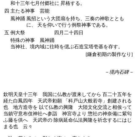
和十三年七月付郷社に 昇格する。
四
主たる神事 芸能
風神踊
風招という大団扇を持ち、三奏の神歌ととも
に、 天を仰いで行う例祭神事である。
五
例大祭
四月二十四日
特殊の神事 風神踊
当神社、境内域に往時を偲ぶ石造宝塔壱基を存す。
[鎌倉初期の製作なり]
－境内石碑－
欽明天皇十三年 我国に仏教が渡来してから 百二十五年を
経た白鳳四年 天武帝勅願 「科戸山大般若寺」創建される
也 地方造寺を 以て仏教の興隆 大陸文化交流と相俟って
当鎮守意布伎神社へ参詣 神宮寺より 惣社の神奈備に紫匂
ふ藤を供へ 天武帝の 除病延命仏法興隆を祈念するにはじ
まる也 云々