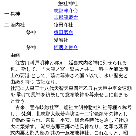
惣社神社
志那津彦命
一
祭神
志那津姫命
二
境内社
猿田彦社
祭神
猿田彦命
愛宕社
祭神
軻遇突智命
一
由緒
往古は科戸明神と称え、延喜式内名神に列せられる
也。 斯して、「大津ノ宮」繁栄と共に、科戸ケ浦は湖
上の要港 として、茲に尊崇され彌々以て、永い歴史と
由緒を持つ 古社なり。
社記に人皇三十八代天智天皇四年乙丑右大臣中臣金連勅
を 承けて風神を鎮祭して意布岐神を尊崇せしに創まる
と云う
古来、意布岐総社宮、総社大明神惣社神社等種々称号
し、 梵刹、北志那大般若寺坊舎十二宇甍鎮守の神とし
て崇め 奉られ、奈良、平安、鎌倉各時代を通じて社頭
大に繁栄す。 湖東志那三郷の惣氏神なり。之即ち延喜
式内栗太郡八座の 其の一意布岐神社、これなりと、昭