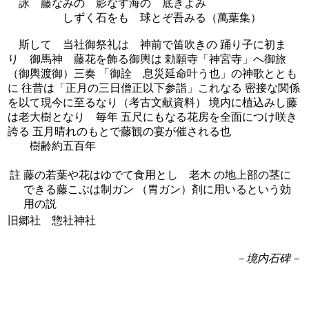
詠 藤なみの 影なす海の 底きよみ
しずく石をも 球とぞ吾みる（萬葉集）
斯して 当社御祭礼は 神前で笛吹きの 踊り子に初ま
り 御馬神 藤花を飾る御輿は 勅願寺「神宮寺」へ御旅
（御輿渡御）三奏 「御詮 息災延命叶う也」の神歌ととも
に 往昔は「正月の三日僧正以下参詣」これなる 密接な関係
を以て現今に至るなり（考古文献資料） 境内に植込みし藤
は老大樹となり 毎年 五尺にもなる花房を全面につけ咲き
誇る 五月晴れのもとで藤観の宴が催される也
樹齢約五百年
註
藤の若葉や花はゆでて食用とし 老木 の地上部の茎に
できる藤こぶは制ガン （胃ガン）剤に用いるという効
用の説
旧郷社 惣社神社
－境内石碑－