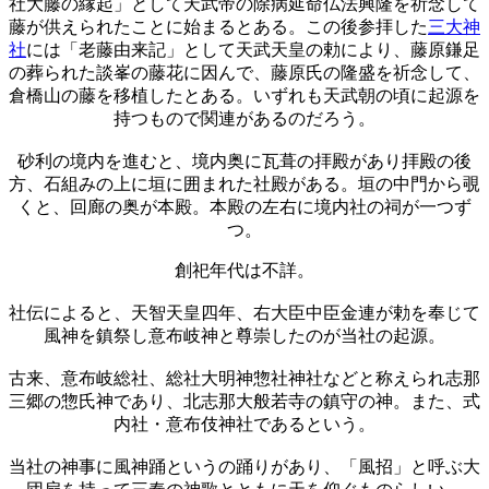
社大藤の縁起」として天武帝の除病延命仏法興隆を祈念して
藤が供えられたことに始まるとある。この後参拝した
三大神
社
には「老藤由来記」として天武天皇の勅により、藤原鎌足
の葬られた談峯の藤花に因んで、藤原氏の隆盛を祈念して、
倉橋山の藤を移植したとある。いずれも天武朝の頃に起源を
持つもので関連があるのだろう。
砂利の境内を進むと、境内奥に瓦葺の拝殿があり拝殿の後
方、石組みの上に垣に囲まれた社殿がある。垣の中門から覗
くと、回廊の奥が本殿。本殿の左右に境内社の祠が一つず
つ。
創祀年代は不詳。
社伝によると、天智天皇四年、右大臣中臣金連が勅を奉じて
風神を鎮祭し意布岐神と尊崇したのが当社の起源。
古来、意布岐総社、総社大明神惣社神社などと称えられ志那
三郷の惣氏神であり、北志那大般若寺の鎮守の神。また、式
内社・意布伎神社であるという。
当社の神事に風神踊というの踊りがあり、「風招」と呼ぶ大