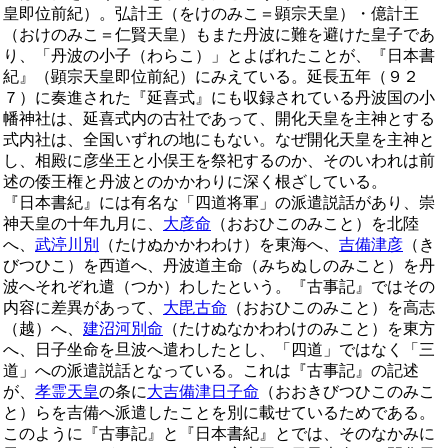
皇即位前紀）。弘計王（をけのみこ＝顕宗天皇）・億計王
（おけのみこ＝仁賢天皇）もまた丹波に難を避けた皇子であ
り、「丹波の小子（わらこ）」とよばれたことが、『日本書
紀』（顕宗天皇即位前紀）にみえている。延長五年（９２
７）に奏進された『延喜式』にも収録されている丹波国の小
幡神社は、延喜式内の古社であって、開化天皇を主神とする
式内社は、全国いずれの地にもない。なぜ開化天皇を主神と
し、相殿に彦坐王と小俣王を祭祀するのか、そのいわれは前
述の倭王権と丹波とのかかわりに深く根ざしている。
『日本書紀』には有名な「四道将軍」の派遣説話があり、崇
神天皇の十年九月に、
大彦命
（おおひこのみこと）を北陸
へ、
武渟川別
（たけぬかかわわけ）を東海へ、
吉備津彦
（き
びつひこ）を西道へ、丹波道主命（みちぬしのみこと）を丹
波へそれぞれ遣（つか）わしたという。『古事記』ではその
内容に差異があって、
大毘古命
（おおひこのみこと）を高志
（越）へ、
建沼河別命
（たけぬなかわわけのみこと）を東方
へ、日子坐命を旦波へ遣わしたとし、「四道」ではなく「三
道」への派遣説話となっている。これは『古事記』の記述
が、
孝霊天皇
の条に
大吉備津日子命
（おおきびつひこのみこ
と）らを吉備へ派遣したことを別に載せているためである。
このように『古事記』と『日本書紀』とでは、そのなかみに