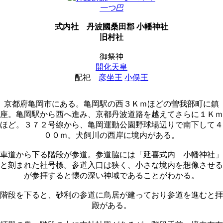
一つ巴
式内社
丹波國桑田郡 小幡神社
旧村社
御祭神
開化天皇
配祀
彦坐王
小俣王
京都府亀岡市にある。亀岡駅の西３Ｋｍほどの曽我部町に鎮
座。亀岡駅から西へ進み、京都丹波道路を越えてさらに１Ｋｍ
ほど。３７２号線から、亀岡運動公園野球場辺りで南下して４
００ｍ。犬飼川の西岸に境内がある。
車道から下る階段が参道。参道脇には「延喜式内 小幡神社」
と刻まれた社号標。参道入口は狭く、小さな境内を想像させる
が参拝すると懐の深い神域であることがわかる。
階段を下ると、砂利の参道に鳥居が建っており参道を進むと拝
殿がある。