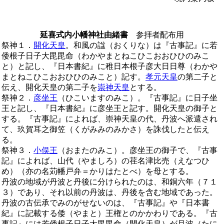
延喜式内小幡神社由緒書
参拝者配布用
祭神１．
開化天皇
。和風の諡（おくりな）は『古事記』に若
倭根子日子大毘毘命（わかやまとねこひこおおひひのみこ
と）と記し、『日本書紀』に稚日本根子彦大日日尊（わかや
まとねこひこおおひひのみこと）記す。
孝元天皇
の第二子と
伝え、開化天皇の第二子を
崇神天皇
とする。
祭神２．
彦坐王
（ひこいますのみこ）。『古事記』に日子坐
王と記し、『日本書紀』に彦坐王と記す。開化天皇の御子と
する。『古事記』によれば、崇神天皇の代、丹波へ派遣され
て、玖賀耳之御笠（くがみみのみかさ）を誅伐したと伝え
る。
祭神３．
小俣王
（おまたのみこ）。彦坐王の御子で、『古事
記』によれば、山代（やましろ）の荏名津比売（えなつひ
め）（亦の名苅幡戸弁＝かりはたとべ）を母とする。
丹波の地域が丹波と丹後に分けられたのは、和銅六年（７１
３）であり、それ以前の丹波は、丹後を含む地域であった。
丹波の古伝承でみのがせないのは、『古事記』や『日本書
紀』に記載する倭（やまと）王権とのかかわりである。『古
事記』には若倭根子日子大毘毘命（開化天皇）が旦波（たに