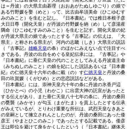
は＝丹波）の大県主由碁理（おおあがたぬしゆごり）の娘で
ある竹野媛を娶（めと）って、比古由牟須美命（ひこゆむす
みのみこと）を生むと記し、『日本書紀』では稚日本根子彦
大日日尊（開化天皇）が丹波の竹野媛を納（め）して彦湯産
隅命（ひこゆむすみのみこと）を生むと記す。開化天皇の妃
が丹波大県主の娘であったとする『古事記』の伝えは、「大
県主」と称される県主が、河内の志畿（しき）大県主の説話
（『古事記』
雄略天皇
の条）のほかにみえない点で注目すべ
きである。丹波の出自をめぐる皇妃伝承には、『古事記』や
『日本書紀』に垂仁天皇の代のこととしてみえる丹波道主命
（みちぬしのみこと）の娘を妃にした説話あるいは『日本書
紀』の仁徳天皇十六年の条に載（の）す
仁徳天皇
と丹波の桑
田の玖賀媛（くがひめ）との悲恋説話などがある。
『日本書紀』には、崇神天皇六十年の条に丹波の氷香戸辺
（ひかとべ）の小児（わかこ）に出雲大神の託宣があったと
する伝えがあり、また垂仁天皇八十七年の条に、丹波の桑田
の甕襲（みかそ）が勾玉（まがたま）を貢上したとする伝承
がみえているが、とりわけ重要な所伝は、武烈天皇なきあと
の皇嗣として擁立されんとしたのが、丹波の桑田にあった倭
彦王（やまとひこのみこ）であったとする記載である。倭彦
王は即位を避けて身をかくしたという（『日本書紀』継体天