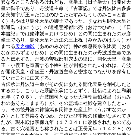
異なるところがあるけれども、彦坐王（日子坐命）は開化天
皇の御子であり、丹波道主命（『古事記』では丹波比古多多
須美知宇斯王＝たにはのひこたたすみちうしのみこ＝と書
く）もやはり開化天皇の御子であった。すなわち開化天皇と
和邇氏（わにうじ）の遠祖意祁都比売（おけつひめ）（『日
本書紀』では姥津媛＝おけつひめ）との間に生まれたのが彦
坐王であり、開化天皇と近江の三上祝（みかみのはふり）が
まつる
天之御影
（あめのみかげ）神の娘息長水依比売（おき
ながのみずよりひめ）との間に生まれたのが丹波道主命であ
ると伝承する。丹波の曽我部町穴太の里に、開化天皇・彦坐
王・小俣王を奉斎する小幡神社が創祀されたいわれは、丹波
が開化天皇・彦坐王・丹波道主命と密接なつながりを保有し
ていたことに由来する。
古伝承に丹波道主命がその父にあたる開化天皇を創祀したと
するのも、こうした系譜伝承にもとずく。社伝によれば和銅
元年（７０８）、丹波国司となった大神朝臣狛麻呂（おおみ
わのあそんこままろ）が、その霊域に社殿を建立したとい
う。その後丹波の神徳篤き氏神また産土神（うぶすなのか
み）として尊崇をあつめ、たびたび本殿の修補がなされてき
たが、現本殿は享保九年（１７２４）に改修されたものであ
る。古く穴穂宮とも称されたことは正長元年（１４２８）の
古文書にうかがわれる。江戸時代には穴太は旗本の知行地と