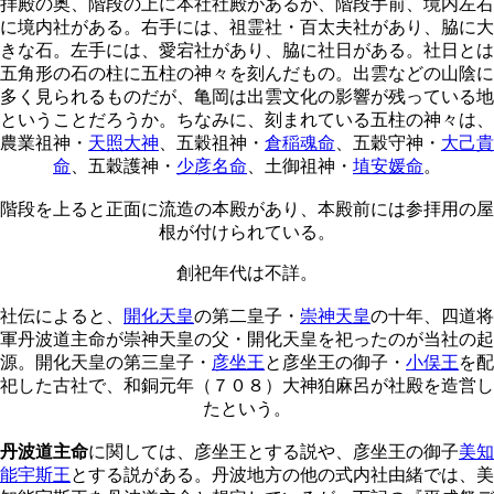
拝殿の奥、階段の上に本社社殿があるが、階段手前、境内左右
に境内社がある。右手には、祖霊社・百太夫社があり、脇に大
きな石。左手には、愛宕社があり、脇に社日がある。社日とは
五角形の石の柱に五柱の神々を刻んだもの。出雲などの山陰に
多く見られるものだが、亀岡は出雲文化の影響が残っている地
ということだろうか。ちなみに、刻まれている五柱の神々は、
農業祖神・
天照大神
、五穀祖神・
倉稲魂命
、五穀守神・
大己貴
命
、五穀護神・
少彦名命
、土御祖神・
埴安媛命
。
階段を上ると正面に流造の本殿があり、本殿前には参拝用の屋
根が付けられている。
創祀年代は不詳。
社伝によると、
開化天皇
の第二皇子・
崇神天皇
の十年、四道将
軍丹波道主命が崇神天皇の父・開化天皇を祀ったのが当社の起
源。開化天皇の第三皇子・
彦坐王
と彦坐王の御子・
小俣王
を配
祀した古社で、和銅元年（７０８）大神狛麻呂が社殿を造営し
たという。
丹波道主命
に関しては、彦坐王とする説や、彦坐王の御子
美知
能宇斯王
とする説がある。丹波地方の他の式内社由緒では、美