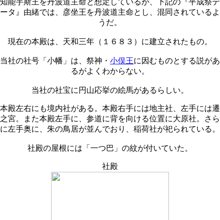
知能宇斯王を丹波道主命と想定しているが、下記の『平成祭デ
ータ』由緒では、彦坐王を丹波道主命とし、混同されているよ
うだ。
現在の本殿は、天和三年（１６８３）に建立されたもの。
当社の社号「小幡」は、祭神・
小俣王
に因むものとする説があ
るがよくわからない。
当社の社宝に円山応挙の絵馬があるらしい。
本殿左右にも境内社がある。本殿右手には地主社、左手には遷
之宮。また本殿左手に、参道に背を向ける位置に大原社。さら
に左手奥に、朱の鳥居が並んでおり、稲荷社が祀られている。
社殿の屋根には「一つ巴」の紋が付いていた。
社殿