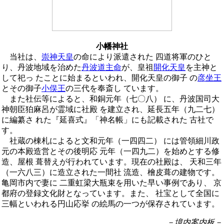
小幡神社
当社は、
崇神天皇
の命により派遣された 四道将軍のひと
り、丹波地域を治めた
丹波道主命
が、皇祖
開化天皇
を主神と
して祀っ たことに始まるといわれ、開化天皇の御子 の
彦坐王
とその御子
小俣王
の三代を奉斎し ています。
また社伝等によると、和銅元年（七〇八） に、丹波国司大
神朝臣狛麻呂が霊域に社殿 を建立され、延長五年（九二七）
に編纂さ れた『延喜式』「神名帳」にも記載された 古社で
す。
社蔵の棟札によると文和元年（一四四二） には管領細川政
元の本殿造営とその後明応 元年（一四九二）を始めとする修
造、屋根 葺替えが行われています。現在の社殿は、 天和三年
（一六八三）に造立された一間社 流造、檜皮葺の建物です。
亀岡市内で妻に 二重虹梁大瓶束を用いた早い事例であり、 京
都府の登録文化財となっています。また、 社宝として全国に
三幅といわれる円山応挙 の絵馬の一つが保存されています。
－境内案内板－