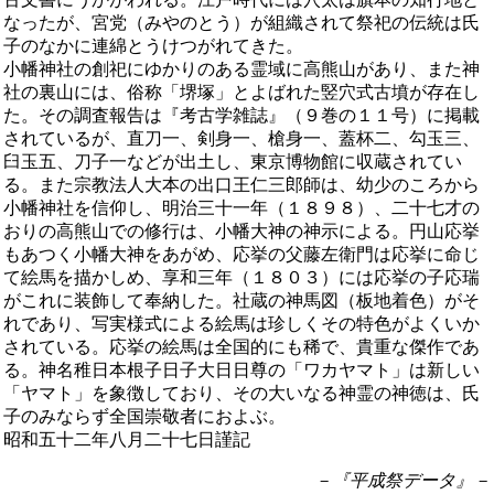
なったが、宮党（みやのとう）が組織されて祭祀の伝統は氏
子のなかに連綿とうけつがれてきた。
小幡神社の創祀にゆかりのある霊域に高熊山があり、また神
社の裏山には、俗称「堺塚」とよばれた竪穴式古墳が存在し
た。その調査報告は『考古学雑誌』（９巻の１１号）に掲載
されているが、直刀一、剣身一、槍身一、蓋杯二、勾玉三、
臼玉五、刀子一などが出土し、東京博物館に収蔵されてい
る。また宗教法人大本の出口王仁三郎師は、幼少のころから
小幡神社を信仰し、明治三十一年（１８９８）、二十七才の
おりの高熊山での修行は、小幡大神の神示による。円山応挙
もあつく小幡大神をあがめ、応挙の父藤左衛門は応挙に命じ
て絵馬を描かしめ、享和三年（１８０３）には応挙の子応瑞
がこれに装飾して奉納した。社蔵の神馬図（板地着色）がそ
れであり、写実様式による絵馬は珍しくその特色がよくいか
されている。応挙の絵馬は全国的にも稀で、貴重な傑作であ
る。神名稚日本根子日子大日日尊の「ワカヤマト」は新しい
「ヤマト」を象徴しており、その大いなる神霊の神徳は、氏
子のみならず全国崇敬者におよぶ。
昭和五十二年八月二十七日謹記
－『平成祭データ』－