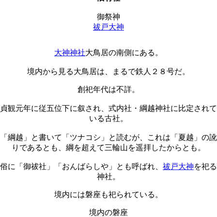
御祭神
祓戸大神
大神神社
大鳥居の南側にある。
境内から見る大鳥居は、まるで鉄人２８号だ。
創祀年代は不詳。
貞観元年に従五位下に叙され、式内社・綱越神社に比定されて
いる古社。
「綱越」と書いて「ツナコシ」と読むが、これは「夏越」の訛
りであるとも、綱を超えて三輪山を遥拝したからとも。
俗に「御祓社」「おんばらしや」とも呼ばれ、
祓戸大神
を祀る
神社。
境内には磐座も祀られている。
境内の磐座