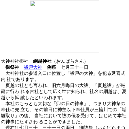
大神神社摂社
綱越神社
（おんばらさん）
御祭神
祓戸大神
例祭
七月三十一日
大神神社の参道入口に位置し「祓戸の大神」を祀る延喜式
内 社であります。
夏越の社とも言われ、旧六月晦日の大祓、「夏越祓」が厳
粛に行わ れる古社として広く世に知られ、社名の綱越は、夏
越から転 訛したといわれます。
本社のもっとも大切な「卯の日の神事」、つまり大神祭の
奉仕に先 立ち、その前日に神主以下奉仕員が三輪川での「垢
離取り」の後、 当社において祓の儀を受けて、はじめて本社
の神事にたずさわ ることができました。
現在は七月三十、三十一日の両日、御祓祭（おんばらまつ