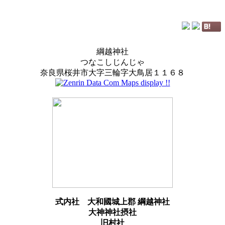
綱越神社
つなこしじんじゃ
奈良県桜井市大字三輪字大鳥居１１６８
式内社
大和國城上郡 綱越神社
大神神社摂社
旧村社